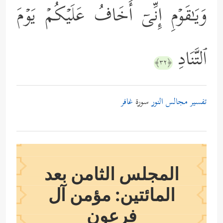
وَیَـٰقَوۡمِ إِنِّیۤ أَخَافُ عَلَیۡكُمۡ یَوۡمَ
ٱلتَّنَادِ
﴿٣٢﴾
تفسير مجالس النور
سورة
غافر
المجلس الثامن بعد
المائتين: مؤمن آل
فرعون