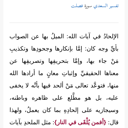
تفسير السعدي
سورة
فصلت
الإلحادُ في آيات الله: الميلُ بها عن الصواب
بأيِّ وجه كان: إمَّا بإنكارها وجحودِها وتكذيبِ
مَنْ جاء بها، وإمَّا بتحريفِها وتصريفِها عن
معناها الحقيقيِّ وإثباتِ معانٍ ما أرادها الله
منها، فتوعَّد تعالى مَنْ ألحد فيها بأنَّه لا يخفى
عليه، بل هو مطَّلع على ظاهره وباطنه،
وسيجازيه على إلحادِهِ بما كان يعملُ، ولهذا
قال:
{أفمن يُلْقَى في النار}
: مثل الملحدِ بآيات