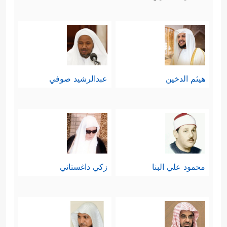
هيثم الدخين
عبدالرشيد صوفي
محمود علي البنا
زكي داغستاني