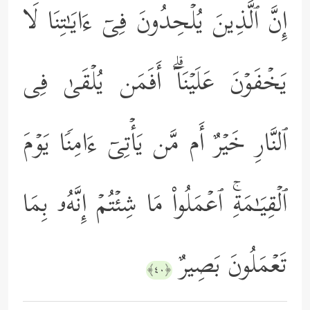
إِنَّ ٱلَّذِینَ یُلۡحِدُونَ فِیۤ ءَایَـٰتِنَا لَا
یَخۡفَوۡنَ عَلَیۡنَاۤۗ أَفَمَن یُلۡقَىٰ فِی
ٱلنَّارِ خَیۡرٌ أَم مَّن یَأۡتِیۤ ءَامِنࣰا یَوۡمَ
ٱلۡقِیَـٰمَةِۚ ٱعۡمَلُواْ مَا شِئۡتُمۡ إِنَّهُۥ بِمَا
تَعۡمَلُونَ بَصِیرٌ
﴿٤٠﴾