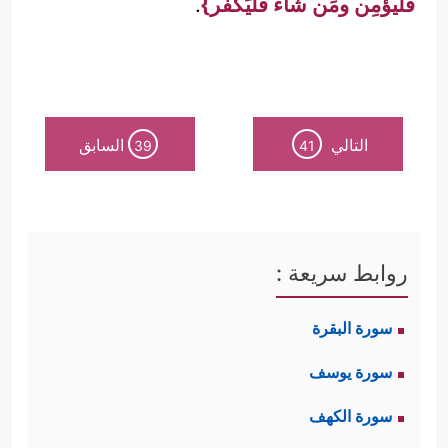
فليؤمِن ومَن شاء فَلْيَكْفُر}
.
التالي
السابق
39
41
روابط سريعة :
سورة البقرة
سورة يوسف
سورة الكهف