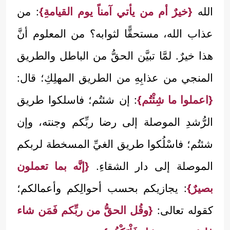
الله
{خيرٌ أم من يأتي آمناً يوم القيامةِ}
: من
عذاب الله، مستحقًّا لثوابه؟ من المعلوم أنَّ
هذا خيرٌ. لمَّا تبيَّن الحقُّ من الباطل والطريق
المنجي من عذابِهِ من الطريق المهلِكِ؛ قال:
{اعملوا ما شِئْتُم}
: إن شئتُم؛ فاسلكوا طريق
الرُّشدِ الموصلة إلى رضا ربِّكم وجنته، وإن
شئتُم؛ فاسْلُكوا طريق الغيِّ المسخطة لربكم
الموصلة إلى دار الشقاءِ.
{إنَّه بما تعملون
بصيرٌ}
: يجازيكم بحسب أحوالِكم وأعمالكم؛
كقوله تعالى:
{وقُل الحقُّ من ربِّكم فَمَن شاء