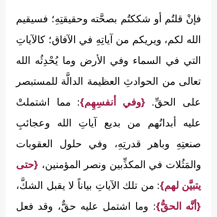
فإنْ قلتُم أو شككتُم بصحَّته وحقيقتِهِ؛ فسيقيم
الله لكم، ويريكم من آياتِهِ في الآفاق؛ كالآياتِ
التي في السماء وفي الأرض وما يُحْدِثُه الله
تعالى من الحوادثِ العظيمة الدالَّة للمستبصر
على الحقِّ.
{وفي أنفسِهِم}
: مما اشتملتْ
عليه أبدانُهم من بديع آياتِ الله وعجائبِ
صنعتِهِ وباهر قدرتِهِ، وفي حلول العقوبات
والمَثُلات في المكذِّبين ونصر المؤمنين،
{حتى
يتبيَّن لهم}
: من تلك الآياتِ بياناً لا يقبل الشكَّ،
{أنَّه الحقُّ}
: وما اشتمل عليه حقٌّ، وقد فعل