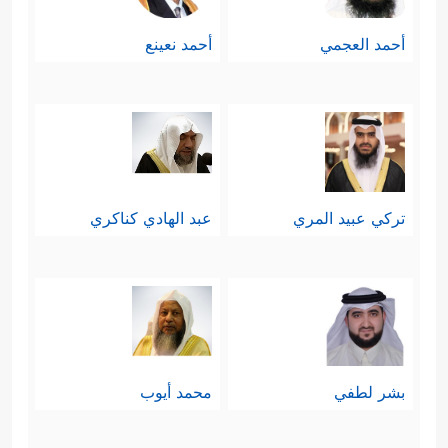
أحمد العجمي
أحمد نعينع
تركي عبيد المري
عبد الهادي كناكري
بشر لطفي
محمد أيوب