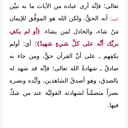
تعالى؛ فإنَّه أرى عباده من الآيات ما به تبيَّن
أنه الحقُّ، ولكن الله هو الموفِّق للإيمان
[لهم]
مَنْ شاء، والخاذل لمن يشاء.
{أو لم يكفِ
بربِّك أنَّه على كلِّ شيءٍ شهيدٌ}
؛ أي: أولم
يكفِهم ـ على أنَّ القرآن حقٌّ، ومن جاء به
صادقٌ ـ شهادةُ الله تعالى؛ فإنَّه قد شهد له
بالصدق، وهو أصدقُ الشاهدين، وأيَّده ونصره
نصراً متضمِّناً لشهادته القوليَّة عند من شكَّ
فيها.