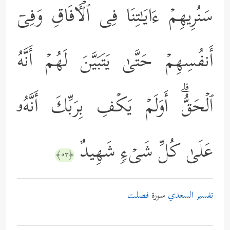
سَنُرِیهِمۡ ءَایَـٰتِنَا فِی ٱلۡـَٔافَاقِ وَفِیۤ
أَنفُسِهِمۡ حَتَّىٰ یَتَبَیَّنَ لَهُمۡ أَنَّهُ
ٱلۡحَقُّۗ أَوَلَمۡ یَكۡفِ بِرَبِّكَ أَنَّهُۥ
عَلَىٰ كُلِّ شَیۡءࣲ شَهِیدٌ
﴿٥٣﴾
تفسير السعدي
سورة
فصلت