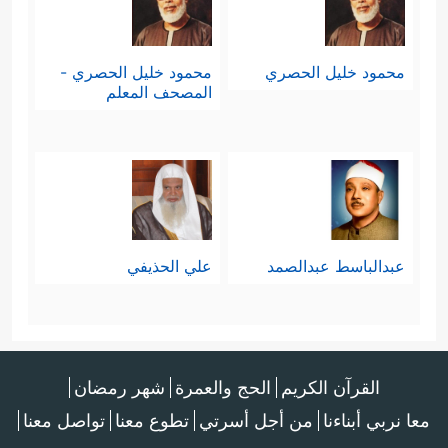
محمود خليل الحصري
محمود خليل الحصري -
المصحف المعلم
عبدالباسط عبدالصمد
علي الحذيفي
القرآن الكريم
الحج والعمرة
شهر رمضان
معا نربي أبناءنا
من أجل أسرتي
تطوع معنا
تواصل معنا