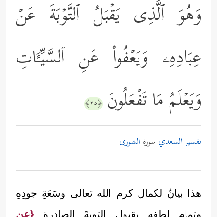
وَهُوَ ٱلَّذِی یَقۡبَلُ ٱلتَّوۡبَةَ عَنۡ
عِبَادِهِۦ وَیَعۡفُواْ عَنِ ٱلسَّیِّـَٔاتِ
وَیَعۡلَمُ مَا تَفۡعَلُونَ
﴿٢٥﴾
تفسير السعدي
سورة
الشورى
هذا بيانٌ لكمال كرم الله تعالى وسَعَةِ جودِهِ
وتمام لطفِهِ بقبول التوبةَ الصادرة
{عن