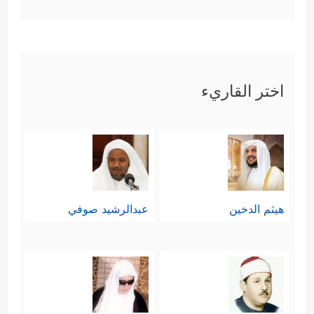
اختر القاريء
هيثم الدخين
عبدالرشيد صوفي