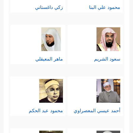
محمود علي البنا
زكي داغستاني
سعود الشريم
ماهر المعيقلي
أحمد عيسي المعصراوي
محمود عبد الحكم