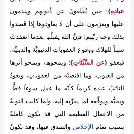
عبادِهِ}
: حين يُقْلِعونَ عن ذُنوبهم ويندمون
عليها ويعزِمون على أن لا يعاوِدوها إذا قَصَدوا
بذلك وجهَ ربِّهم؛ فإنَّ الله يقبلُها بعدما انعقدتْ
سبباً للهلاك ووقوع العقوباتِ الدنيويَّة والدينيَّة،
فيعفو
{عن السَّيِّئاتِ}
: ويمحوها، ويمحو أثرها
من العيوب، وما اقتضتْه من العقوباتِ، ويعودُ
التائبُ عنده كريماً كأنَّه ما عمل سوءاً قطُّ،
ويحبُّه ويوفِّقه لما يقرِّبه إليه. ولما كانت التوبةُ
من الأعمال العظيمة التي قد تكون كاملةً
بسبب تمام
الإخلاص
والصدق فيها، وقد تكونُ