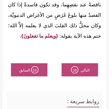
ناقصةً عند نقصِهِما، وقد تكون فاسدةً إذا كان
القصدُ منها بلوغَ غَرَضٍ من الأغراض الدنيويَّة،
وكان محلُّ ذلك القلبَ الذي لا يعلمه إلاَّ الله؛
ختم هذه الآية بقوله:
{ويعلم ما تفعلونَ}
.
التالي
السابق
24
26
روابط سريعة :