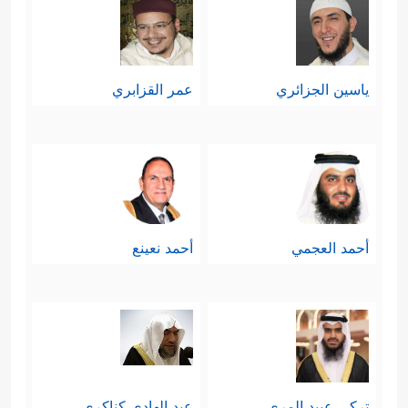
ياسين الجزائري
عمر القزابري
أحمد العجمي
أحمد نعينع
تركي عبيد المري
عبد الهادي كناكري