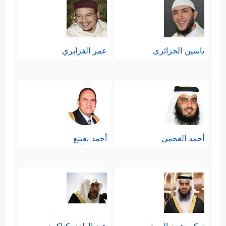
ياسين الجزائري
عمر القزابري
أحمد العجمي
أحمد نعينع