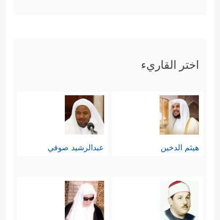
اختر القاريء
هيثم الدخين
عبدالرشيد صوفي