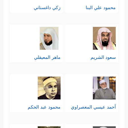
محمود علي البنا
زكي داغستاني
سعود الشريم
ماهر المعيقلي
أحمد عيسي المعصراوي
محمود عبد الحكم