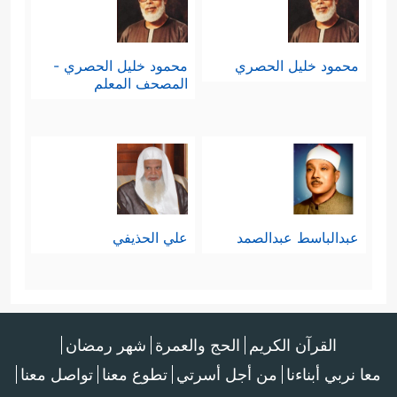
محمود خليل الحصري
محمود خليل الحصري -
المصحف المعلم
عبدالباسط عبدالصمد
علي الحذيفي
القرآن الكريم
الحج والعمرة
شهر رمضان
معا نربي أبناءنا
من أجل أسرتي
تطوع معنا
تواصل معنا