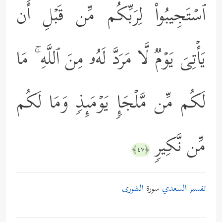
ٱسۡتَجِیبُواْ لِرَبِّكُم مِّن قَبۡلِ أَن
یَأۡتِیَ یَوۡمࣱ لَّا مَرَدَّ لَهُۥ مِنَ ٱللَّهِ ۚ مَا
لَكُم مِّن مَّلۡجَإࣲ یَوۡمَىِٕذࣲ وَمَا لَكُم
مِّن نَّكِیرࣲ
﴿٤٧﴾
تفسير السعدي
سورة
الشورى