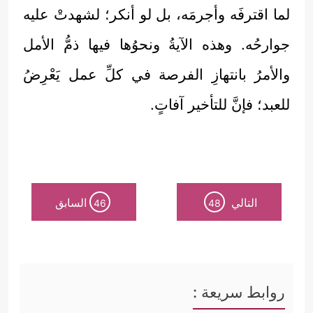
لما اقترفَه وأجرمَه، بل لو أنكر؛ لشهدتْ عليه
جوارحُه. وهذه الآيةُ ونحوُها فيها ذمُّ الأمل
والأمرُ بانتهازِ الفرصة في كلِّ عمل يَعْرِضُ
للعبد؛ فإنَّ للتأخير آفاتٍ.
التالي
السابق
46
48
روابط سريعة :