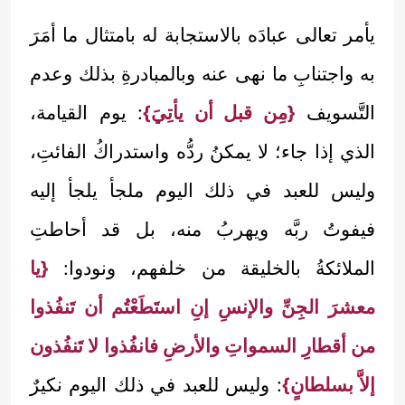
يأمر تعالى عبادَه بالاستجابة له بامتثال ما أمَرَ
به واجتنابِ ما نهى عنه وبالمبادرةِ بذلك وعدم
التَّسويف
{مِن قبل أن يأتِيَ}
: يوم القيامة،
الذي إذا جاء؛ لا يمكنُ ردُّه واستدراكُ الفائتِ،
وليس للعبد في ذلك اليوم ملجأ يلجأ إليه
فيفوتُ ربَّه ويهربُ منه، بل قد أحاطتِ
الملائكةُ بالخليقة من خلفهم، ونودوا:
{يا
معشرَ الجِنِّ والإنسِ إنِ استَطَعْتُم أن تَنفُذوا
من أقطارِ السمواتِ والأرضِ فانفُذوا لا تَنفُذون
إلاَّ بسلطانٍ}
: وليس للعبد في ذلك اليوم نكيرٌ