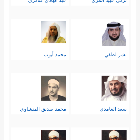
تركي عبيد المري
عبد الهادي كناكري
بشر لطفي
محمد أيوب
سعد الغامدي
محمد صديق المنشاوي