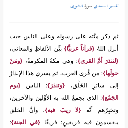
تفسير السعدي
سورة
الشورى
ثم ذكر منَّته على رسوله وعلى الناس حيث
أنزل اللهُ
{قرآناً عربيًّا}
بيِّنَ الألفاظِ والمعاني،
{لتنذرَ أمَّ القرى}
: وهي مكةُ المكرمةُ،
{ومَنْ
حولَها}
: من قُرى العرب، ثم يسري هذا الإنذارُ
إلى سائرِ الخَلْق،
{وتنذرَ}
: الناس
{يوم
الجَمْع}
: الذي يجمعُ الله به الأوَّلين والآخرين،
وتخبِرُهم أنَّه
{لا ريبَ فيه}
، وأنَّ الخلق
ينقسمون فيه فريقينِ: فريقًا
{في الجنة}
: