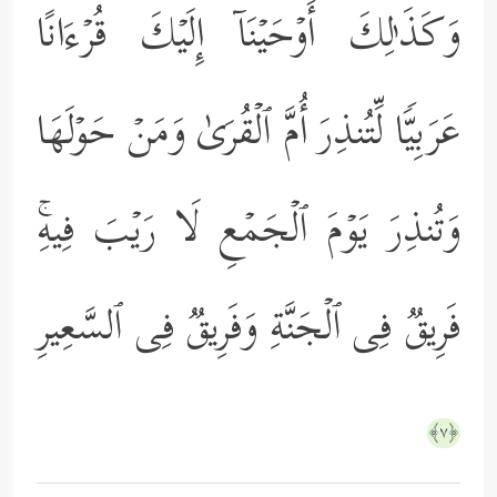
وَكَذَ ٰ⁠لِكَ أَوۡحَیۡنَاۤ إِلَیۡكَ قُرۡءَانًا
عَرَبِیࣰّا لِّتُنذِرَ أُمَّ ٱلۡقُرَىٰ وَمَنۡ حَوۡلَهَا
وَتُنذِرَ یَوۡمَ ٱلۡجَمۡعِ لَا رَیۡبَ فِیهِۚ
فَرِیقࣱ فِی ٱلۡجَنَّةِ وَفَرِیقࣱ فِی ٱلسَّعِیرِ
﴿٧﴾