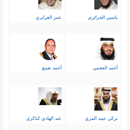
ياسين الجزائري
عمر القزابري
أحمد العجمي
أحمد نعينع
تركي عبيد المري
عبد الهادي كناكري