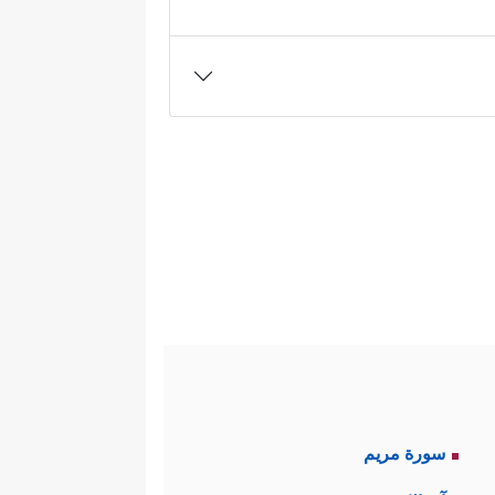
ابقين حتى كمل على عهد النبيِّ
عدها مُركَّزًا في الذين كفروا
لهم، أولئك الذين استجابوا لهذا
﴿كَذَ ٰ⁠لِكَ یُوحِیۤ إِلَیۡكَ وَإِلَى
 الله وحده
م المُتوهِّمُون، وقد أكَّد القرآن
إِبۡرَ ٰ⁠هِیمَ وَمُوسَىٰ وَعِیسَىٰۤۖ أَنۡ أَقِیمُواْ ٱلدِّینَ
دَّةٌ على مساحة الأرض كلِّها،
سورة مريم