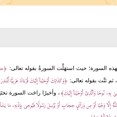
﴿حم
 لهذه السورة؛ حيث استهَلَّت السورةُ بقوله تعالى:
﴿وَكَذَ ٰ⁠لِكَ أَوۡحَیۡنَاۤ إِلَیۡكَ قُرۡءَانًا عَرَبِیࣰّا لِّتُنذِ
، ثم ثنَّت بقوله تعالى:
هِۦ نُوحࣰا وَٱلَّذِیۤ أَوۡحَیۡنَاۤ إِلَیۡكَ﴾
، وأخيرًا راحَت السورة تختَتِ
ُ إِلَّا وَحۡیًا أَوۡ مِن وَرَاۤىِٕ حِجَابٍ أَوۡ یُرۡسِلَ رَسُولࣰا فَیُوحِیَ بِإِذۡنِهِۦ مَا یَشَاۤء