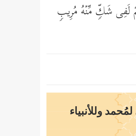
ِمۡ لَفِی شَكࣲّ مِّنۡهُ مُرِیبࣲ
مُحمد وللأنبياء