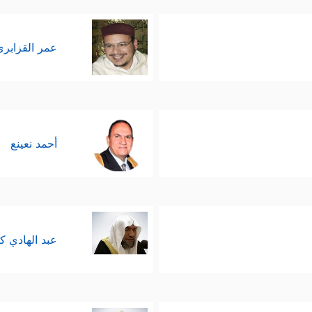
عمر القزابري
أحمد نعينع
عبد الهادي ك