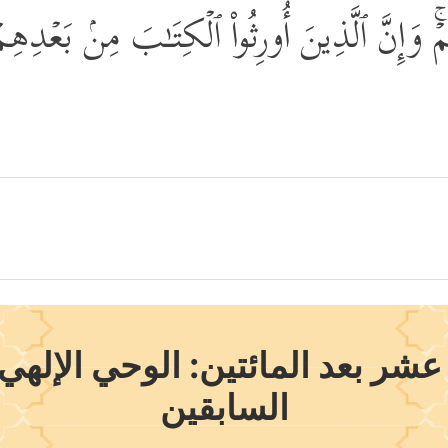
ۚ وَإِنَّ ٱلَّذِینَ أُورِثُواْ ٱلۡكِتَـٰبَ مِنۢ بَعۡدِه
ر بعد المائتين: الوحي الإلهي ل
السابقين