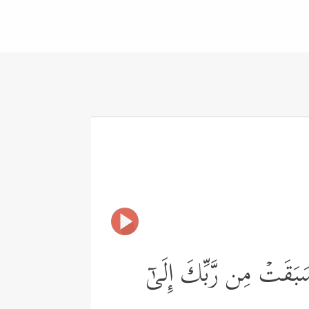
ةࣱ سَبَقَتۡ مِن رَّبِّكَ إِلَىٰۤ