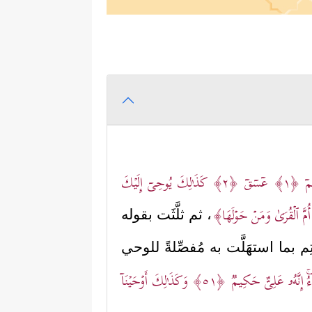
ۤ
﴿١﴾
عۤسۤقۤ
﴿٢﴾
كَذَ ٰ⁠لِكَ یُوحِیۤ إِلَیۡكَ
رَ أُمَّ ٱلۡقُرَىٰ وَمَنۡ حَوۡلَهَا﴾
، ثم ثلَّثَت بقوله
م بما استهَلَّت به مُفصِّلةً للوحي
ُۚ إِنَّهُۥ عَلِیٌّ حَكِیمࣱ
﴿٥١﴾
وَكَذَ ٰ⁠لِكَ أَوۡحَیۡنَاۤ