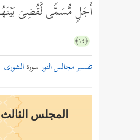
أَجَلࣲ مُّسَمࣰّى لَّقُضِیَ بَیۡنَهُمۡ
﴿١٤﴾
تفسير مجالس النور
سورة
الشورى
المجلس الثالث عش