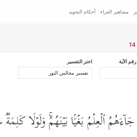
ر
مشاهير القراء
أحكام التجويد
رقم الآية
اختر التفسير
ا جَاۤءَهُمُ ٱلۡعِلۡمُ بَغۡیَۢا بَیۡنَهُمۡۚ وَلَوۡلَا كَلِمَ