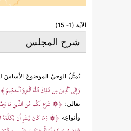
الآية (1- 15)
شرح المجلس
يُمثِّلُ الوحيُ الموضوعَ الأساسَ
وَإِلَى ٱلَّذِینَ مِن قَبۡلِكَ ٱللَّهُ ٱلۡعَزِیزُ ٱلۡحَكِیمُ ﴾
﴿۞ شَرَعَ لَكُم مِّنَ ٱلدِّینِ مَا وَصَّىٰ بِ
تعالى:
﴿۞ وَمَا كَانَ لِبَشَرٍ أَن یُكَلِّمَهُ ٱللَّه
وأنواعِه