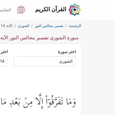
القرآن الكريم
التفاسي
الرئيسية
تفسير مجالس النور
الشورى
الآية 14
سورة الشورى تفسير مجالس النور الآية 14
اختر سورة
اختر 
وَمَا تَفَرَّقُوۤاْ إِلَّا مِنۢ بَعۡدِ مَ