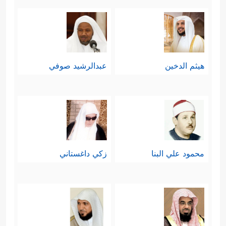
هيثم الدخين
عبدالرشيد صوفي
محمود علي البنا
زكي داغستاني