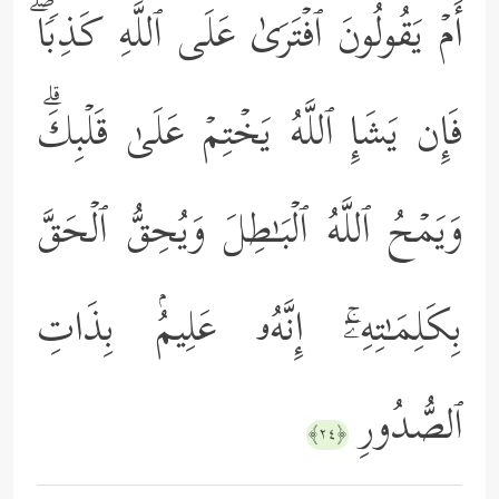
أَمۡ یَقُولُونَ ٱفۡتَرَىٰ عَلَى ٱللَّهِ كَذِبࣰاۖ
فَإِن یَشَإِ ٱللَّهُ یَخۡتِمۡ عَلَىٰ قَلۡبِكَۗ
وَیَمۡحُ ٱللَّهُ ٱلۡبَـٰطِلَ وَیُحِقُّ ٱلۡحَقَّ
بِكَلِمَـٰتِهِۦۤۚ إِنَّهُۥ عَلِیمُۢ بِذَاتِ
ٱلصُّدُورِ
﴿٢٤﴾