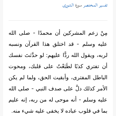
تفسير المختصر
سورة
الشورى
مِنْ زعم المشركين أن محمدًا - صلى الله
عليه وسلم - قد اختلق هذا القرآن ونسبه
لربه، ويقول الله ردًّا عليهم: لو حدَّثتَ نفسك
أن تفتري كذبًا لطَبَعْتُ على قلبك، ومحوت
الباطل المفترى، وأبقيت الحق، ولما لم يكن
الأمر كذلك دلَّ على صدف النبي - صلى الله
عليه وسلم - أنه موحى له من ربه، إنه عليم
بما في قلوب عباده لا يخفى عليه شيء منه.