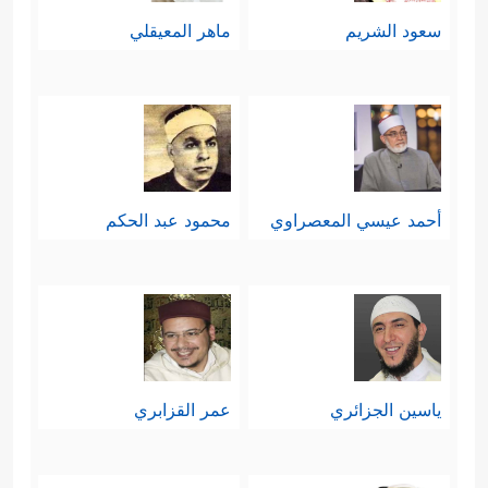
سعود الشريم
ماهر المعيقلي
أحمد عيسي المعصراوي
محمود عبد الحكم
ياسين الجزائري
عمر القزابري