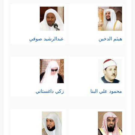
هيثم الدخين
عبدالرشيد صوفي
محمود علي البنا
زكي داغستاني