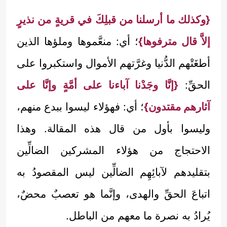
{وكذلك ما أرسلنا من قبلِكَ في قريةٍ من نذيرٍ
إلاَّ قال مترفوها}
؛ أي: منعَّموها وملؤها الذين
أطغَتْهم الدُّنيا وغرَّتهم الأموال واستكبروا على
الحقِّ:
{إنَّا وجَدْنا آباءنا على أمَّةٍ وإنَّا على
آثارهم مقتدون}
؛ أي: فهؤلاء ليسوا ببدع منهم،
وليسوا بأول من قال هذه المقالة. وهذا
الاحتجاج من هؤلاء المشركين الضالِّين
بتقليدهم لآبائِهِم الضالِّين ليس المقصودُ به
اتباعَ الحقِّ والهدى، وإنَّما هو تعصبٌ محضٌ،
يُرادُ به نصرة ما معهم من الباطل.