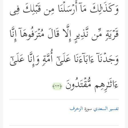
وَكَذَ ٰ⁠لِكَ مَاۤ أَرۡسَلۡنَا مِن قَبۡلِكَ فِی
قَرۡیَةࣲ مِّن نَّذِیرٍ إِلَّا قَالَ مُتۡرَفُوهَاۤ إِنَّا
وَجَدۡنَاۤ ءَابَاۤءَنَا عَلَىٰۤ أُمَّةࣲ وَإِنَّا عَلَىٰۤ
ءَاثَـٰرِهِم مُّقۡتَدُونَ
﴿٢٣﴾
تفسير السعدي
سورة
الزخرف