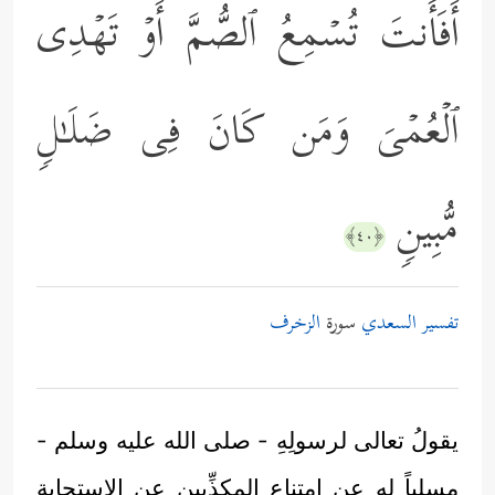
أَفَأَنتَ تُسۡمِعُ ٱلصُّمَّ أَوۡ تَهۡدِی
ٱلۡعُمۡیَ وَمَن كَانَ فِی ضَلَـٰلࣲ
مُّبِینࣲ
﴿٤٠﴾
تفسير السعدي
سورة
الزخرف
يقولُ تعالى لرسولِهِ - صلى الله عليه وسلم -
مسلياً له عن امتناع المكذِّبين عن الاستجابة