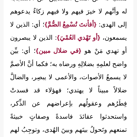
له وأنَّهم لا خيرَ فيهم ولا فيهم زكاءٌ يدعوهم
إلى الهدى:
{أفأنتَ تُسْمِعُ الصُّمَّ}
؛ أي: الذين لا
يسمعون،
{أو تَهْدي العُمْيَ}
: الذين لا يبصرون
أو تهدي مَنْ هو
{في ضلال مبين}
؛ أي: بيِّن
واضح لعلمِهِ بضلالِهِ ورضاه به؛ فكما أنَّ الأصمَّ
لا يسمعُ الأصوات، والأعمى لا يبصِر، والضالَّ
ضلالاً مبيناً لا يهتدي؛ فهؤلاء قد فسدتْ
فِطَرُهم وعقولُهم بإعراضهم عن الذِّكر،
واستحدثوا عقائدَ فاسدةً وصفاتٍ خبيثةً
تمنعهم وتَحولُ بينَهم وبينَ الهُدى، وتوجِبُ لهم