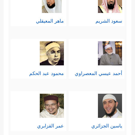
سعود الشريم
ماهر المعيقلي
أحمد عيسي المعصراوي
محمود عبد الحكم
ياسين الجزائري
عمر القزابري