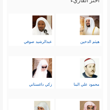
اختر القاريء
هيثم الدخين
عبدالرشيد صوفي
محمود علي البنا
زكي داغستاني