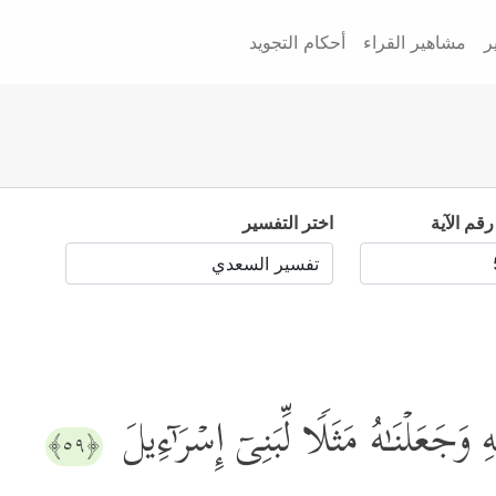
ر
مشاهير القراء
أحكام التجويد
رقم الآية
اختر التفسير
ِ وَجَعَلۡنَـٰهُ مَثَلࣰا لِّبَنِیۤ إِسۡرَ ٰ⁠ۤءِیلَ
﴿٥٩﴾