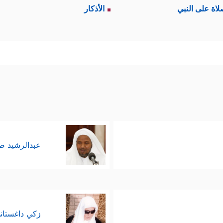
لاة على النبي
الأذكار
عبدالرشيد 
زكي داغستان