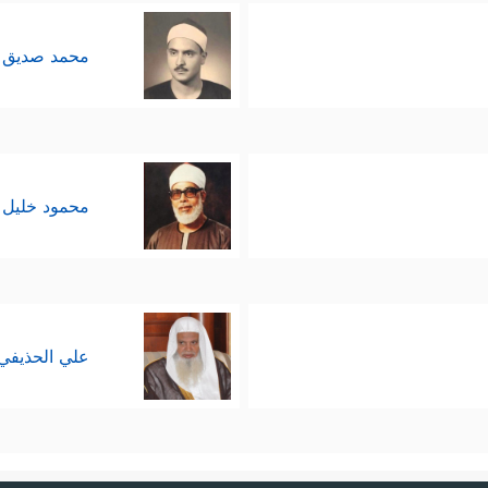
محمد صديق 
محمود خليل 
علي الحذيفي