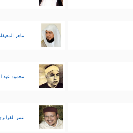
ماهر المعيقل
محمود عبد ا
عمر القزابري