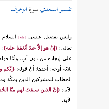
تفسير السعدي
سورة
الزخرف
وليس تفضيل عيسى
السلام وكو
[عليه]
تعالى:
{إنْ هو إلاَّ عبدٌ أنْعَمْنا عليه}
: 
على إيجادِهِ من دون أبٍ. وأمَّا قول
ثلاثة أوجه: أحدها: أنَّ قوله:
{إنَّكم 
الخطاب للمشركين الذين بمكَّة وما حو
الآية:
{إنَّ الذين سبقتْ لهم منَّا الح
الآية.