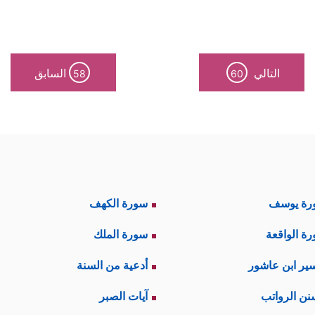
التالي
السابق
58
60
رة يوسف
سورة الكهف
ة الواقعة
سورة الملك
ير ابن عاشور
أدعية من السنة
نن الرواتب
آيات الصبر