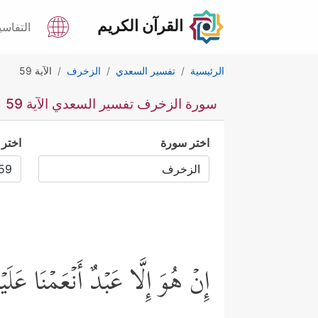
القرآن الكريم
التفاسي
الرئيسية
تفسير السعدي
الزخرف
الآية 59
سورة الزخرف تفسير السعدي الآية 59
اختر سورة
اختر 
إِنۡ هُوَ إِلَّا عَبۡدٌ أَنۡعَمۡنَا عَلَیۡه