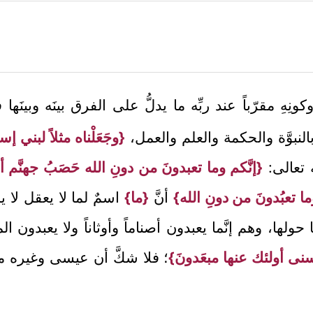
نِهِ مقرّباً عند ربِّه ما يدلُّ على الفرق بينَه وبينَه
بالنبوَّة والحكمة والعلم والعمل،
{وجَعَلْناه مثلاً لبني إ
ه تعالى:
{إنَّكم وما تعبدونَ من دونِ الله حَصَبُ جهنَّم أ
وما تعبُدونَ من دونِ الله}
أنَّ
{ما}
اسمٌ لما لا يعقل لا ي
لها، وهم إنَّما يعبدون أصناماً وأوثاناً ولا يعبدون الم
ُسنى أولئك عنها مبعَدونَ}
؛ فلا شكَّ أن عيسى وغيره من 