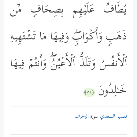
یُطَافُ عَلَیۡهِم بِصِحَافࣲ مِّن
ذَهَبࣲ وَأَكۡوَابࣲۖ وَفِیهَا مَا تَشۡتَهِیهِ
ٱلۡأَنفُسُ وَتَلَذُّ ٱلۡأَعۡیُنُۖ وَأَنتُمۡ فِیهَا
خَـٰلِدُونَ
﴿٧١﴾
تفسير السعدي
سورة
الزخرف