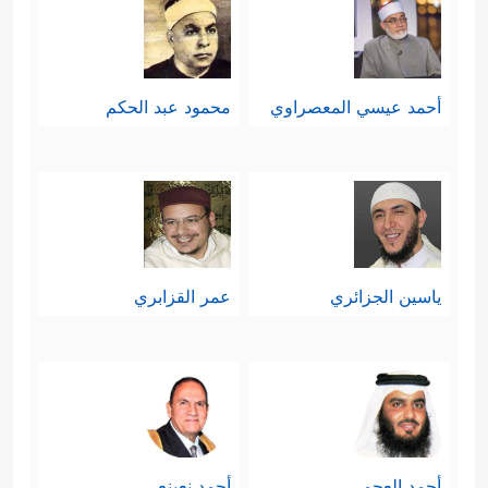
أحمد عيسي المعصراوي
محمود عبد الحكم
ياسين الجزائري
عمر القزابري
أحمد العجمي
أحمد نعينع