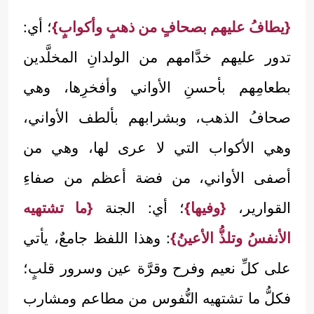
{يطافُ عليهم بصحافٍ من ذهبٍ وأكوابٍ}
؛ أي:
تدور عليهم خدَّامهم من الولدانِ المخلَّدين
بطعامِهم بأحسنِ الأواني وأفخرِها، وهي
صحافُ الذهب، وبشرابهم بألطف الأواني،
وهي الأكواب التي لا عرى لها، وهي من
أصفى الأواني، من فضة أعظم من صفاءِ
القوارير،
{وفيها}
؛ أي: الجنة
{ما تشتهيه
الأنفسُ وتلذُّ الأعينُ}
: وهذا اللفظ جامعٌ، يأتي
على كلِّ نعيم وفرح وقرَّة عين وسرور قلبٍ؛
فكلُّ ما تشتهيه النُّفوس من مطاعم ومشارب