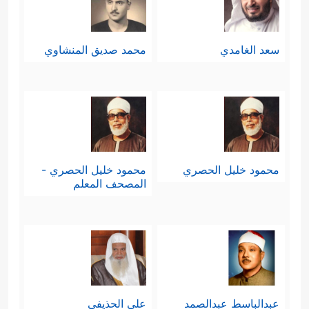
سعد الغامدي
محمد صديق المنشاوي
محمود خليل الحصري
محمود خليل الحصري -
المصحف المعلم
عبدالباسط عبدالصمد
علي الحذيفي