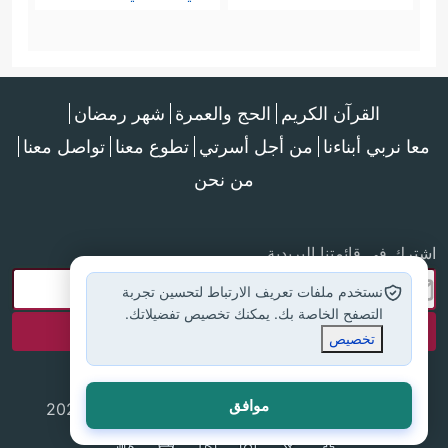
القرآن الكريم
الحج والعمرة
شهر رمضان
معا نربي أبناءنا
من أجل أسرتي
تطوع معنا
تواصل معنا
من نحن
اشترك في قائمتنا البريدية
نستخدم ملفات تعريف الارتباط لتحسين تجربة
التصفح الخاصة بك. يمكنك تخصيص تفضيلاتك.
تخصيص
موافق
جميع الحقوق محفوظة لموقع إسلام أون لاين © 2025