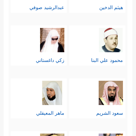
هيثم الدخين
عبدالرشيد صوفي
محمود علي البنا
زكي داغستاني
سعود الشريم
ماهر المعيقلي