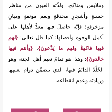
وملابس ومناكح، ولذّته العيون من مناظر
حسنةٍ وأشجارٍ محدقةٍ ونعم مونقةٍ ومبانٍ
مزخرفةٍ؛ فإنَّه حاصلٌ فيها معدٌّ لأهلها على
أكمل الوجوه وأفضلها؛ كما قال تعالى:
{لهم
فيها فاكهةٌ ولهم ما يَدَّعونَ}
.
{وأنتم فيها
خالدونَ}
: وهذا هو تمامُ نعيم أهل الجنة، وهو
الخُلْدُ الدائمُ فيها، الذي يتضمَّن دوام نعيمِها
وزيادتَه وعدم انقطاعه.