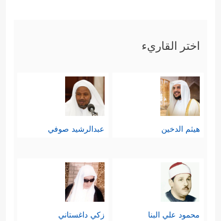
ثالثًا: أكَّدَ القرآن مبدأ العدل الإلهي؛
فهؤلاء المُجرِمون إنّما أَودَى بهم جُرمُهم
اختر القاريء
﴿وَمَا ظَلَمۡنَـٰهُمۡ وَلَـٰكِن كَانُواْ هُمُ
وظُلمُهم
ٱلظَّـٰلِمِینَ﴾
فقد كانت أعمالهم تُدوَّن
عليهم، حتى وهم يتناجَون في السرِّ،
﴿لَقَدۡ جِئۡنَـٰكُم بِٱلۡحَقِّ
ويمكُرُون في الخفاء
هيثم الدخين
عبدالرشيد صوفي
وَلَـٰكِنَّ أَكۡثَرَكُمۡ لِلۡحَقِّ كَـٰرِهُونَ
﴿٧٨﴾
أَمۡ أَبۡرَمُوۤاْ أَمۡرࣰا
فَإِنَّا مُبۡرِمُونَ
﴿٧٩﴾
أَمۡ یَحۡسَبُونَ أَنَّا لَا نَسۡمَعُ سِرَّهُمۡ
وَنَجۡوَىٰهُمۚ بَلَىٰ وَرُسُلُنَا لَدَیۡهِمۡ یَكۡتُبُونَ﴾
رابعًا: وقد كشَفَ القرآن جانِبًا من
محمود علي البنا
زكي داغستاني