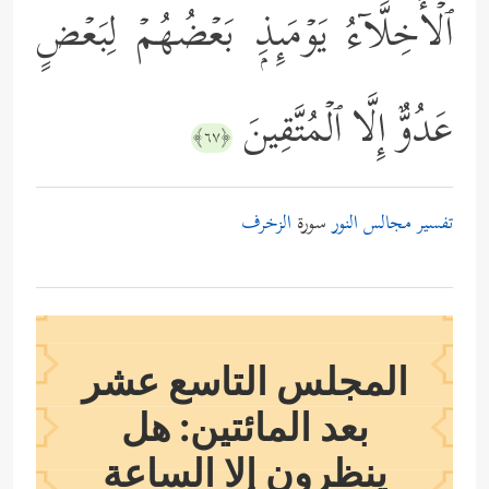
ٱلۡأَخِلَّاۤءُ یَوۡمَىِٕذِۭ بَعۡضُهُمۡ لِبَعۡضٍ
عَدُوٌّ إِلَّا ٱلۡمُتَّقِینَ
﴿٦٧﴾
تفسير مجالس النور
سورة
الزخرف
المجلس التاسع عشر
بعد المائتين: هل
ينظرون إلا الساعة