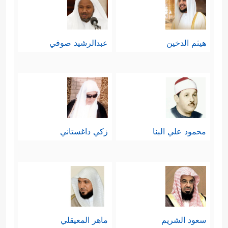
هيثم الدخين
عبدالرشيد صوفي
محمود علي البنا
زكي داغستاني
سعود الشريم
ماهر المعيقلي