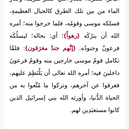
الماء من بين تلك الطرق كالجبال العظيمةِ،
فسلكه موسى وقومُه، فلما خرجوا منه؛ أمره
الله أن يترُكَه
{رهواً}
؛ أي: بحاله؛ ليسلُكَه
فرعونُ وجنودُه.
{إنَّهم جندٌ مغرَقون}
: فلمَّا
تكامل قومُ موسى خارجين منه وقومُ فرعونَ
داخلينَ فيه؛ أمره الله تعالى أن يَلْتَطِمَ عليهم،
فغرقوا عن آخرهم، وتركوا ما مُتِّعوا به من
الحياة الدُّنيا، وأورثه الله بني إسرائيل الذين
كانوا مستعبَدِين لهم.