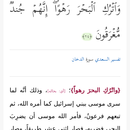
وَٱتۡرُكِ ٱلۡبَحۡرَ رَهۡوًاۖ إِنَّهُمۡ جُندࣱ
مُّغۡرَقُونَ
﴿٢٤﴾
تفسير السعدي
سورة
الدخان
{واتْرُكِ البحرَ رهواً}
؛
، وذلك أنَّه لما
[أي: بحاله]
سرى موسى ببني إسرائيل كما أمره الله، ثم
تبعهم فرعونُ، فأمر الله موسى أن يضرِبَ
البحر، فضربه، فصار اثني عشر طريقاً، وصار