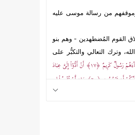
ه، وموقفهم من رسالة موسى
عليه
 القوم المُضطهدين - وهم بنو
له، وترك التعالي والتكبُّر على
َاۤءَهُمۡ رَسُولࣱ كَرِیمٌ
﴿١٧﴾
أَنۡ أَدُّوۤاْ إِلَیَّ عِبَادَ
بِّكُمۡ أَن تَرۡجُمُونِ
﴿٢٠﴾
وَإِن لَّمۡ تُؤۡمِنُواْ لِی
 أن تركوا لهم أرضَهم وسلطانَهم
ُّغۡرَقُونَ
﴿٢٤﴾
كَمۡ تَرَكُواْ مِن جَنَّـٰتࣲ وَعُیُونࣲ