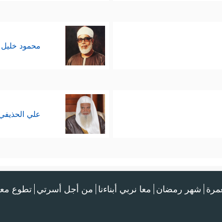
محمود خليل 
علي الحذيفي
عمرة
شهر رمضان
معا نربي أبناءنا
من أجل أسرتي
تطوع معن