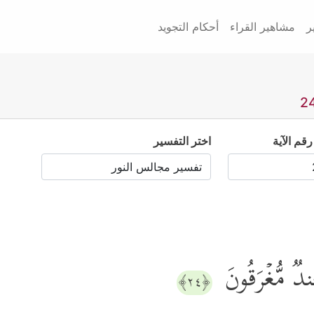
ر
مشاهير القراء
أحكام التجويد
رقم الآية
اختر التفسير
جُندࣱ مُّغۡرَقُونَ
﴿٢٤﴾