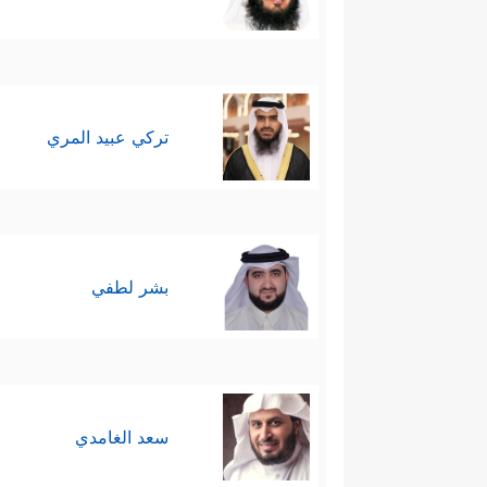
تركي عبيد المري
بشر لطفي
سعد الغامدي