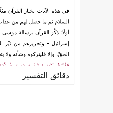
في هذه الآيات يختار القرآن مث
السلام
ثم ما حصل لهم من عذاب
أولًا: ذكَّرَ القرآن برسالة موسى
ع
إسرائيل - وتحريرهم من نَيْر الع
الحقِّ، وإلا فليتركوه وشأنه ولا يت
ٱلـلَّــهِۖ إِنِّی لَكُمۡ رَسُولٌ أَمِینࣱ
﴿١٨﴾
وَأَن لَّا تَع
دقائق التفسير
فَٱعۡتَزِلُونِ﴾
.
ثانيًا: أصرَّ الفراعنة على موقف
﴿فَدَعَا رَبَّهُۥۤ أَنَّ هَـٰۤـؤُلَاۤءِ قَوۡمࣱ مُّجۡرِمُونَ
﴿٢٢﴾