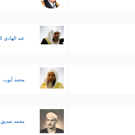
عبد الهادي ك
محمد أيوب
محمد صديق 