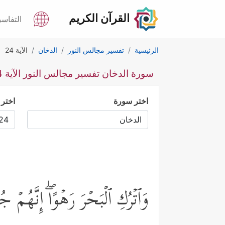
القرآن الكريم
التفاسي
الرئيسية
تفسير مجالس النور
الدخان
الآية 24
سورة الدخان تفسير مجالس النور الآية 24
اختر سورة
اختر 
وَٱتۡرُكِ ٱلۡبَحۡرَ رَهۡوًاۖ إِنَّهُمۡ 