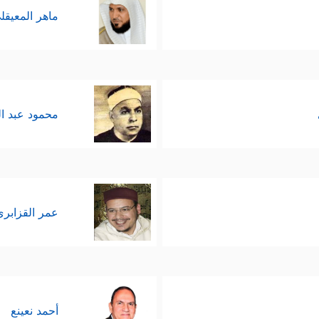
ماهر المعيقل
محمود عبد ا
عمر القزابري
أحمد نعينع