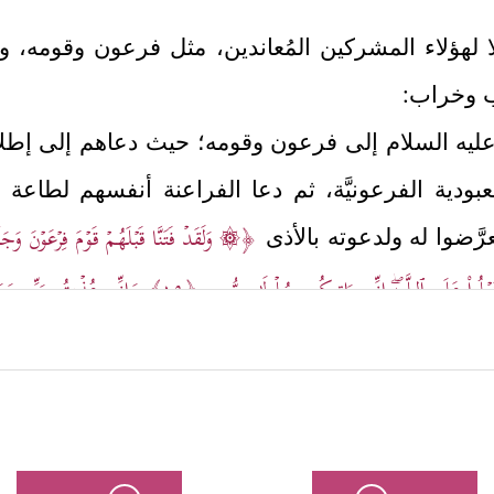
لًا لهؤلاء المشركين المُعاندين، مثل فرعون وقوم
 وخراب:
ليه السلام
إلى فرعون وقومه؛ حيث دعاهم إلى إطلاق
بودية الفرعونيَّة، ثم دعا الفراعنة أنفسهم لطاعة ال
﴿۞ وَلَقَدۡ فَتَنَّا قَبۡلَهُمۡ قَوۡمَ فِرۡعَوۡنَ وَج
عرَّضوا له ولدعوته بالأذى
ۡلُواْ عَلَى ٱلـلَّــهِۖ إِنِّیۤ ءَاتِیكُم بِسُلۡطَـٰنࣲ مُّبِینࣲ
﴿١٩﴾
وَإِنِّی عُذۡتُ بِرَبِّی وَرَ
هم الظالم الآثم، ولحِقُوا بموسى والمؤمنين معه بعد
فَأَسۡرِ بِعِبَادِی لَیۡلًا إِنَّكُم مُّتَّبَعُونَ
﴿٢٣﴾
وَٱتۡرُكِ ٱلۡبَحۡرَ رَهۡوًاۖ إِنَّهُمۡ جُندࣱ م