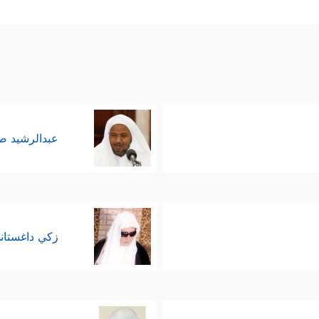
 الحساب.
عبدالرشيد 
زكي داغستان