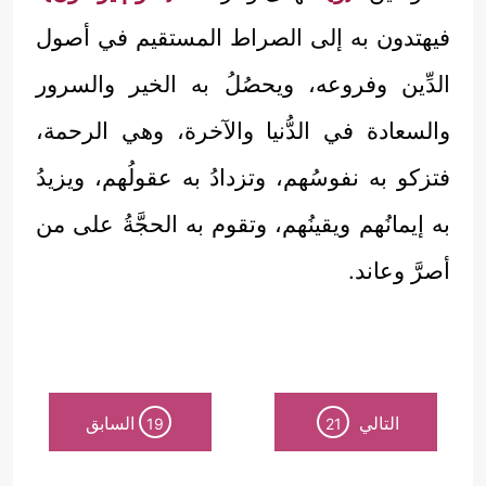
فيهتدون به إلى الصراط المستقيم في أصول
الدِّين وفروعه، ويحصُلُ به الخير والسرور
والسعادة في الدُّنيا والآخرة، وهي الرحمة،
فتزكو به نفوسُهم، وتزدادُ به عقولُهم، ويزيدُ
به إيمانُهم ويقينُهم، وتقوم به الحجَّةُ على من
أصرَّ وعاند.
التالي
السابق
19
21