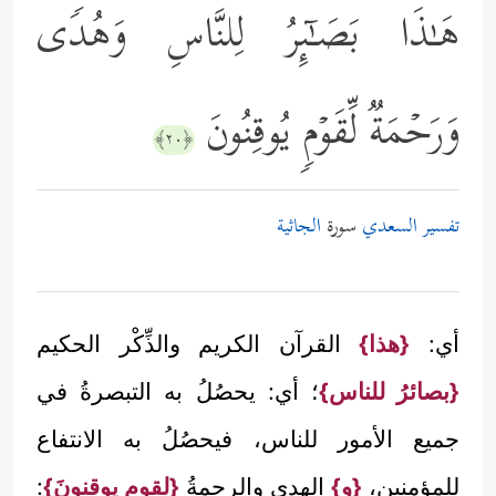
هَـٰذَا بَصَـٰۤىِٕرُ لِلنَّاسِ وَهُدࣰى
وَرَحۡمَةࣱ لِّقَوۡمࣲ یُوقِنُونَ
﴿٢٠﴾
تفسير السعدي
سورة
الجاثية
أي:
{هذا}
القرآن الكريم والذِّكْر الحكيم
{بصائرُ للناس}
؛ أي: يحصُلُ به التبصرةُ في
جميع الأمور للناس، فيحصُلُ به الانتفاع
للمؤمنين،
{و}
الهدى والرحمةُ
{لقوم يوقنونَ}
: