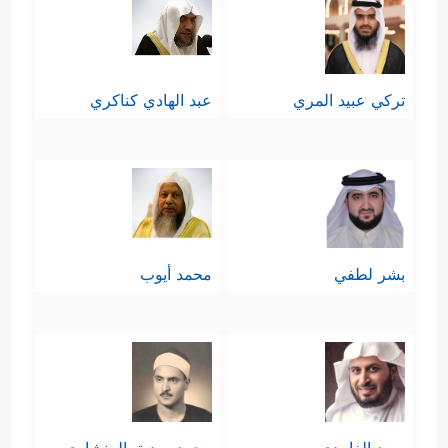
تركي عبيد المري
عبد الهادي كناكري
بشر لطفي
محمد أيوب