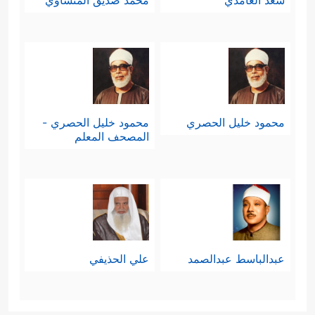
سعد الغامدي
محمد صديق المنشاوي
محمود خليل الحصري
محمود خليل الحصري -
المصحف المعلم
عبدالباسط عبدالصمد
علي الحذيفي