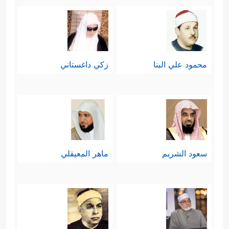
محمود علي البنا
زكي داغستاني
سعود الشريم
ماهر المعيقلي