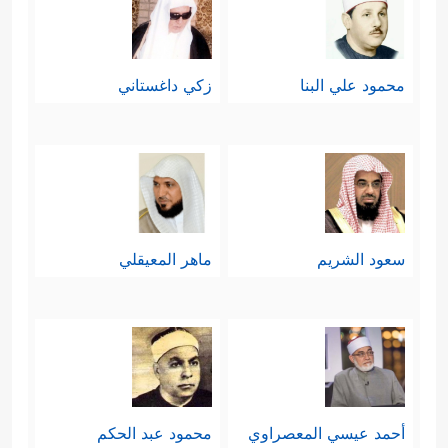
محمود علي البنا
زكي داغستاني
سعود الشريم
ماهر المعيقلي
أحمد عيسي المعصراوي
محمود عبد الحكم