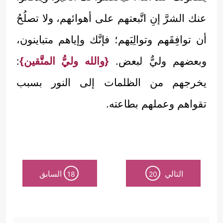
عنك الشرَّ إنِ اتَّبعتهم على أهوائهم، ولا تصلُحُ
أن توافِقَهم وتوالِيَهم؛ فإنَّك وإياهم متباينون،
وبعضهم وليٌّ لبعض.
{والله وليُّ المتَّقين}
:
يخرجهم من الظلمات إلى النور بسبب
تقواهم وعملهم بطاعته.
التالي
السابق
18
20