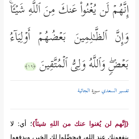
إِنَّهُمۡ لَن یُغۡنُواْ عَنكَ مِنَ ٱللَّهِ شَیۡـࣰٔاۚ
وَإِنَّ ٱلظَّـٰلِمِینَ بَعۡضُهُمۡ أَوۡلِیَاۤءُ
بَعۡضࣲۖ وَٱللَّهُ وَلِیُّ ٱلۡمُتَّقِینَ
﴿١٩﴾
تفسير السعدي
سورة
الجاثية
{إنَّهم لن يُغنوا عنك من اللهِ شيئاً}
؛ أي: لا
ينفعونك عند الله، فيحصِّلوا لك الخير، ويدفعوا