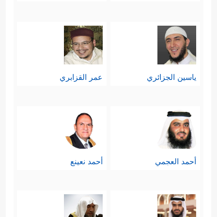
ياسين الجزائري
عمر القزابري
أحمد العجمي
أحمد نعينع