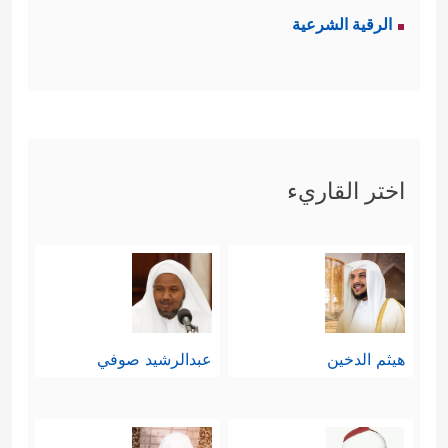
الرقية الشرعية
اختر القاريء
هيثم الدخين
عبدالرشيد صوفي