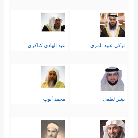
تركي عبيد المري
عبد الهادي كناكري
بشر لطفي
محمد أيوب