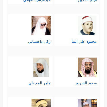
محمود علي البنا
زكي داغستاني
سعود الشريم
ماهر المعيقلي