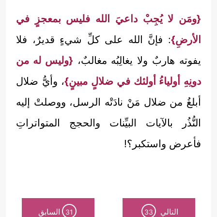
{ومَن لا يُجِبْ داعيَ الله فليس بمعجزٍ في
الأرضِ}
: فإنَّ الله على كلِّ شيءٍ قديرٌ، فلا
يفوته هاربٌ ولا يغالِبُه مغالبٌ،
{وليس له من
دونِهِ أولياءُ أولئك في ضلالٍ مبينٍ}
، وأيُّ ضلال
أبلغُ من ضلال مَنْ نادَتْه الرسل، ووصلتْ إليه
النُّذُر بالآيات البيِّنات والحجج المتواتراتِ
فأعرض واستكبر؟!
التالي
السابق
31
33