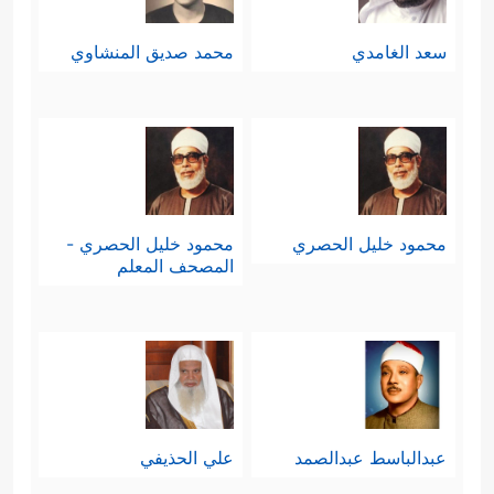
سعد الغامدي
محمد صديق المنشاوي
محمود خليل الحصري
محمود خليل الحصري -
المصحف المعلم
عبدالباسط عبدالصمد
علي الحذيفي