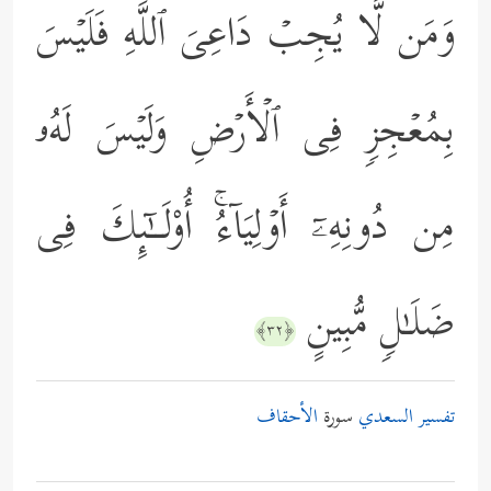
وَمَن لَّا یُجِبۡ دَاعِیَ ٱللَّهِ فَلَیۡسَ
بِمُعۡجِزࣲ فِی ٱلۡأَرۡضِ وَلَیۡسَ لَهُۥ
مِن دُونِهِۦۤ أَوۡلِیَاۤءُۚ أُوْلَــٰۤىِٕكَ فِی
ضَلَـٰلࣲ مُّبِینٍ
﴿٣٢﴾
تفسير السعدي
سورة
الأحقاف