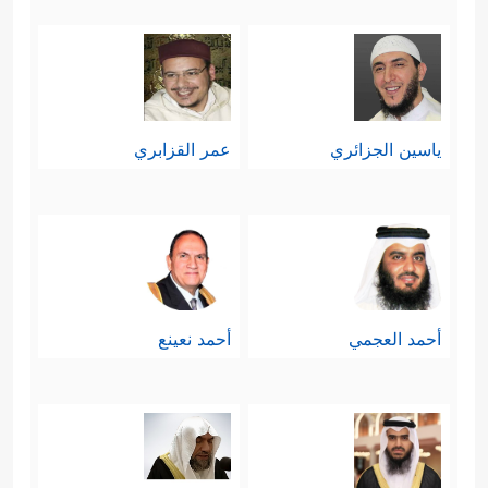
ياسين الجزائري
عمر القزابري
أحمد العجمي
أحمد نعينع