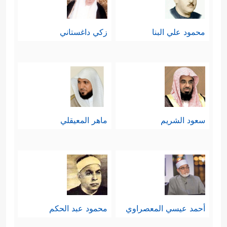
الطيبة ورؤية الدلائل الظاهرة، لكنّه
الحسد والكبر والسخريّة التي حالَت
محمود علي البنا
زكي داغستاني
بينهم وبين ذلك.
خامسًا: يُحاجِج القرآن هؤلاء المشركين
بأنّ الآلهة المُزيّفة لو كانت تنفع شيئًا
لنفَعَت أولئك الهالكين الذين أفنَوا
سعود الشريم
ماهر المعيقلي
أعمارهم بعبادتها وتقديم القرابين لها
﴿فَلَوۡلَا نَصَرَهُمُ ٱلَّذِینَ ٱتَّخَذُواْ مِن دُونِ ٱللَّهِ قُرۡبَانًا
ءَالِهَةَۢۖ بَلۡ ضَلُّواْ عَنۡهُمۡۚ وَذَ ٰ⁠لِكَ إِفۡكُهُمۡ وَمَا كَانُواْ
یَفۡتَرُونَ﴾
.
أحمد عيسي المعصراوي
محمود عبد الحكم