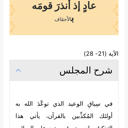
عادٍ إذ أنذرَ قومَه
ب
الأحقاف
الآية (21- 28)
شرح المجلس
في سِياقِ الوعيد الذي توعَّدَ الله به
أولئك المُكذِّبين بالقرآن، يأتي هذا