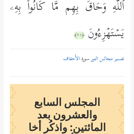
ٱللَّهِ وَحَاقَ بِهِم مَّا كَانُواْ بِهِۦ
یَسۡتَهۡزِءُونَ
﴿٢٦﴾
تفسير مجالس النور
سورة
الأحقاف
المجلس السابع
والعشرون بعد
المائتين: واذكُر أخا