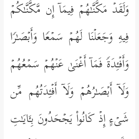
وَلَقَدۡ مَكَّنَّـٰهُمۡ فِیمَاۤ إِن مَّكَّنَّـٰكُمۡ
فِیهِ وَجَعَلۡنَا لَهُمۡ سَمۡعࣰا وَأَبۡصَـٰرࣰا
وَأَفۡـِٔدَةࣰ فَمَاۤ أَغۡنَىٰ عَنۡهُمۡ سَمۡعُهُمۡ
وَلَاۤ أَبۡصَـٰرُهُمۡ وَلَاۤ أَفۡـِٔدَتُهُم مِّن
شَیۡءٍ إِذۡ كَانُواْ یَجۡحَدُونَ بِـَٔایَـٰتِ