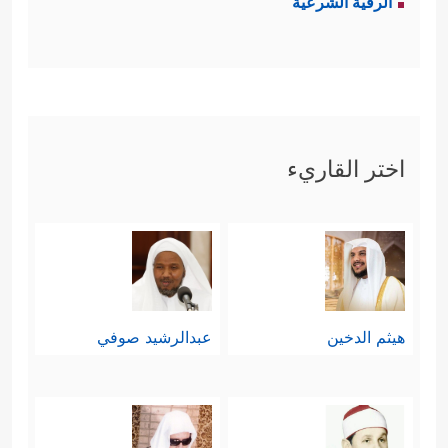
الرقية الشرعية
مَّكَّنَّـٰكُمۡ فِیهِ وَجَعَلۡنَا لَهُمۡ سَمۡعࣰا وَأَبۡصَـٰرࣰا وَأَفۡـِٔدَةࣰ فَمَاۤ
أَغۡنَىٰ عَنۡهُمۡ سَمۡعُهُمۡ وَلَاۤ أَبۡصَـٰرُهُمۡ وَلَاۤ أَفۡـِٔدَتُهُم مِّن
شَیۡءٍ إِذۡ كَانُواْ یَجۡحَدُونَ بِـَٔایَـٰتِ ٱللَّهِ وَحَاقَ بِهِم مَّا
اختر القاريء
كَانُواْ بِهِۦ یَسۡتَهۡزِءُونَ
﴿٢٦﴾
وَلَقَدۡ أَهۡلَكۡنَا مَا حَوۡلَكُم
مِّنَ ٱلۡقُرَىٰ وَصَرَّفۡنَا ٱلۡـَٔایَـٰتِ لَعَلَّهُمۡ یَرۡجِعُونَ﴾
.
فأولئك الهالكون كانوا مُمكَّنين في
الأرض أكثر من قريش، فما أغنى عنهم
هيثم الدخين
عبدالرشيد صوفي
ذلك شيئًا، وكان باستطاعتهم أن يفتحوا
منافذ المعرفة ليهتدوا بسماع الكلمة