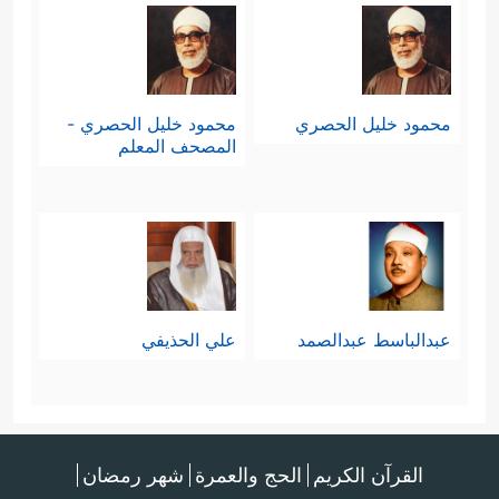
محمود خليل الحصري
محمود خليل الحصري -
المصحف المعلم
عبدالباسط عبدالصمد
علي الحذيفي
القرآن الكريم
الحج والعمرة
شهر رمضان