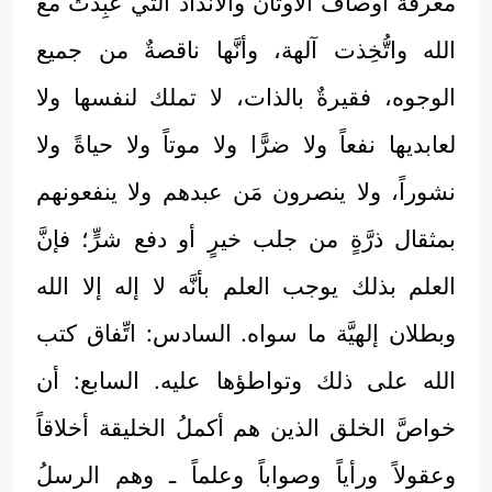
معرفة أوصاف الأوثان والأنداد التي عُبِدَتْ مع
الله واتُّخِذت آلهة، وأنَّها ناقصةٌ من جميع
الوجوه، فقيرةٌ بالذات، لا تملك لنفسها ولا
لعابديها نفعاً ولا ضرًّا ولا موتاً ولا حياةً ولا
نشوراً، ولا ينصرون مَن عبدهم ولا ينفعونهم
بمثقال ذرَّةٍ من جلب خيرٍ أو دفع شرٍّ؛ فإنَّ
العلم بذلك يوجب العلم بأنَّه لا إله إلا الله
وبطلان إلهيَّة ما سواه. السادس: اتِّفاق كتب
الله على ذلك وتواطؤها عليه. السابع: أن
خواصَّ الخلق الذين هم أكملُ الخليقة أخلاقاً
وعقولاً ورأياً وصواباً وعلماً ـ وهم الرسلُ