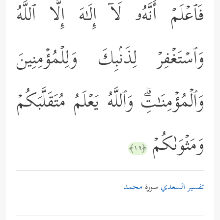
فَٱعۡلَمۡ أَنَّهُۥ لَاۤ إِلَـٰهَ إِلَّا ٱللَّهُ
وَٱسۡتَغۡفِرۡ لِذَنۢبِكَ وَلِلۡمُؤۡمِنِینَ
وَٱلۡمُؤۡمِنَـٰتِۗ وَٱللَّهُ یَعۡلَمُ مُتَقَلَّبَكُمۡ
وَمَثۡوَىٰكُمۡ
﴿١٩﴾
تفسير السعدي
سورة
محمد