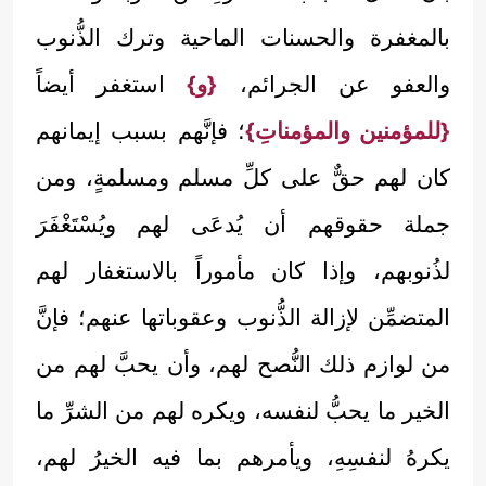
بالمغفرة والحسنات الماحية وترك الذُّنوب
والعفو عن الجرائم،
{و}
استغفر أيضاً
{للمؤمنين والمؤمناتِ}
؛ فإنَّهم بسبب إيمانهم
كان لهم حقٌّ على كلِّ مسلم ومسلمةٍ، ومن
جملة حقوقهم أن يُدعَى لهم ويُسْتَغْفَرَ
لذُنوبهم، وإذا كان مأموراً بالاستغفار لهم
المتضمِّن لإزالة الذُّنوب وعقوباتها عنهم؛ فإنَّ
من لوازم ذلك النُّصح لهم، وأن يحبَّ لهم من
الخير ما يحبُّ لنفسه، ويكره لهم من الشرِّ ما
يكرهُ لنفسِهِ، ويأمرهم بما فيه الخيرُ لهم،