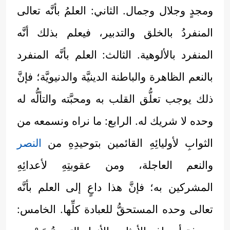
ومجدٍ وجلال وجمال. الثاني: العلمُ بأنَّه تعالى
المنفردُ بالخلق والتدبير، فيعلم بذلك أنَّه
المنفرد بالألوهية. الثالث: العلم بأنَّه المنفرد
بالنعم الظاهرة والباطنة الدينيَّة والدنيويَّة؛ فإنَّ
ذلك يوجب تعلُّق القلب به ومحبَّته والتألُّه له
وحده لا شريك له. الرابع: ما نراه ونسمعه من
الثوابِ لأوليائِهِ القائمين بتوحيدِهِ من
النصر
والنعم العاجلة، ومن عقوبتِهِ لأعدائِهِ
المشركين به؛ فإنَّ هذا داعٍ إلى العلم بأنَّه
تعالى وحده المستحقُّ للعبادة كلِّها. الخامس: