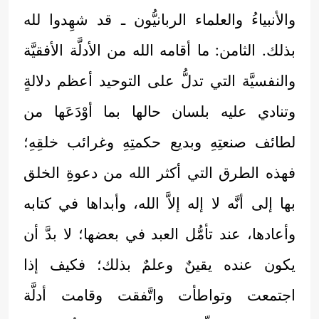
والأنبياءُ والعلماء الربانيُّون ـ قد شهِدوا لله
بذلك. الثامن: ما أقامه الله من الأدلَّة الأفقيَّة
والنفسيَّة التي تدلُّ على التوحيد أعظم دلالةٍ
وتنادي عليه بلسان حالها بما أوْدَعَها من
لطائف صنعتِهِ وبديع حكمتِهِ وغرائب خلقِهِ؛
فهذه الطرق التي أكثر الله من دعوةِ الخلق
بها إلى أنَّه لا إله إلاَّ الله، وأبداها في كتابه
وأعادها، عند تأمُّل العبد في بعضها؛ لا بدَّ أن
يكون عنده يقينٌ وعلمٌ بذلك؛ فكيف إذا
اجتمعت وتواطأت واتَّفقت وقامت أدلَّة