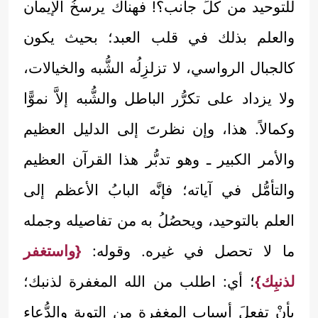
للتوحيد من كلِّ جانب؟! فهناك يرسخُ الإيمان
والعلم بذلك في قلب العبد؛ بحيث يكون
كالجبال الرواسي، لا تزلزِلُه الشُّبه والخيالات،
ولا يزداد على تكرُّر الباطل والشُّبه إلاَّ نموًّا
وكمالاً. هذا، وإن نظرتَ إلى الدليل العظيم
والأمر الكبير ـ وهو تدبُّر هذا القرآن العظيم
والتأمُّل في آياته؛ فإنَّه البابُ الأعظم إلى
العلم بالتوحيد، ويحصُلُ به من تفاصيله وجمله
ما لا تحصل في غيره. وقوله:
{واستغفر
لذنبِك}
؛ أي: اطلب من الله المغفرة لذنبك؛
بأنْ تفعلَ أسباب المغفرةِ من التوبة والدُّعاء