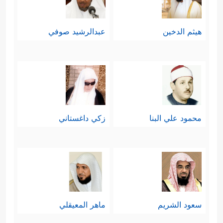
هيثم الدخين
عبدالرشيد صوفي
محمود علي البنا
زكي داغستاني
سعود الشريم
ماهر المعيقلي