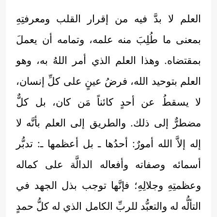
العلم لا بدَّ فيه من إقرار القلب ومعرفتِهِ
بمعنى ما طُلِبَ منه علمه، وتمامه أن يعملَ
بمقتضاه. وهذا العلم الذي أمر اللهُ به، وهو
العلم بتوحيد الله، فرضُ عينٍ على كلِّ إنسان،
لا يسقطُ عن أحدٍ كائناً مَن كان، بل كلٌّ
مضطرٌّ إلى ذلك. والطريق إلى العلم بأنَّه لا
إله إلاَّ الله أمورٌ: أحدُها ـ بل أعظمها ـ: تدبُّر
أسمائه وصفاته وأفعاله الدالَّة على كماله
وعظمتِهِ وجلالِهِ؛ فإنَّها توجب بذل الجهد في
التألُّه له والتعبُّد للربِّ الكامل الذي له كلُّ حمدٍ