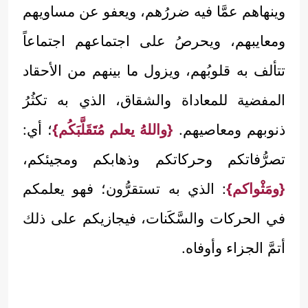
وينهاهم عمَّا فيه ضررُهم، ويعفو عن مساويهم
ومعايبهم، ويحرصُ على اجتماعهم اجتماعاً
تتألف به قلوبُهم، ويزول ما بينهم من الأحقاد
المفضية للمعاداة والشقاق، الذي به تكثُرُ
ذنوبهم ومعاصيهم.
{واللهُ يعلم مُتَقَلَّبَكُم}
؛ أي:
تصرُّفاتكم وحركاتكم وذهابكم ومجيئكم،
{ومَثْواكم}
: الذي به تستقرُّون؛ فهو يعلمكم
في الحركات والسَّكَنات، فيجازيكم على ذلك
أتمَّ الجزاء وأوفاه.