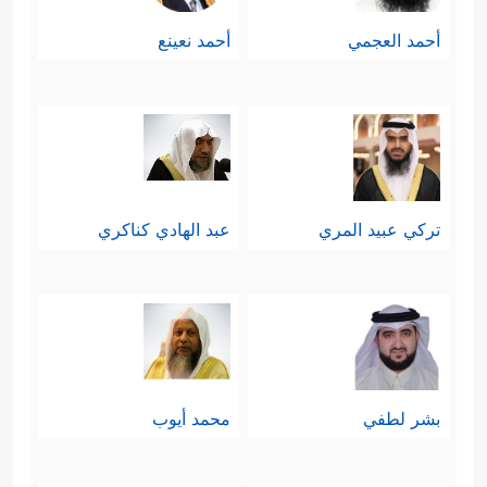
أحمد العجمي
أحمد نعينع
تركي عبيد المري
عبد الهادي كناكري
بشر لطفي
محمد أيوب