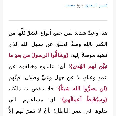
تفسير السعدي
سورة
محمد
هذا وعيدٌ شديدٌ لمن جمع أنواع الشرِّ كلِّها من
الكفر بالله وصدِّ الخلق عن سبيل الله الذي
نَصَبَه موصلاً إليه،
{وشاقُّوا الرسولَ من بعدِ ما
تبيَّن لهم الهُدى}
؛ أي: عاندوه وخالفوه عن
عمدٍ وعنادٍ، لا عن جهل وغيٍّ وضلال؛ فإنَّهم
{لن يضرُّوا الله شيئاً}
؛ فلا ينقص به ملكه،
{وسيُحْبِطُ أعمالَهم}
؛ أي: مساعيهم التي
بذلوها في نصر الباطل؛ بأنْ لا تثمرَ لهم إلاَّ