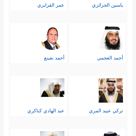
ياسين الجزائري
عمر القزابري
أحمد العجمي
أحمد نعينع
تركي عبيد المري
عبد الهادي كناكري