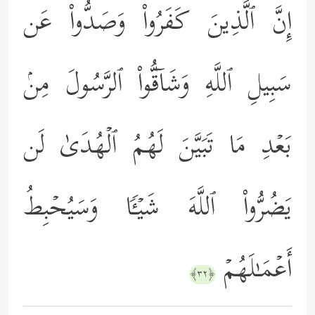
إِنَّ ٱلَّذِینَ كَفَرُواْ وَصَدُّواْ عَن
سَبِیلِ ٱللَّهِ وَشَاۤقُّواْ ٱلرَّسُولَ مِنۢ
بَعۡدِ مَا تَبَیَّنَ لَهُمُ ٱلۡهُدَىٰ لَن
یَضُرُّواْ ٱللَّهَ شَیۡـࣰٔا وَسَیُحۡبِطُ
أَعۡمَـٰلَهُمۡ
﴿٣٢﴾