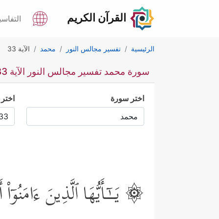
القرآن الكريم
التفاسي
الرئيسية
تفسير مجالس النور
محمد
الآية 33
سورة محمد تفسير مجالس النور الآية 33
اختر سورة
اختر 
۞ یَــٰۤـأَیُّهَا ٱلَّذِینَ ءَامَنُوۤاْ أ