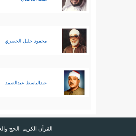
محمود خليل الحصري
عبدالباسط عبدالصمد
القرآن الكريم
الحج وال