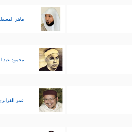
ماهر المعيقل
محمود عبد ا
عمر القزابري