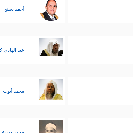
أحمد نعينع
عبد الهادي ك
محمد أيوب
محمد صديق 