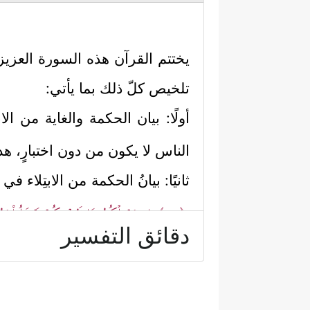
يختتم القرآن هذه السورة العزيزة 
تلخيص كلّ ذلك بما يأتي:
أولًا: بيان الحكمة والغاية من ال
الناس لا يكون من دون اختبارٍ، هذه 
ثانيًا: بيانُ الحكمة من الابتِلاء في
﴿٣٦﴾
إِن یَسۡـَٔلۡكُمُوهَا فَیُحۡفِكُمۡ تَبۡخَلُواْ وَی
دقائق التفسير
نَّفۡسِهِۦۚ وَٱللَّهُ ٱلۡغَنِیُّ وَأَنتُمُ ٱلۡفُقَرَاۤءُۚ وَإِن تَتَوَلَّ
فالله سبحانه إنّما يأمر الناس بال
فيصُدّه بُخلُه عن مُنافسة الأخيار