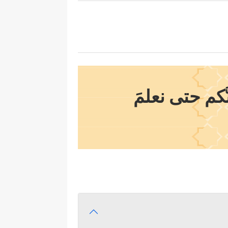
َكم حتى نعلمَ