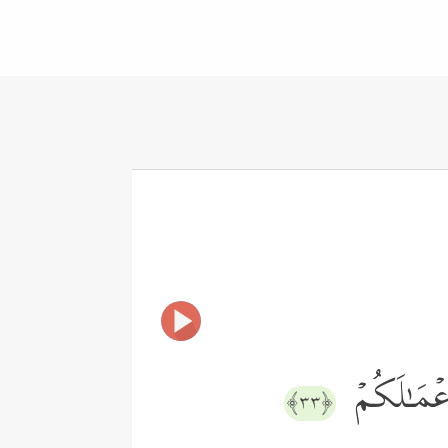
أَعۡمَـٰلَكُمۡ
﴿٣٣﴾