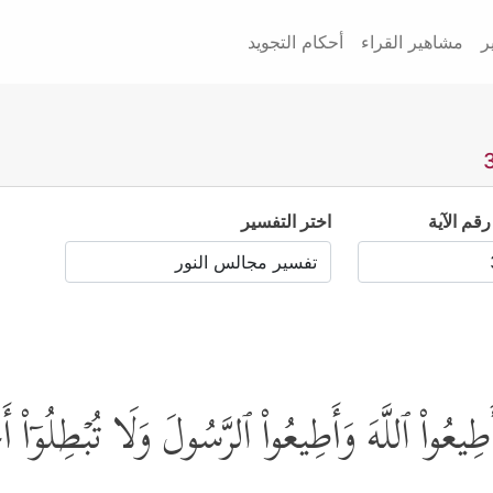
ر
مشاهير القراء
أحكام التجويد
رقم الآية
اختر التفسير
َطِیعُواْ ٱللَّهَ وَأَطِیعُواْ ٱلرَّسُولَ وَلَا تُبۡطِلُوۤاْ 