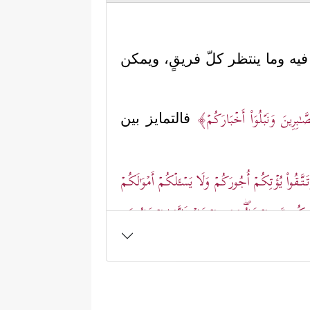
 فيه وما ينتظر كلّ فريقٍ، ويمكن
ـٰبِرِینَ وَنَبۡلُوَاْ أَخۡبَارَكُمۡ﴾
فالتمايز بين
َـتَّـقُواْ یُؤۡتِكُمۡ أُجُورَكُمۡ وَلَا یَسۡـَٔلۡكُمۡ أَمۡوَ ٰ⁠لَكُمۡ
ِ فَمِنكُم مَّن یَبۡخَلُۖ وَمَن یَبۡخَلۡ فَإِنَّمَا یَبۡخَلُ عَن
دقٍ عن ذلك الذي يبخَلُ على نفسه،
ُ سماؤُه، والأرضُ أرضُه، والخلقُ