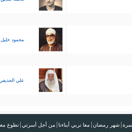
محمود خليل 
علي الحذيفي
عمرة
شهر رمضان
معا نربي أبناءنا
من أجل أسرتي
تطوع معن