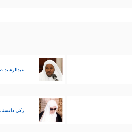
ۡدِلۡ قَوۡمًا غَیۡرَكُمۡ ثُمَّ لَا یَكُونُوۤاْ أَمۡثَـٰلَكُم﴾
، كما تولَّى بنُو إسرائ
المُفصَّلَة للذين آمنوا، يأتي بيان حال الكافرين والمن
﴿إِنَّ ٱلَّذِینَ كَفَرُواْ وَصَدُّواْ عَن سَبِیلِ
هذا الدين بالسِّرِّ أو بالعَلَن
هُمۡ﴾
﴿إِنَّ ٱلَّذِینَ كَفَرُواْ وَصَدُّواْ عَن سَبِیلِ ٱللَّهِ ثُمَّ مَاتُواْ وَهُمۡ كُفَّارࣱ فَلَن یَغ
،
عبدالرشيد 
 بالله بجريمة الصدِّ عن سبيل الله، في إشارةٍ أنّ ال
 عن سبيل الله، فمسلَكُنا معهم مسلَك الدعوة والحوار،
مصالِح العامة.
زكي داغستان