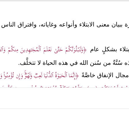
ببيان معنى الابتلاء وأنواعه وغاياته، وافتراق الناس
﴿وَلَنَبۡلُوَنَّكُمۡ حَتَّىٰ نَعۡلَمَ ٱلۡمُجَـٰهِدِینَ مِنكُمۡ وَٱلصَّ
ابتلاء بشكلٍ عام
سُنَّةٌ من سُنن الله في هذه الحياة لا تتخلَّف.
﴿إِنَّمَا ٱلۡحَیَوٰةُ ٱلدُّنۡیَا لَعِبࣱ وَلَهۡوࣱۚ وَإِن تُؤۡمِنُواْ وَت
 مجال الإنفاق خاصَّةً
ُخۡرِجۡ أَضۡغَـٰنَكُمۡ
﴿٣٧﴾
هَـٰۤأَنتُمۡ هَـٰۤـؤُلَاۤءِ تُدۡعَوۡنَ لِتُنفِقُواْ فِی سَبِیلِ ٱللَّه
وۡاْ یَسۡتَبۡدِلۡ قَوۡمًا غَیۡرَكُمۡ ثُمَّ لَا یَكُونُوۤاْ أَمۡثَـٰلَكُم﴾
.
نفقة اختبارًا لهم أيضًا، وتمييزًا لمَن يطلب الآخرة بص
 الكُرُماء، فالله سبحانه ليس مُحتاجًا لأحدٍ؛ فالسماء