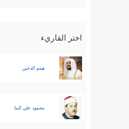
﴿وَإِن تَتَوَلَّوۡاْ یَسۡتَب
وتحمُّل المسؤوليَّة
بهم هذه الأمَّة.
خامسًا: في مُقابِل هذه التوجيهات 
اختر القاريء
ورسولَه، ووقَفُوا الموقفَ المُعادِي ل
ٱلۡهُدَىٰ لَن یَضُرُّواْ ٱللَّهَ شَیۡـࣰٔا وَسَیُحۡبِطُ أَعۡمَـٰلَ
هيثم الدخين
ويلحظ هنا تأكيد القرآن ربط الكفر
أمَّا الآخرون الذين لا يصُدُّون
كالصناعة، والزراعة، والتجارة، وال
محمود علي البنا