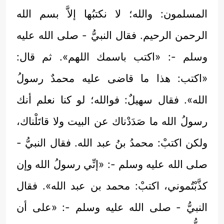
المسلمون: والله؛ لا نكتبُها إلاَّ بسم الله
الرحمن الرحيم. فقال النبيُّ - صلى الله عليه
وسلم -: «اكتب باسمك اللهم». ثم قال:
«اكتب: هذا ما قاضى عليه محمدٌ رسولُ
الله». فقال سهيلٌ: فوالله؛ لو كنا نعلم أنك
رسولُ الله ما صَدَدْناك عن البيت ولا قاتَلْناك،
ولكن اكتبْ: محمدُ بنُ عبد الله. فقال النبيُّ -
صلى الله عليه وسلم -: «إنِّي رسولُ الله وإن
كذَّبْتُموني، اكتبْ: محمد بن عبد الله». فقال
النبيُّ - صلى الله عليه وسلم -: «على أن