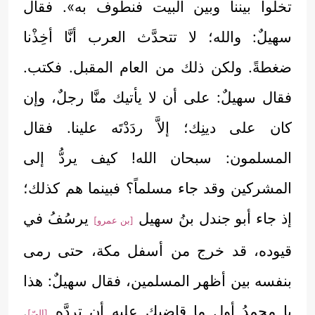
تخلُّوا بيننا وبين البيت فنطوف به». فقال
سهيلٌ: والله؛ لا تتحدَّث العرب أنَّا أخِذْنا
ضغطةً. ولكن ذلك من العام المقبل. فكتب.
فقال سهيلٌ: على أن لا يأتيك منَّا رجلٌ، وإن
كان على دينِك؛ إلاَّ ردَدْتَه علينا. فقال
المسلمون: سبحان الله! كيف يردُّ إلى
المشركين وقد جاء مسلماً؟ فبينما هم كذلك؛
إذ جاء أبو جندل بنُ سهيل
يرسُفُ في
[بن عمرو]
قيوده، قد خرج من أسفل مكة، حتى رمى
بنفسه بين أظهر المسلمين، فقال سهيلٌ: هذا
يا محمدُ أول ما قاضيك عليه أن تردَّه
.
[إليّ]