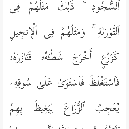
ٱلسُّجُودِ ۚ ذَٰلِكَ مَثَلُهُمْ فِى
ٱلتَّوْرَىٰةِ ۚ وَمَثَلُهُمْ فِى ٱلْإِنجِيلِ
كَزَرْعٍ أَخْرَجَ شَطْـَٔهُۥ فَـَٔازَرَهُۥ
فَٱسْتَغْلَظَ فَٱسْتَوَىٰ عَلَىٰ سُوقِهِۦ
يُعْجِبُ ٱلزُّرَّاعَ لِيَغِيظَ بِهِمُ