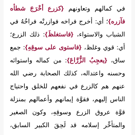
في كمالهم وتعاونهم
{كزرع أخْرَجَ شطأه
فآزره}
؛ أي: أخرج فراخه فوازرتْه فراخُهُ في
الشباب والاستواء،
{فاستغلظَ}
: ذلك الزرع؛
أي: قوي وغلظ،
{فاستوى على سوقِهِ}
: جمع
ساق،
{يعجِبُ الزُّرَّاعَ}
: من كماله واستوائه
وحسنه واعتداله، كذلك الصحابة رضي الله
عنهم هم كالزرع في نفعهم للخلق واحتياج
الناس إليهم، فقوَّة إيمانهم وأعمالهم بمنزلة
قوَّة عروق الزرع وسوقِهِ، وكون الصغير
والمتأخِّر إسلامه قد لَحِقَ الكبير السابق،