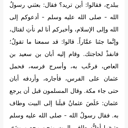
ببلدح، فقالوا: أين تريد؟ فقال: بعثني رسولُ
الله - صلى الله عليه وسلم - أدعوكم إلى
الله وإلى الإسلام، وأخبركم أنا لم نأتِ لقتال،
وإنَّما جئنا عمَّاراً. قالوا: قد سمعنا ما تقولُ؛
فانفذْ لحاجتك. وقام إليه أبان بن سعيد بن
العاص، فرحَّب به، وأسرج فرسه، فحمل
عثمان على الفرس، فأجاره، وأردفه أبان
حتى جاء مكة. وقال المسلمون قبل أن يرجع
عثمان: خَلَصَ عثمانُ قبلَنا إلى البيت وطاف
به. فقال رسولُ الله - صلى الله عليه وسلم
-: «ما أظنُّه طاف بالبيت ونحن محصورونَ».