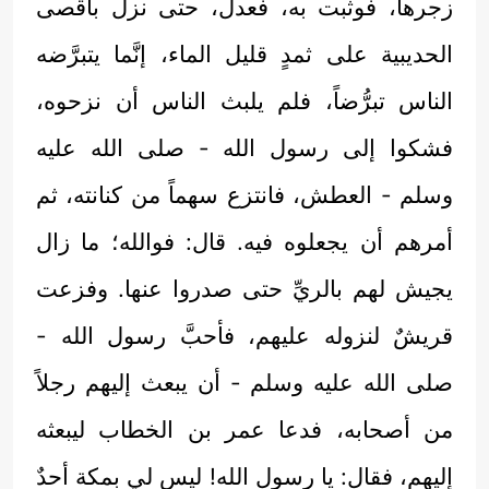
زجرها، فوثبت به، فعدل، حتى نزل بأقصى
الحديبية على ثمدٍ قليل الماء، إنَّما يتبرَّضه
الناس تبرُّضاً، فلم يلبث الناس أن نزحوه،
فشكوا إلى رسول الله - صلى الله عليه
وسلم - العطش، فانتزع سهماً من كنانته، ثم
أمرهم أن يجعلوه فيه. قال: فوالله؛ ما زال
يجيش لهم بالريِّ حتى صدروا عنها. وفزعت
قريشٌ لنزوله عليهم، فأحبَّ رسول الله -
صلى الله عليه وسلم - أن يبعث إليهم رجلاً
من أصحابه، فدعا عمر بن الخطاب ليبعثه
إليهم، فقال: يا رسول الله! ليس لي بمكة أحدٌ