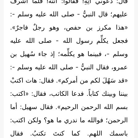
قال: دعوني آتِهِ! فقالوا: ائته! فلما أشرف
عليهم؛ قال النبيُّ - صلى الله عليه وسلم -:
«هذا مكرز بن حفص، وهو رجلٌ فاجرٌ».
فجعل يكلِّم رسول الله - صلى الله عليه
وسلم -، فبينما هو يكلِّمه؛ إذ جاء سُهيل بن
عمرو، فقال النبيُّ - صلى الله عليه وسلم -:
«قد سَهُلَ لكم من أمركم». فقال: هات اكتبْ
بيننا وبينك كتاباً. فدعا الكاتب، فقال: «اكتب:
بسم الله الرحمن الرحيم». فقال سهيل: أما
الرحمن؛ فوالله ما ندري ما هو؟ ولكن اكتب:
باسمك اللهم. كما كنتَ تكتبُ. فقال