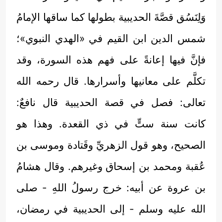
وَلِنَسُق قصَّةَ الحديبية بطولها كما ساقها الإمامُ
شمس الدين ابن القيم في «الهدي النبوي»؛
فإنَّ فيها إعانةً على فهم هذه السورة، وقد
تكلَّم على معانيها وأسرارها. قال رحمه الله
تعالى: فصل في قصة الحديبية قال نافعٌ:
كانت سنة ستٍّ في ذي القعدة. وهذا هو
الصحيح، وهو قول الزهريِّ وقَتادة وموسى بن
عُقبة ومحمد بن إسحاق وغيرهم. وقال هشامُ
بن عروة عن أبيه: خرج رسولُ اللهِ - صلى
الله عليه وسلم - إلى الحديبية في رمضان،