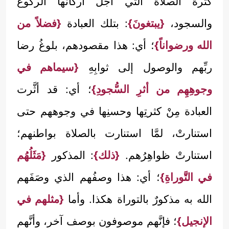
كثرة الصلاة التي أجلُّ أركانها الركوع
والسجود،
{يبتغونَ}
: بتلك العبادة
{فضلاً من
الله ورضواناً}
؛ أي: هذا مقصودهم، بلوغُ رضا
ربِّهم والوصول إلى ثوابِهِ
{سيماهم في
وجوهِهِم من أثرِ السُّجودِ}
؛ أي: قد أثَّرت
العبادة مِنْ كثرتِها وحسنِها في وجوههم حتى
استنارتْ، لمَّا استنارت بالصلاة بواطنهم؛
استنارتْ ظواهِرُهم.
{ذلك}
: المذكور
{مَثَلُهُم
في التَّوراةِ}
؛ أي: هذا وصفُهم الذي وصَفَهم
الله به مذكورٌ بالتوراة هكذا. وأما
{مثلهم في
الإنجيل}
؛ فإنَّهم موصوفون بوصف آخر، وأنَّهم