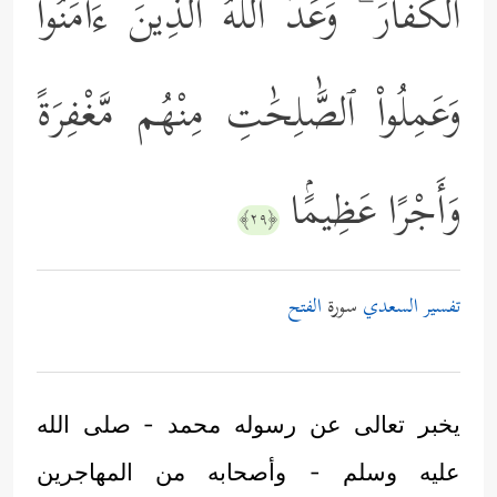
ٱلْكُفَّارَ ۗ وَعَدَ ٱللَّهُ ٱلَّذِينَ ءَامَنُواْ
وَعَمِلُواْ ٱلصَّٰلِحَٰتِ مِنْهُم مَّغْفِرَةً
وَأَجْرًا عَظِيمًۢا
﴿٢٩﴾
تفسير السعدي
سورة
الفتح
يخبر تعالى عن رسوله محمد - صلى الله
عليه وسلم - وأصحابه من المهاجرين