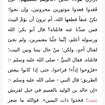
قَعَدوا قعدوا موتورين محزونين، وإن نجوا؛
تكنْ عنقاً قطعها الله، أم ترونَ أن نؤمَّ البيتَ
فمن صدَّنا عنه قاتلناه؟ قال أبو بكر: الله
ورسوله أعلم، إنَّما جئْنا معتمرين، ولم نجئ
لقتال أحدٍ، ولكن؛ منْ حال بيننا وبين البيت؛
قاتلناه. فقال النبيُّ - صلى الله عليه وسلم -:
«فرُوحوا إذاً»! فراحوا، حتى إذا كانوا ببعض
الطريق؛ قال النبي - صلى الله عليه وسلم -:
«إن خالد بن الوليد بالغميم في خيل لقريش
؛ فخذوا ذات اليمين». فوالله ما شعر
[طليعة]