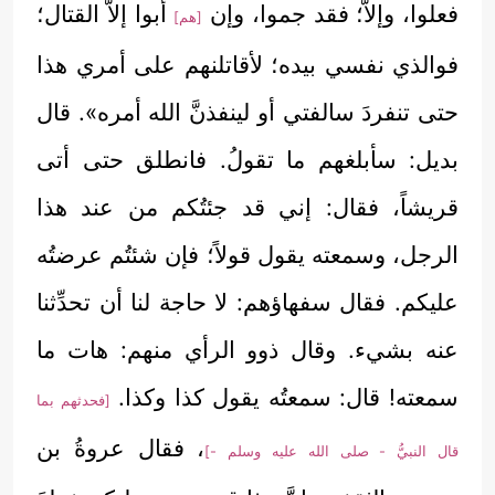
فعلوا، وإلاَّ؛ فقد جموا، وإن
أبوا إلاَّ القتال؛
[هم]
فوالذي نفسي بيده؛ لأقاتلنهم على أمري هذا
حتى تنفردَ سالفتي أو لينفذنَّ الله أمره». قال
بديل: سأبلغهم ما تقولُ. فانطلق حتى أتى
قريشاً، فقال: إني قد جئتُكم من عند هذا
الرجل، وسمعته يقول قولاً؛ فإن شئتُم عرضتُه
عليكم. فقال سفهاؤهم: لا حاجة لنا أن تحدِّثنا
عنه بشيء. وقال ذوو الرأي منهم: هات ما
سمعته! قال: سمعتُه يقول كذا وكذا.
[فحدثهم بما
، فقال عروةُ بن
قال النبيُّ - صلى الله عليه وسلم -]