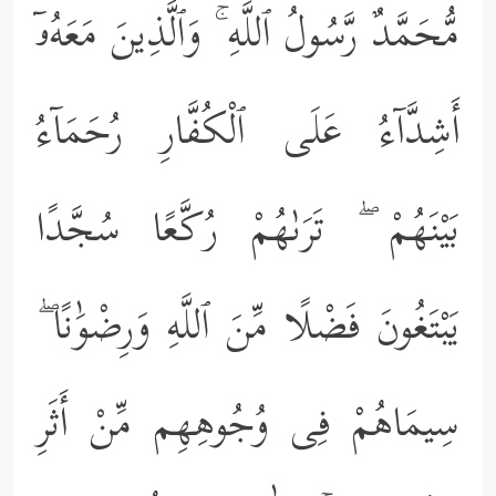
مُّحَمَّدٌ رَّسُولُ ٱللَّهِ ۚ وَٱلَّذِينَ مَعَهُۥٓ
أَشِدَّآءُ عَلَى ٱلْكُفَّارِ رُحَمَآءُ
بَيْنَهُمْ ۖ تَرَىٰهُمْ رُكَّعًا سُجَّدًا
يَبْتَغُونَ فَضْلًا مِّنَ ٱللَّهِ وَرِضْوَٰنًا ۖ
سِيمَاهُمْ فِى وُجُوهِهِم مِّنْ أَثَرِ