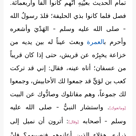
تمام الحديث بعيْنِهِ أنَّهم كانوا ألفاً وأربعمائة.
فصل فلما كانوا بذي الحليفة؛ قلدَ رسولُ الله
- صلى الله عليه وسلم - الهَدْيَ وأشعره
وأحرم ب
العمرة
وبعث عيناً له بين يديه من
خزاعة يخبِرُه عن قريش، حتى إذا كان قريباً
من عسفان؛ أتاه عينه، فقال: إني قد تركت
كعب بن لؤيٍّ قد جمعوا لك الأحابيش، وجمعوا
لك جموعاً، وهم مقاتلوك وصادُّوك عن البيت
. واستشار النبيُّ - صلى الله عليه
[ومانعوك]
وسلم - أصحابه
: أترون أن نميل إلى
[وقال]
ذراري هؤلاء الذين أعانوهم فنصيبهم؟ فإنْ