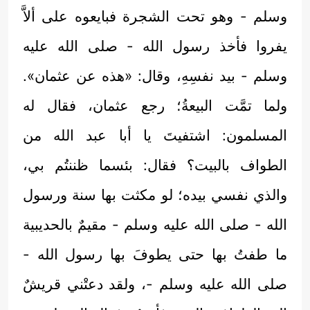
وسلم - وهو تحت الشجرة فبايعوه على ألاَّ
يفروا فأخذ رسول الله - صلى الله عليه
وسلم - بيد نفسِهِ، وقال: «هذه عن عثمان».
ولما تمَّت البيعةُ؛ رجع عثمان، فقال له
المسلمون: اشتفيتَ يا أبا عبد الله من
الطواف بالبيت؟ فقال: بئسما ظننتُم بي،
والذي نفسي بيده؛ لو مكثت بها سنة ورسول
الله - صلى الله عليه وسلم - مقيمٌ بالحديبية
ما طفتُ بها حتى يطوفَ بها رسول الله -
صلى الله عليه وسلم -، ولقد دعتْني قريشٌ