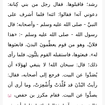
رشد؛ فاقبلوها. فقال رجل من بني كِنانة:
دعوني آته! فقالوا: ائته! فلما أشرف على
النبيِّ - صلى الله عليه وسلم - وأصحابه؛ قال
رسول الله - صلى الله عليه وسلم -: «هذا
فلانٌ، وهو من قوم يعظِّمونَ البدنَ، فابعثوها
له». فبعثوها، فاستقبله القوم يلبُّون، فلما رأى
ذلك؛ قال: سبحان الله! لا ينبغي لهؤلاء أن
يُصَدَّوا عن البيت. فرجع إلى أصحابه، فقال:
رأيتُ البُدْنَ قد قُلِّدَتْ وأُشْعِرَتْ، وما أرى أن
يصدُّوا عن البيت. فقام مكرز بن حفص،
[و]