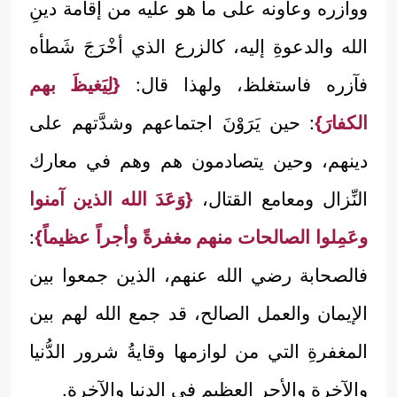
ووازره وعاونه على ما هو عليه من إقامة دينِ
الله والدعوةِ إليه، كالزرع الذي أخْرَجَ شَطأه
فآزره فاستغلظ، ولهذا قال:
{لِيَغيظَ بهم
الكفارَ}
: حين يَرَوْنَ اجتماعهم وشدَّتهم على
دينهم، وحين يتصادمون هم وهم في معارك
النِّزال ومعامع القتال،
{وَعَدَ الله الذين آمنوا
وعَمِلوا الصالحات منهم مغفرةً وأجراً عظيماً}
:
فالصحابة رضي الله عنهم، الذين جمعوا بين
الإيمان والعمل الصالح، قد جمع الله لهم بين
المغفرةِ التي من لوازمها وقايةُ شرور الدُّنيا
والآخرة والأجر العظيم في الدنيا والآخرة.