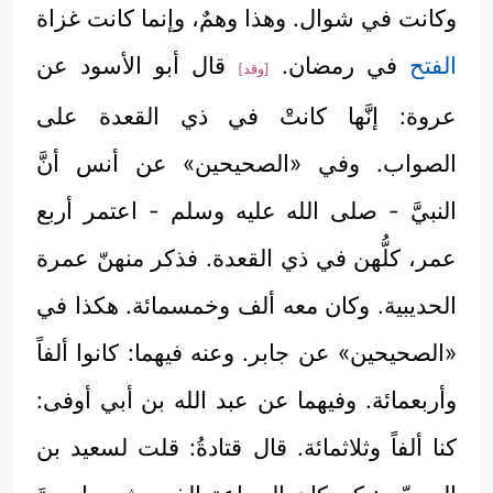
وكانت في شوال. وهذا وهمٌ، وإنما كانت غزاة
الفتح
في رمضان.
قال أبو الأسود عن
[وقد]
عروة: إنَّها كانتْ في ذي القعدة على
الصواب. وفي «الصحيحين» عن أنس أنَّ
النبيَّ - صلى الله عليه وسلم - اعتمر أربع
عمر، كلُّهن في ذي القعدة. فذكر منهنّ عمرة
الحديبية. وكان معه ألف وخمسمائة. هكذا في
«الصحيحين» عن جابر. وعنه فيهما: كانوا ألفاً
وأربعمائة. وفيهما عن عبد الله بن أبي أوفى:
كنا ألفاً وثلاثمائة. قال قتادةُ: قلت لسعيد بن