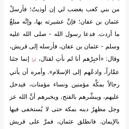
من بني كعب يغضب لي إن أوذيتُ؛ فأرسلْ
عثمان بن عفان؛ فإنَّ عشيرته بها، وإنَّه مبلغٌ
ما أردت. فدعا رسول الله - صلى الله عليه
وسلم - عثمان بن عفان، فأرسله إلى قريش،
وقال: «أخبِرْهم أنا لم نأتِ لقتال،
إنما جئنا
[و]
عمَّاراً، وادعُهم إلى الإسلام». وأمره أن يأتي
رجالاً بمكَّة مؤمنين ونساء مؤمنات، فيدخل
عليهم، ويبشِّرهم بالفتح، ويخبرهم أنَّ الله عز
وجل مظهرٌ دينه بمكة حتى لا يُستخفى فيها
بالإيمان. فانطلق عثمان، فمرَّ على قريش