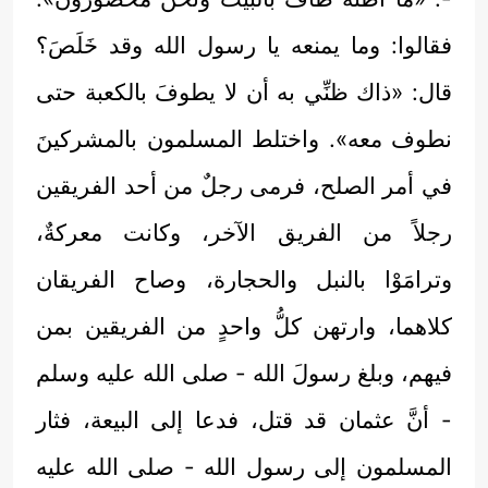
فقالوا: وما يمنعه يا رسول الله وقد خَلَصَ؟
قال: «ذاك ظنِّي به أن لا يطوفَ بالكعبة حتى
نطوف معه». واختلط المسلمون بالمشركينَ
في أمر الصلح، فرمى رجلٌ من أحد الفريقين
رجلاً من الفريق الآخر، وكانت معركةٌ،
وترامَوْا بالنبل والحجارة، وصاح الفريقان
كلاهما، وارتهن كلُّ واحدٍ من الفريقين بمن
فيهم، وبلغ رسولَ الله - صلى الله عليه وسلم
- أنَّ عثمان قد قتل، فدعا إلى البيعة، فثار
المسلمون إلى رسول الله - صلى الله عليه