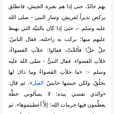
بهم خالدٌ، حتى إذا هم بغبرة الجيش، فانطلق
يركض نذيراً لقريش. وسار النبي - صلى الله
عليه وسلم -، حتى إذا كان بالثنيَّة التي يهبط
عليهم منها؛ بركت به راحلته، فقال الناسُ:
حلْ حلْ! فألحَّتْ، فقالوا: خلأتِ القصواءُ،
خلأتِ القصواء. فقال النبيُّ - صلى الله عليه
وسلم -: «ما خلأتِ القصواءُ وما ذاك لها
بخلُقُ، ولكن حبسها حابسُ
الفيل
». ثم قال:
«والذي نفسي بيده؛ لا يسألوني خطَّة
يعظِّمون فيها حرمات الله؛ إلاَّ أعطيتموها». ثم