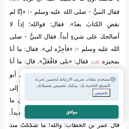
فقال النبيُّ - صلى الله عليه وسلم -: «إنَّا لم
نقضِ الكتابَ بعدُ». فقال: فوالله؛ إذاً لا
أصالحك على شيءٍ أبداً. فقال النبيُّ - صلى
الله عليه وسلم -: «فأجِزْه لي». فقال: ما أنا
بمجيزه
. فقال: «بلى فافْعَلْ». قال: ما أنا
[لك]
بفاعل. قال مكرزٌ:
قد أجَزْناه. فقال أبو
[بلى]
نستخدم ملفات تعريف الارتباط لتحسين تجربة
التصفح الخاصة بك. يمكنك تخصيص تفضيلاتك.
جندل: يا معشر المسلمين! أردُّ إلى
تخصيص
المشركين وقد جئت مسلماً؟! ألا ترون ما
لقيت؟! وكان قد عذِّب في الله عذاباً شديداً.
موافق
قال عمر بن الخطاب: والله؛ ما شككتُ منذ