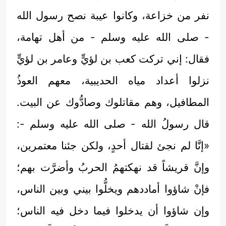
نفر من خزاعة، وكانوا عيبة نصح رسول الله
- صلى الله عليه وسلم - من أهل تهامة،
فقال: إني تركت كعب بن لؤيٍّ وعامر بن لؤيٍّ
نزلوا أعداد مياه الحديبية، معهم العوذُ
المطافيل، وهم مقاتلوك وصادُّوك عن البيت.
قال رسولُ الله - صلى الله عليه وسلم -:
«إنَّا لم نجئ لقتال أحدٍ، ولكن جئنا معتمرين،
وإنَّ قريشاً قد نهكتهمُ الحربُ وأضرَّت بهم؛
فإنْ شاؤوا أماددهم ويخلُّوا بيني وبين الناس،
وإن شاؤوا أن يدخلوا فيما دخل فيه الناس؛