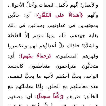
والأنصار؛ أنَّهم بأكمل الصفات وأجلِّ الأحوال،
وأنَّهم
{أشداءُ على الكفَّارِ}
؛ أي: جادِّين
ومجتهدين في عداوتهم، وساعين في ذلك
بغاية جهدهم، فلم يروا منهم إلاَّ الغلظةَ
والشدَّةَ؛ فلذلك ذلَّ أعداؤُهم لهم وانكسروا
وقهرهم المسلمون،
{رحماءُ بينَهم}
؛ أي:
متحابُّون متراحمون متعاطفون كالجسد
الواحد، يحبُّ أحدُهم لأخيه ما يحبُّ لنفسه،
هذه معاملتُهم مع الخلق، وأمَّا معاملتُهم مع
الخالق؛ فتراهم
{رُكَّعاً سجداً}
؛ أي: وصفهم