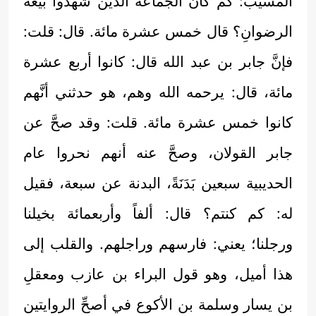
المسيّب: كم كان الجماعة الذين شهدوا بيعةَ
الرضوانِ؟ قال خمس عشرة مائة. قال: قلت:
فإنَّ جابر بن عبد الله قال: كانوا أربع عشرة
مائة، قال: يرحمه الله وهم، هو حدثني أنَّهم
كانوا خمس عشرة مائة. قلت: وقد صحَّ عن
جابر القولان، وصحَّ عنه أنهم نحروا عام
الحديبية سبعين بَدَنَةً، البدنة عن سبعة، فقيل
له: كم كنتم؟ قال: ألفاً وأربعمائة بخيلنا
ورجلنا؛ يعني: فارسهم وراجلهم. والقلب إلى
هذا أميل، وهو قول البراء بن عازب ومعقلِ
بن يسار وسلمة بن الأكوع في أصحِّ الروايتين