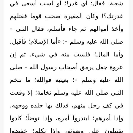
شعبة. فقال: أي غدر!؛ أو لست أسعى في
غدرتك؟! وكان المغيرة صحب قوما فقتلهم
وأخذ أموالهم ثم جاء فأسلم، فقال النبي -
صلى الله عليه وسلم -: «أما الإسلام؛ فأقبل،
وأما المال؛ فلست منه في شيء. ثم إن
عروة جعل يرمق أصحاب رسول الله - صلى
الله عليه وسلم -؛ بعينيه فوالله؛ ما تنخم
النبي صلى الله عليه وسلم نخامة؛ إلا وقعت
في كف رجل منهم، فدلك بها جلده ووجهه،
وإذا أمرهم؛ ابتدروا أمره، وإذا توضأ؛ كادوا
يقتتلون على وضوئه، وإذا تكلم؛ خفضوا