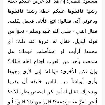
مسعود الثقفي: إنَّ هذا قد عرض عليكم خطةَ
رشدٍ؛ فاقبلوها عليكم خطة رشد؛ فاقبلوها
ودعوني آته. فقالوا: ائتِهِ! فأتاه، فجعل يكلمه،
فقال النبي - صلى الله عليه وسلم - نحوًا من
قوله لبديل، فقال له عروة عند ذلك: أي
محمد! أرأيت لو استأصلت قومك؛ هل
سمعت بأحد من العرب اجتاح أهله قبلك؟
وإن تكن الأخرى؛ فوالله؛ إني لأرى وجوها
وأرى أوباشاً من الناس خليقة أن يفروا
ويدعوك. فقال له أبو بكر: امصص بظر اللات!
أنحن نفرُّ عنه وندعه؟! قال: من ذا؟ قالوا: أبو