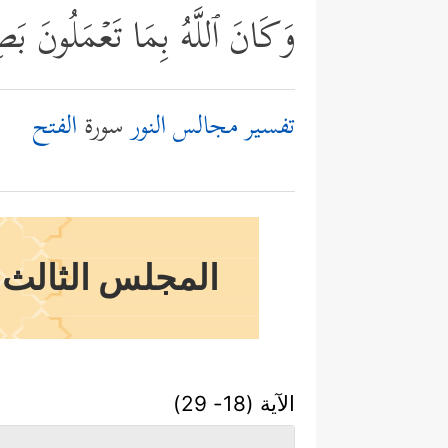
وَكَانَ ٱللَّهُ بِمَا تَعۡمَلُونَ بَ
تفسير مجالس النور
سورة
الفتح
المجلس الثالث وا
الآية (18- 29)