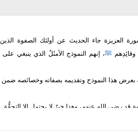
سورة العزيزة جاء الحديث عن أولئك الصفوة الذي
 وقائِدِهم
ﷺ
، إنهم النموذج الأمثَلُ الذي ينبغي على 
صَّة بعرض هذا النموذج وتقديمه بصفاته وخصائصه ضمن ا
فوة قد رضي الله عنهم، وهذا خبرٌ لا يحتمل إلا التحقّ
مَ مَا فِی قُلُوبِهِمۡ فَأَنزَلَ ٱلسَّكِینَةَ عَلَیۡهِمۡ وَأَثَـٰبَهُمۡ فَتۡحࣰا قَرِیبࣰا﴾
.
المغانم، في إشارةٍ إلى دور المال والتنمية الاقتصادية 