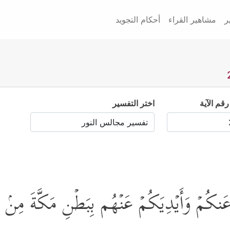
ر
مشاهير القراء
أحكام التجويد
رقم الآية
اختر التفسير
نكُمۡ وَأَیۡدِیَكُمۡ عَنۡهُم بِبَطۡنِ مَكَّةَ مِنۢ بَعۡ