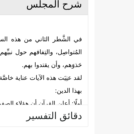
شرح المجلس
في الشَّطر الثاني من هذه ال
المُتواصِل، والتِفافهم حول نبيِّهم
حَذوَهم، وأن يقتدوا بهم.
لقد عنِيَت هذه الآيات عناية خا
بهذا الدين:
أولًا: أعلن القرآن أن هؤلاء الص
دقائق التفسير
عَنِ ٱلۡمُؤۡمِنِینَ إِذۡ یُبَایِعُونَكَ تَحۡتَ ٱلشَّجَرَةِ فَعَلِ
ثانيًا: قرَنَ القرآن بين
الفتح
وبين 