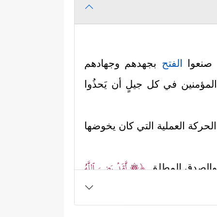
ن صنعوا
الفتح
بجهدهم وجهادهم
المؤمنين في كل جيلٍ أن يَحذُوا
لحركة العملية التي كان يخوضها
﴿۞ لَّقَدۡ رَضِیَ ٱللَّهُ
ُق والصدق المطلق
في تعزيز الفتح؛ ليُضِيف إلى هذا