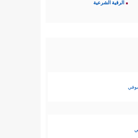
الرقية الشرعية
ْ لَوَلَّوُاْ ٱلۡأَدۡبَـٰرَ ثُمَّ لَا یَجِدُونَ وَلِیࣰّا وَلَا نَصِیرࣰا
 إلى حدِّ الاقتتال لولا أن الله
ُّؤۡمِنُونَ وَنِسَاۤءࣱ مُّؤۡمِنَـٰتࣱ لَّمۡ تَعۡلَمُوهُمۡ أَن
َلِیمًا﴾
.
ذى من المسلمين لاختلاطهم مع
صوفي
ليه القرآن في هذه الآية، وفي
لدين؛ حيث لا يتورَّعون عن قتل
قرآن عدم التمييز سببًا لمنع قتال
ي