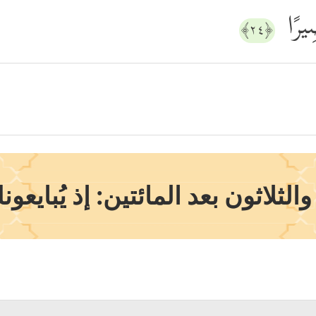
صِیرًا
﴿٢٤﴾
لثلاثون بعد المائتين: إذ يُباي