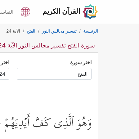
القرآن الكريم
التفاسي
الرئيسية
تفسير مجالس النور
الفتح
الآية 24
سورة الفتح تفسير مجالس النور الآية 24
اختر سورة
اختر 
وَهُوَ ٱلَّذِی كَفَّ أَیۡدِیَهُمۡ عَ