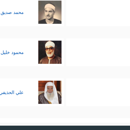
محمد صديق 
محمود خليل 
علي الحذيفي