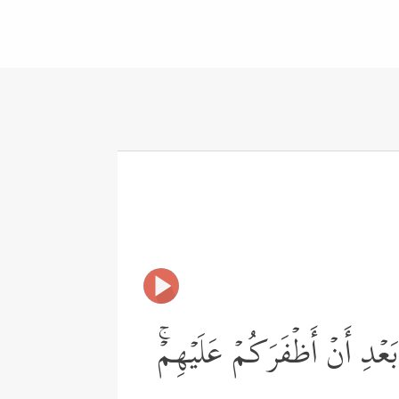
دِ أَنۡ أَظۡفَرَكُمۡ عَلَیۡهِمۡۚ