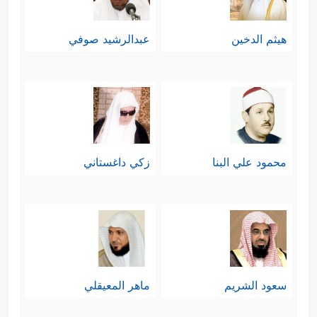
هيثم الدخين
عبدالرشيد صوفي
محمود علي البنا
زكي داغستاني
سعود الشريم
ماهر المعيقلي