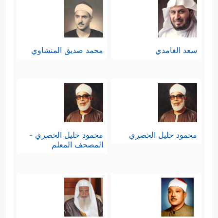
سعد الغامدي
محمد صديق المنشاوي
محمود خليل الحصري
محمود خليل الحصري -
المصحف المعلم