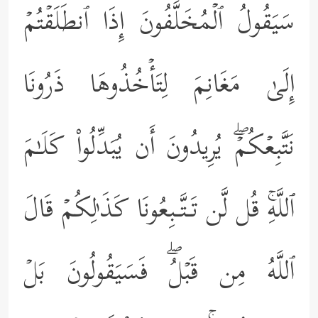
سَیَقُولُ ٱلۡمُخَلَّفُونَ إِذَا ٱنطَلَقۡتُمۡ
إِلَىٰ مَغَانِمَ لِتَأۡخُذُوهَا ذَرُونَا
نَتَّبِعۡكُمۡۖ یُرِیدُونَ أَن یُبَدِّلُواْ كَلَـٰمَ
ٱللَّهِۚ قُل لَّن تَـتَّـبِعُونَا كَذَ ٰ⁠لِكُمۡ قَالَ
ٱللَّهُ مِن قَبۡلُۖ فَسَیَقُولُونَ بَلۡ