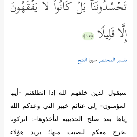
تَحۡسُدُونَنَاۚ بَلۡ كَانُواْ لَا یَفۡقَهُونَ
إِلَّا قَلِیلࣰا
﴿١٥﴾
تفسير المختصر
سورة
الفتح
سيقول الذين خلفهم الله إذا انطلقتم -أيها
المؤمنون- إلى غنائم خيبر التي وعدكم الله
إياها بعد صلح الحديبية لتأخذوها-: اتركونا
نخرج معكم لنصيب منها؛ يريد هؤلاء