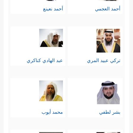
أحمد العجمي
أحمد نعينع
تركي عبيد المري
عبد الهادي كناكري
بشر لطفي
محمد أيوب