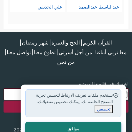
عبدالباسط عبدالصمد
علي الحذيفي
القرآن الكريم
الحج والعمرة
شهر رمضان
معا نربي أبناءنا
من أجل أسرتي
تطوع معنا
تواصل معنا
من نحن
اشترك في قائمتنا البريدية
نستخدم ملفات تعريف الارتباط لتحسين تجربة
التصفح الخاصة بك. يمكنك تخصيص تفضيلاتك.
تخصيص
موافق
جميع الحقوق محفوظة لموقع إسلام أون لاين © 2025