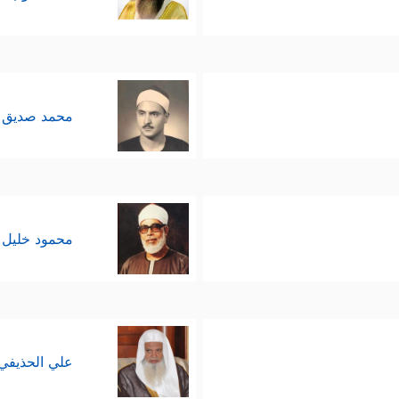
الذي لا تشُوبه شائبةُ الشكِّ والتردُّدِ، ولا يعقُبُه
محمد صديق 
﴿وَجَـٰهَدُواْ بِأَمۡوَ ٰ
له بالمال والنفس عن عقيدةٍ وصدقٍ
لا يُؤخَذ بالأهواء ولا الآراء المجرَّدة، وإنّما يُؤخَ
محمود خليل 
﴿قُلۡ أَتُعَلِّمُو
ى الواقع، وإدراك غاياته وقواعده ومقاصده
وصدق التوجُّه باعتقاد حاجةِ الإنسان إلى التديُّن، لمع
علي الحذيفي