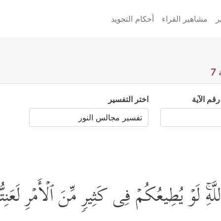
ر
مشاهير القراء
أحكام التجويد
7
رقم الآية
اختر التفسير
َهِۚ لَوۡ یُطِیعُكُمۡ فِی كَثِیرࣲ مِّنَ ٱلۡأَمۡرِ لَعَنِتُّ