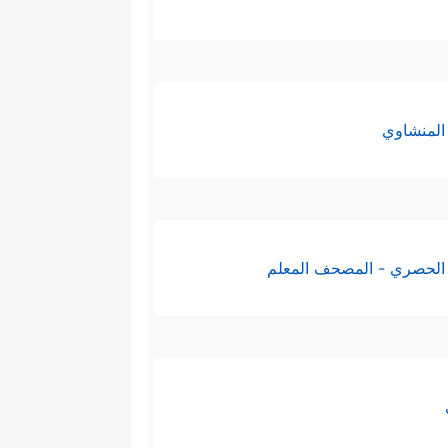
﴿إِنَّمَا ٱلۡمُؤۡمِنُونَ ٱلَّذِینَ
 النكوث والنكوص
المنشاوي
⁠لِهِمۡ وَأَنفُسِهِمۡ فِی سَبِیلِ ٱللَّهِۚ أُوْلَــٰۤىِٕكَ هُمُ
ذ من الوحي، وأمّا الاجتهاد فإنّما
الحصري - المصحف المعلم
نَ ٱللَّهَ بِدِینِكُمۡ وَٱللَّهُ یَعۡلَمُ مَا فِی ٱلسَّمَـٰوَ ٰ⁠تِ
رفة طريق نجاته وسعادته في الدنيا