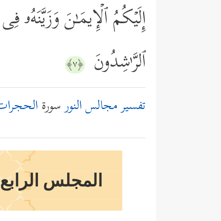
إِلَیۡكُمُ ٱلۡإِیمَـٰنَ وَزَیَّنَهُۥ فِی
ٱلرَّ ٰ⁠شِدُونَ
﴿٧﴾
تفسير مجالس النور
سورة
الحجرات
المجلس الرابع و