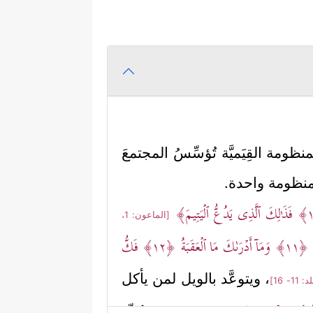
نظومة القِيَميَّة تُؤسِّسُ المجتمعَ
ا منظومة واحدة.
فَذَ ٰ⁠لِكَ ٱلَّذِی یَدُعُّ ٱلۡیَتِیمَ﴾
[الماعون: 1،
َ
﴿١١﴾
وَمَاۤ أَدۡرَىٰكَ مَا ٱلۡعَقَبَةُ
﴿١٢﴾
فَكُّ
، ويتوعَّد بالويل لمن يأكل
 11- 16]
، ويُندِّد