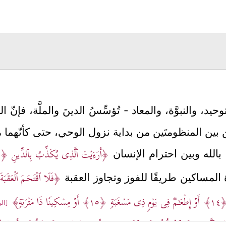
يد، والنبوَّة، والمعاد - تُؤسِّسُ الدينَ والملَّة، فإنّ الم
لمتِين بين المنظومتَين من بداية نزول الوحي، حتى كأنّهم
﴿أَرَءَیۡتَ ٱلَّذِی یُكَذِّبُ بِٱلدِّینِ
﴿١﴾
ن بالله وبين احترام الإنسان
﴿فَلَا ٱقۡتَحَمَ ٱلۡعَقَبَة
المساكين طريقًا للفوز وتجاوز العقبة
﴿١
أَوۡ إِطۡعَـٰمࣱ فِی یَوۡمࣲ ذِی مَسۡغَبَةࣲ
﴿١٥﴾
أَوۡ مِسۡكِینࣰا ذَا مَتۡرَبَةࣲ﴾
[البلد: