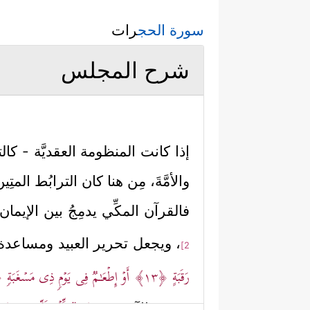
سورة الحج
رات
شرح المجلس
إذا كانت المنظومة العقديَّة - كالتوح
والأمَّةَ، مِن هنا كان الترابُط ا
فالقرآن المكِّي يدمِجُ بين الإيما
، ويجعل تحرير العبيد ومساعدة 
2]
رَقَبَةٍ
﴿١٣﴾
أَوۡ إِطۡعَـٰمࣱ فِی یَوۡمࣲ ذِی مَسۡغَبَةࣲ
٤﴾
حقوق الآخرين