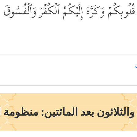
 قُلُوبِكُمۡ وَكَرَّهَ إِلَیۡكُمُ ٱلۡكُفۡرَ وَٱلۡفُسُوقَ وَٱ
الثلاثون بعد المائتين: منظومة ا