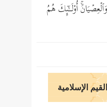
لۡعِصۡیَانَۚ أُوْلَــٰۤىِٕكَ هُمُ
لقيم الإسلامية