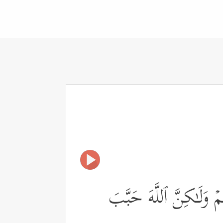
مۡ وَلَـٰكِنَّ ٱللَّهَ حَبَّبَ