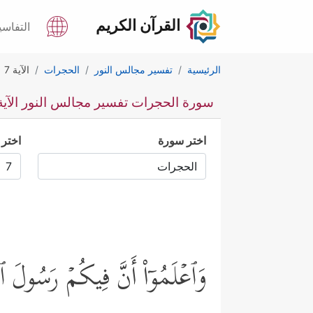
القرآن الكريم
التفاسي
الرئيسية
تفسير مجالس النور
الحجرات
الآية 7
سورة الحجرات تفسير مجالس النور الآية 
اختر سورة
اختر 
وَٱعۡلَمُوۤاْ أَنَّ فِیكُمۡ رَسُولَ ٱللّ