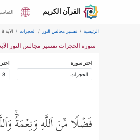
القرآن الكريم
التفاسي
الرئيسية
تفسير مجالس النور
الحجرات
الآية 8
سورة الحجرات تفسير مجالس النور الآية 
اختر سورة
اختر 
فَضۡلࣰا مِّنَ ٱللَّهِ وَنِعۡمَةࣰۚ وَٱ