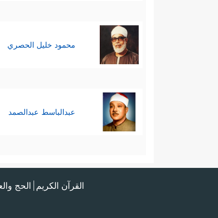
ٱلصَّـٰدِقُونَ﴾
.
ثامن عشر: ضبط مصدر التلقي؛ فالدين 
محمود خليل الحصري
هو طريقٌ لفهم الوحي وتنزيله عل
وَمَا فِی ٱلۡأَرۡضِۚ وَٱللَّهُ بِكُلِّ شَیۡءٍ عَلِیمࣱ﴾
.
تاسع عشر:
الإخلاص
في النيَّة 
عبدالباسط عبدالصمد
﴿یَمُنُّونَ عَلَیۡكَ أَنۡ أَسۡلَمُواْۖ قُل لَّ
والآخرة
ٱلَّذِینَ ءَامَنُواْ لَا تُبۡطِلُواْ صَدَقَـٰتِكُم بِٱلۡمَنِّ وَٱ
عشرون: الشكرُ لله بالاعتراف له
القرآن الكريم
الحج وال