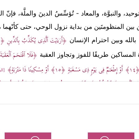
يد، والنبوَّة، والمعاد - تُؤسِّسُ الدينَ والملَّة، فإنّ الم
لمتِين بين المنظومتَين من بداية نزول الوحي، حتى كأنّهم
﴿أَرَءَیۡتَ ٱلَّذِی یُكَذِّبُ بِٱلدِّینِ
﴿١﴾
ن بالله وبين احترام الإنسان
﴿فَلَا ٱقۡتَحَمَ ٱلۡعَقَبَة
المساكين طريقًا للفوز وتجاوز العقبة
﴿١
أَوۡ إِطۡعَـٰمࣱ فِی یَوۡمࣲ ذِی مَسۡغَبَةࣲ
﴿١٥﴾
أَوۡ مِسۡكِینࣰا ذَا مَتۡرَبَةࣲ﴾
[البلد:
ٱلَّذِینَ إِذَا ٱكۡتَالُواْ عَلَى ٱلنَّاسِ یَسۡتَوۡفُونَ
﴿٢﴾
وَإِذَا كَالُوهُمۡ أَو وَّز
َتۡ
﴿٨﴾
بِأَیِّ ذَنۢبࣲ قُتِلَتۡ﴾
، ويُنبِّه إلى مُراعاة 
[التكوير: 8، 9]
ٌ، وهذا كلُّه في القرآن المكِّي، وبذلك تسقُط نظريةُ
لُّ أهميَّة وضرورة عن بناء الإيمان، وهل يحمِلُ الإيمانَ إل