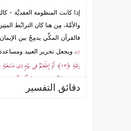
إذا كانت المنظومة العقديَّة - كالتوح
والأمَّةَ، مِن هنا كان الترابُط ا
فالقرآن المكِّي يدمِجُ بين الإيما
، ويجعل تحرير العبيد ومساعدة 
2]
رَقَبَةٍ
﴿١٣﴾
أَوۡ إِطۡعَـٰمࣱ فِی یَوۡمࣲ ذِی مَسۡغَبَةࣲ
٤﴾
﴿وَیۡلࣱ لِّلۡمُطَفِّفِینَ
﴿١﴾
حقوق الآخرين
دقائق التفسير
﴿وَإِذَا ٱلۡمَوۡءُۥدَةُ سُىِٕل
باضطهاد الأُنثَى
ٱلۡأَعۡمَىٰ﴾
، وغير ذلك كثير
[عبس: 1، 2]
العقيدة حَصرًا، فبناء الإنسان لا يقِ