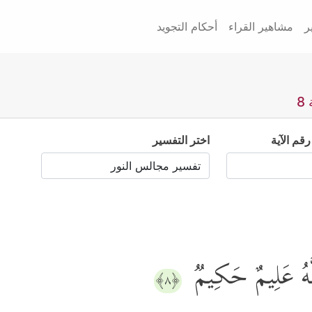
ر
مشاهير القراء
أحكام التجويد
8
رقم الآية
اختر التفسير
للَّهُ عَلِیمٌ حَكِیمࣱ
﴿٨﴾