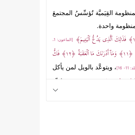
نظومة القِيَميَّة تُؤسِّسُ المجتمعَ
ا منظومة واحدة.
فَذَ ٰ⁠لِكَ ٱلَّذِی یَدُعُّ ٱلۡیَتِیمَ﴾
[الماعون: 1،
َ
﴿١١﴾
وَمَاۤ أَدۡرَىٰكَ مَا ٱلۡعَقَبَةُ
﴿١٢﴾
فَكُّ
، ويتوعَّد بالويل لمن يأكل
 11- 16]
َنُوهُمۡ یُخۡسِرُونَ﴾
، ويُندِّد
[المطففين: 1- 3]
﴿عَبَسَ وَتَوَلَّىٰۤ
﴿١﴾
أَن جَاۤءَهُ
المُعاقِين
 أنّ القرآن المكِّي جاء لتأصيلِ
َّا الإنسان.