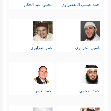
أحمد عيسي المعصراوي
محمود عبد الحكم
ياسين الجزائري
عمر القزابري
أحمد العجمي
أحمد نعينع