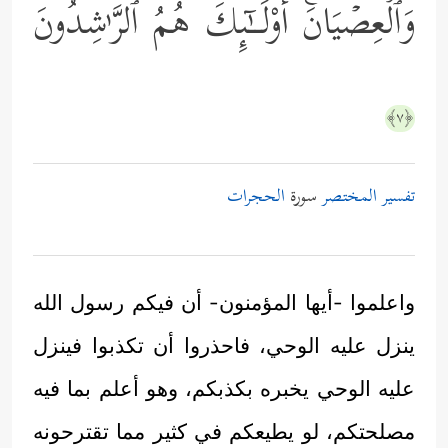
وَٱلۡعِصۡیَانَۚ أُوْلَــٰۤىِٕكَ هُمُ ٱلرَّ ٰ⁠شِدُونَ
﴿٧﴾
تفسير المختصر
سورة
الحجرات
واعلموا -أيها المؤمنون- أن فيكم رسول الله
ينزل عليه الوحي، فاحذروا أن تكذبوا فينزل
عليه الوحي يخبره بكذبكم، وهو أعلم بما فيه
مصلحتكم، لو يطيعكم في كثير مما تقترحونه