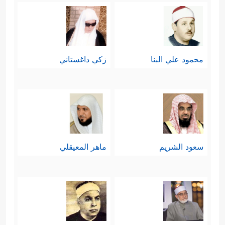
محمود علي البنا
زكي داغستاني
سعود الشريم
ماهر المعيقلي