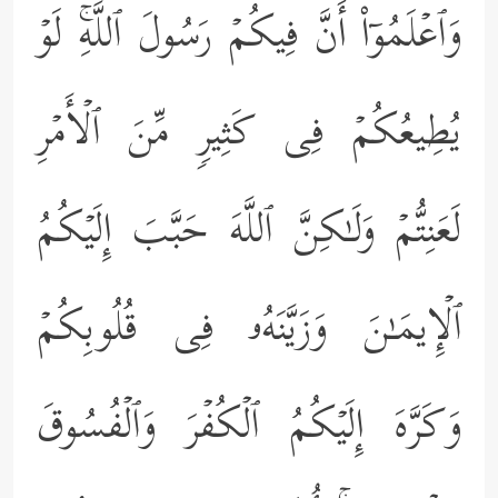
وَٱعۡلَمُوۤاْ أَنَّ فِیكُمۡ رَسُولَ ٱللَّهِۚ لَوۡ
یُطِیعُكُمۡ فِی كَثِیرࣲ مِّنَ ٱلۡأَمۡرِ
لَعَنِتُّمۡ وَلَـٰكِنَّ ٱللَّهَ حَبَّبَ إِلَیۡكُمُ
ٱلۡإِیمَـٰنَ وَزَیَّنَهُۥ فِی قُلُوبِكُمۡ
وَكَرَّهَ إِلَیۡكُمُ ٱلۡكُفۡرَ وَٱلۡفُسُوقَ