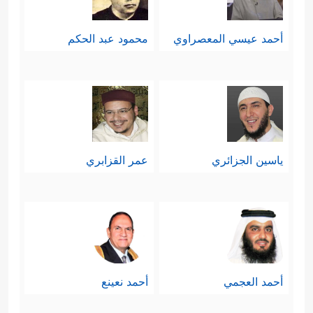
أحمد عيسي المعصراوي
محمود عبد الحكم
ياسين الجزائري
عمر القزابري
أحمد العجمي
أحمد نعينع