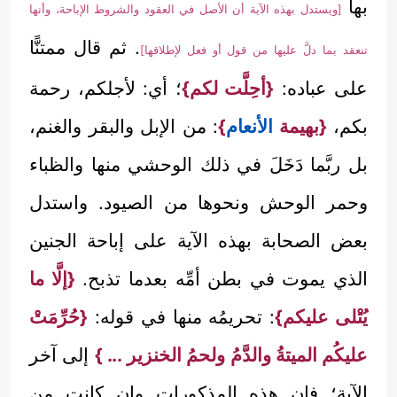
بها
[ويستدل بهذه الآية أن الأصل في العقود والشروط الإباحة، وأنها
. ثم قال ممتنًّا
تنعقد بما دلَّ عليها من قول أو فعل لإطلاقها]
على عباده:
{أحِلَّت لكم}
؛ أي: لأجلكم، رحمة
بكم،
{بهيمة
الأنعام
}
: من الإبل والبقر والغنم،
بل ربَّما دَخَلَ في ذلك الوحشي منها والظباء
وحمر الوحش ونحوها من الصيود. واستدل
بعض الصحابة بهذه الآية على إباحة الجنين
الذي يموت في بطن أمِّه بعدما تذبح.
{إلَّا ما
يُتْلى عليكم}
: تحريمُه منها في قوله:
{حُرِّمَتْ
عليكُم الميتةُ والدَّمُ ولحمُ الخنزير ... }
إلى آخر
الآية؛ فإن هذه المذكورات وإن كانت من