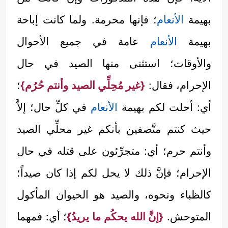
بهيمة
الأنعام
؛ فإنها محرمة. ولما كانت إباحة
بهيمة
الأنعام
عامة في جميع الأحوال
والأوقات؛ استثنى منها الصيد في حال
الإحرام، فقال:
{غير مُحِلِّي الصيد وأنتم حُرُم}
؛
أي: أحلت لكم بهيمة
الأنعام
في كلِّ حال؛ إلاَّ
حيث كنتم متَّصفين بأنكم غير محلِّي الصيد
وأنتم حرم؛ أي: متجرِّئون على قتله في حال
الإحرام؛ فإنَّ ذلك لا يحل لكم إذا كان صيداً؛
كالظباء ونحوه، والصيد هو الحيوان المأكول
المتوحش.
{إنَّ الله يحكُم ما يريدُ}
؛ أي: فمهما