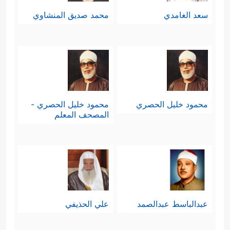
سعد الغامدي
محمد صديق المنشاوي
محمود خليل الحصري
محمود خليل الحصري -
المصحف المعلم
عبدالباسط عبدالصمد
علي الحذيفي