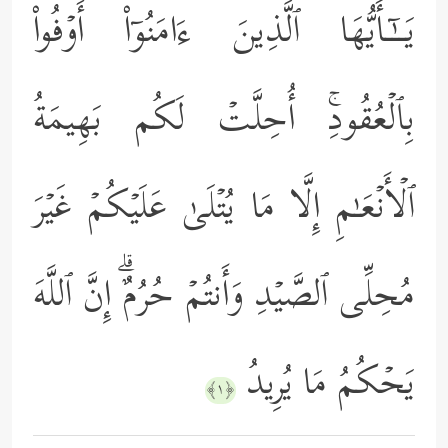
یَــٰۤـأَیُّهَا ٱلَّذِینَ ءَامَنُوۤاْ أَوۡفُواْ
بِٱلۡعُقُودِۚ أُحِلَّتۡ لَكُم بَهِیمَةُ
ٱلۡأَنۡعَـٰمِ إِلَّا مَا یُتۡلَىٰ عَلَیۡكُمۡ غَیۡرَ
مُحِلِّی ٱلصَّیۡدِ وَأَنتُمۡ حُرُمٌۗ إِنَّ ٱللَّهَ
یَحۡكُمُ مَا یُرِیدُ
﴿١﴾