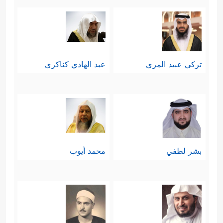
تركي عبيد المري
عبد الهادي كناكري
بشر لطفي
محمد أيوب