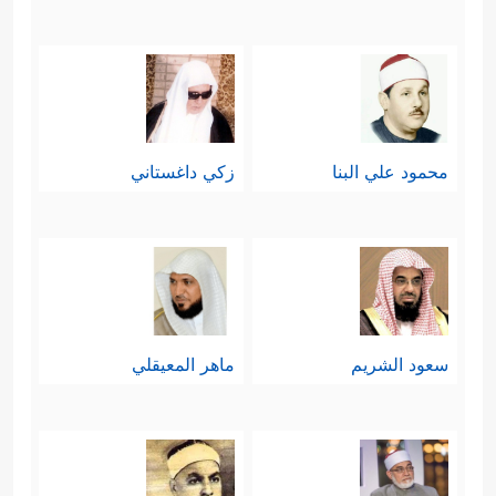
محمود علي البنا
زكي داغستاني
سعود الشريم
ماهر المعيقلي