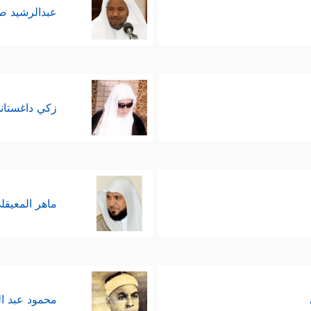
عبدالرشيد 
زكي داغستان
ماهر المعيقل
محمود عبد ا