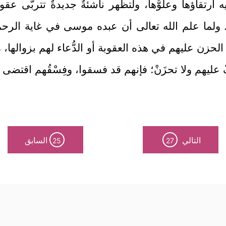
يه ارتقاؤها وعلوُّها، ولتظهر ناشئةٌ جديدةٌ تتربَّى 
عادة. ولما علم الله تعالى أن عبده موسى في غاية الرح
ى الحزن عليهم في هذه العقوبة أو الدُّعاء لهم بزوالها، م
ْ عليهم ولا تحزَنْ؛ فإنهم قد فسقوا، وفِسْقُهم اقتضى وقو
التالي
السابق
25
27