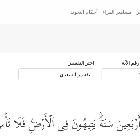
ر
مشاهير القراء
أحكام التجويد
رقم الآية
اختر التفسير
ۡۛ أَرۡبَعِینَ سَنَةࣰۛ یَتِیهُونَ فِی ٱلۡأَرۡضِۚ فَلَا تَأ