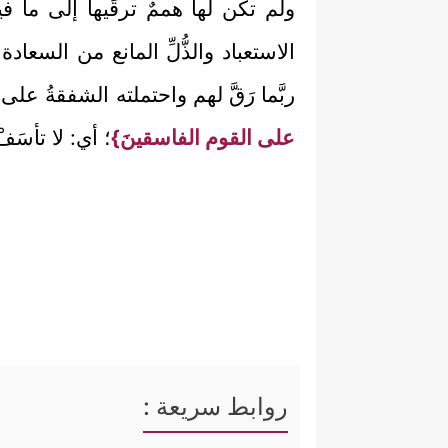
ولم تكن لها هممٌ ترقِّيها إلى ما ف
الاستعباد والذُّلِّ المانع من الس
ربَّما رَقَّ لهم واحتملته الشفقةُ عل
على القوم الفاسقينَ}
؛ أي: لا تأسَف
روابط سريعة :