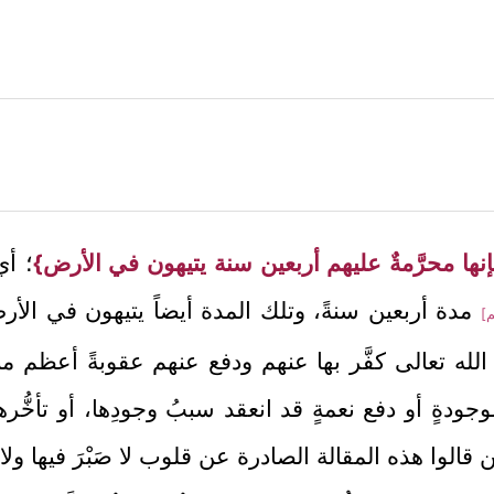
نها محرَّمةٌ عليهم أربعين سنة يتيهون في الأرض}
؛ أي
مدة أربعين سنةً، وتلك المدة أيضاً يتيهون في الأر
م]
ل الله تعالى كفَّر بها عنهم ودفع عنهم عقوبةً أعظم 
ودةٍ أو دفع نعمةٍ قد انعقد سببُ وجودِها، أو تأخّ
الوا هذه المقالة الصادرة عن قلوب لا صَبْرَ فيها ولا ثب