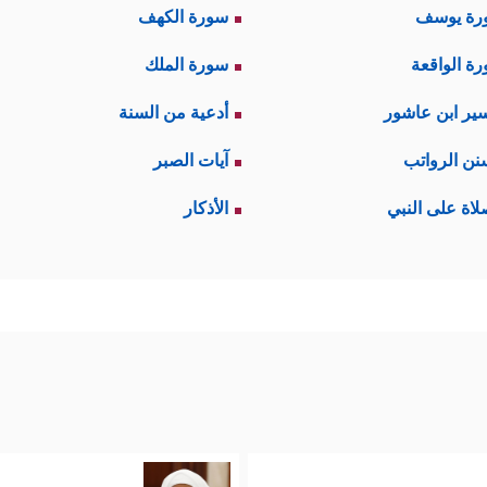
رة يوسف
سورة الكهف
ة الواقعة
سورة الملك
ير ابن عاشور
أدعية من السنة
نن الرواتب
آيات الصبر
لاة على النبي
الأذكار