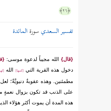
﴿٢٦﴾
تفسير السعدي
سورة
المائدة
{قال}
الله مجيباً لدعوة موسى:
{فإ
دخول هذه القرية التي
الله
[كتبها]
[له
مطمئنين. وهذه عقوبةٌ دنيويَّةٌ؛ لع
على الذنب قد تكون بزوال نعمةٍ موج
هذه المدة أن يموت أكثر هؤلاء الذين ق