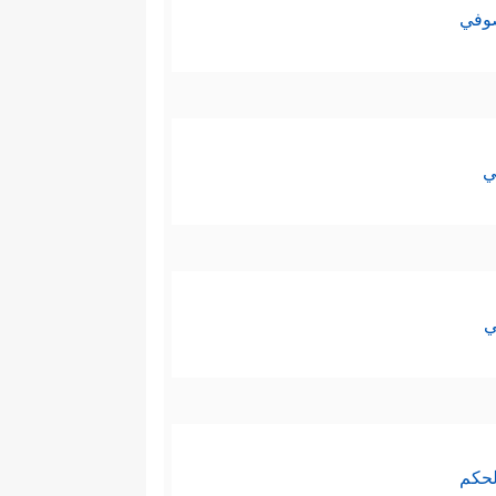
صوفي
ي
ي
لحكم