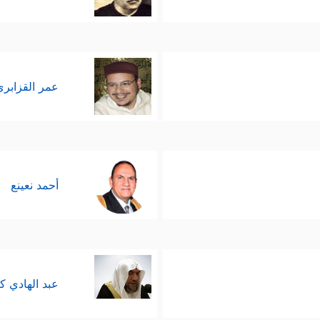
عمر القزابري
أحمد نعينع
عبد الهادي ك