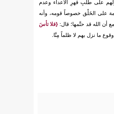
عقولهم على طلبِ قهرِ الأعداء وعدم
مة على الخَلْق خصوصاً قومه، وأنه
ع أن الله قد حتَّمها؛ قال:
{فلا تأسَ
ع ما نزل بهم لا ظلماً مِنَّا.