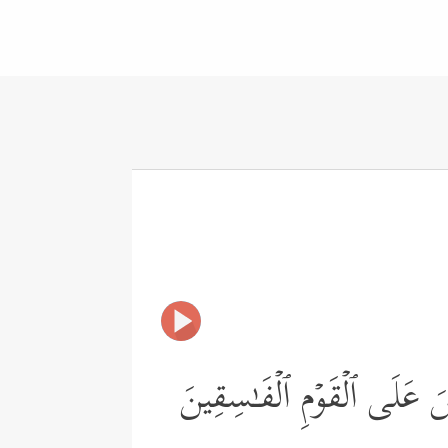
ۡسَ عَلَى ٱلۡقَوۡمِ ٱلۡفَـٰسِقِینَ