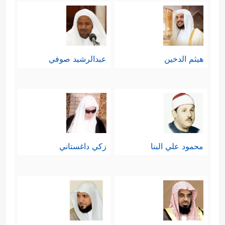
هيثم الدخين
عبدالرشيد صوفي
محمود علي البنا
زكي داغستاني