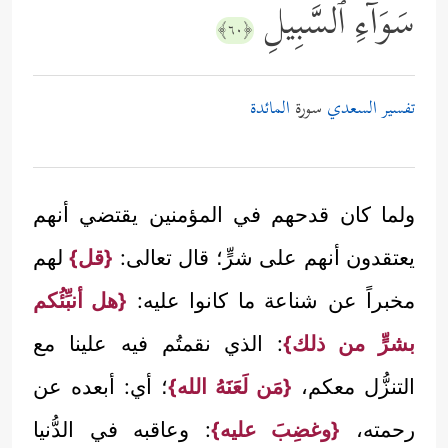
سَوَاۤءِ ٱلسَّبِیلِ
﴿٦٠﴾
تفسير السعدي
سورة
المائدة
ولما كان قدحهم في المؤمنين يقتضي أنهم
يعتقدون أنهم على شرٍّ؛ قال تعالى:
{قل}
لهم
مخبراً عن شناعة ما كانوا عليه:
{هل أنبِّئُكم
بشرٍّ من ذلك}
: الذي نقمتُم فيه علينا مع
التنزُّل معكم،
{مَن لَعَنَهُ الله}
؛ أي: أبعده عن
رحمته،
{وغضِبَ عليه}
: وعاقبه في الدُّنيا