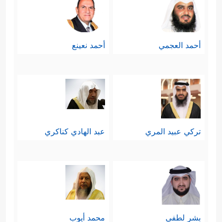
أحمد العجمي
أحمد نعينع
تركي عبيد المري
عبد الهادي كناكري
بشر لطفي
محمد أيوب