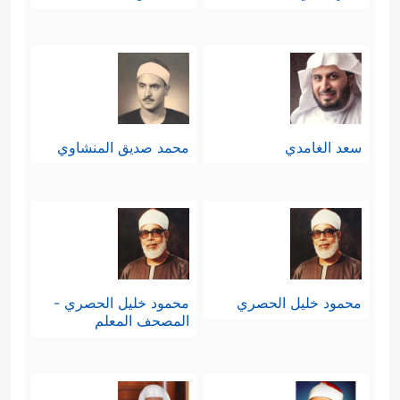
سعد الغامدي
محمد صديق المنشاوي
محمود خليل الحصري
محمود خليل الحصري -
المصحف المعلم