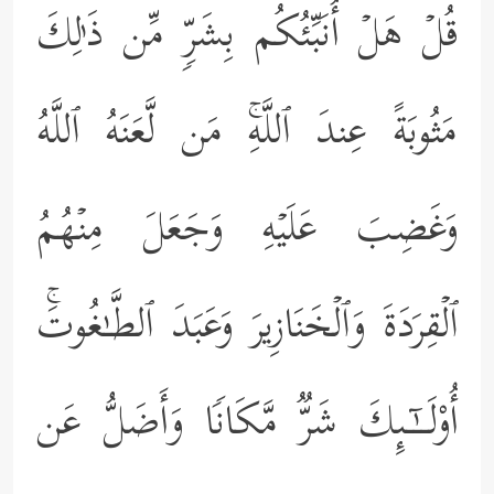
قُلۡ هَلۡ أُنَبِّئُكُم بِشَرࣲّ مِّن ذَ ٰ⁠لِكَ
مَثُوبَةً عِندَ ٱللَّهِۚ مَن لَّعَنَهُ ٱللَّهُ
وَغَضِبَ عَلَیۡهِ وَجَعَلَ مِنۡهُمُ
ٱلۡقِرَدَةَ وَٱلۡخَنَازِیرَ وَعَبَدَ ٱلطَّـٰغُوتَۚ
أُوْلَــٰۤـىِٕكَ شَرࣱّ مَّكَانࣰا وَأَضَلُّ عَن