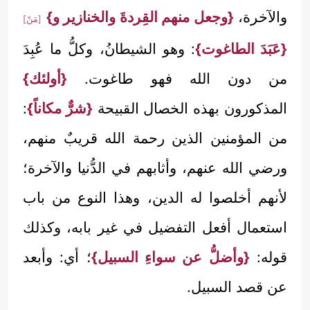
والآخرة،
{وجعل منهم القِردةَ والخنازير و}
[مَنْ]
{عَبَدَ الطاغوت}
: وهو الشيطانُ، وكلُّ ما عُبِدَ
من دون الله فهو طاغوت.
{أولئك}
المذكورون بهذه الخصال القبيحة
{شرٌّ مكاناً}
:
من المؤمنين الذين رحمة الله قريبٌ منهم،
ورضي الله عنهم، وأثابهم في الدُّنيا والآخرة؛
لأنهم أخلصوا له الدين، وهذا النوع من باب
استعمال أفعل التفضيل في غير بابه، وكذلك
قوله:
{وأضلُّ عن سواءِ السبيل}
؛ أي: وأبعد
عن قصد السبيل.