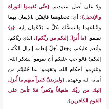
ولا على أصل اعتمدتم.
{حتَّى تُقيموا التوراة
والإنجيل}
؛ أي: تجعلوهما قائِمَيْن بالإيمان بهما
واتِّباعهما والتمسُّك بكلِّ ما يَدْعُوان إليه،
{و}
تقيموا
{ما أُنزِلَ إليكم من ربِّكم}
، الذي ربَّاكم،
وأنعم عليكم، وجَعَلَ أجَلَّ إنعامِهِ إنزال الكُتُب
إليكم؛ فالواجب عليكم أن تقوموا بشكر الله،
وتلتزِموا أحكام الله، وتقوموا بما حُمِّلِتُم من
أمانة الله وعهده،
{وليزيدنَّ كثيراً منهم ما أُنزل
إليك من ربِّك طغياناً وكفراً فلا تأسَ على
القوم الكافرين}
.