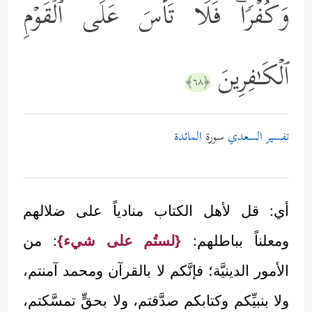
وَكُفۡرࣰاۖ فَلَا تَأۡسَ عَلَى ٱلۡقَوۡمِ
ٱلۡكَـٰفِرِینَ
﴿٦٨﴾
تفسير السعدي
سورة
المائدة
أي: قل لأهل الكتاب منادياً على ضلالهم
ومعلناً بباطلهم:
{لستُم على شيء}
: من
الأمور الدينيَّة؛ فإنَّكم لا بالقرآن ومحمد آمنتم،
ولا بنبيِّكم وكتابكم صدَّقتم، ولا بحقٍّ تمسَّكتم،