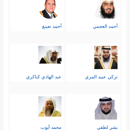
أحمد العجمي
أحمد نعينع
تركي عبيد المري
عبد الهادي كناكري
بشر لطفي
محمد أيوب