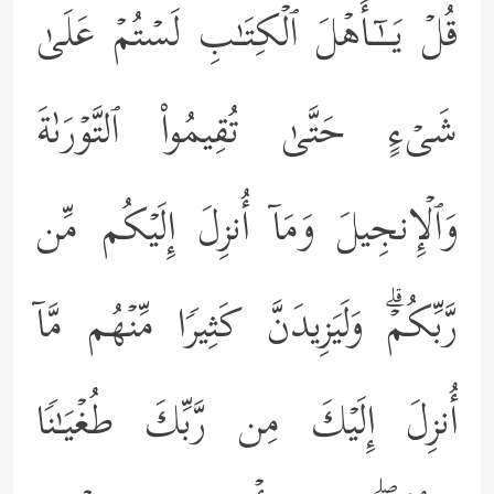
قُلۡ یَــٰۤـأَهۡلَ ٱلۡكِتَـٰبِ لَسۡتُمۡ عَلَىٰ
شَیۡءٍ حَتَّىٰ تُقِیمُواْ ٱلتَّوۡرَىٰةَ
وَٱلۡإِنجِیلَ وَمَاۤ أُنزِلَ إِلَیۡكُم مِّن
رَّبِّكُمۡۗ وَلَیَزِیدَنَّ كَثِیرࣰا مِّنۡهُم مَّاۤ
أُنزِلَ إِلَیۡكَ مِن رَّبِّكَ طُغۡیَـٰنࣰا