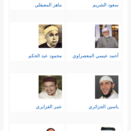
سعود الشريم
ماهر المعيقلي
أحمد عيسي المعصراوي
محمود عبد الحكم
ياسين الجزائري
عمر القزابري