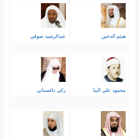
هيثم الدخين
عبدالرشيد صوفي
محمود علي البنا
زكي داغستاني