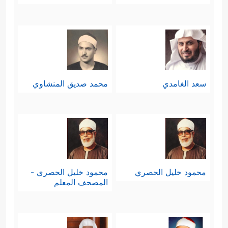
سعد الغامدي
محمد صديق المنشاوي
محمود خليل الحصري
محمود خليل الحصري -
المصحف المعلم