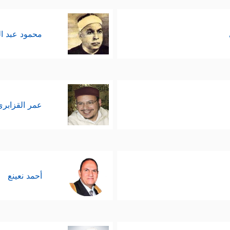
محمود عبد ا
عمر القزابري
أحمد نعينع