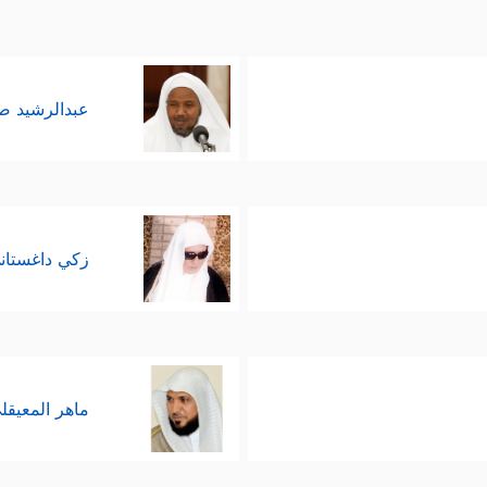
عبدالرشيد 
زكي داغستان
ماهر المعيقل