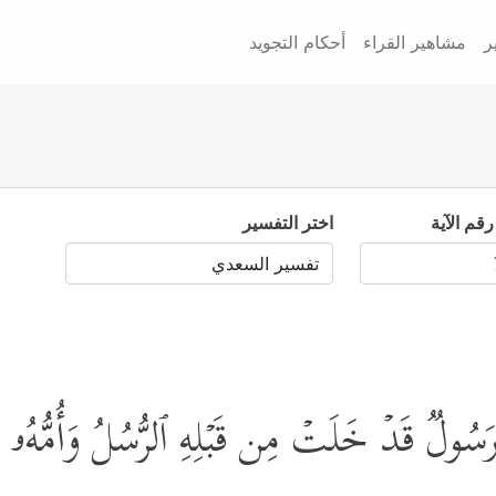
ر
مشاهير القراء
أحكام التجويد
رقم الآية
اختر التفسير
 رَسُولࣱ قَدۡ خَلَتۡ مِن قَبۡلِهِ ٱلرُّسُلُ وَأُمُّهُۥ 