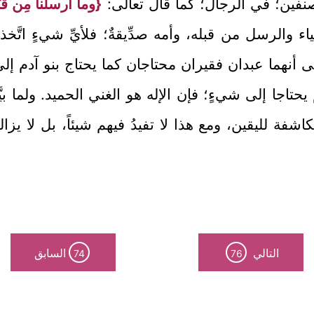
لصنفين؛ في الرجال؛ كما قال تعالى:
{وما أرسلنا مِن قَبْل
الرسل من قبله، وأمه صدِّيقةٌ؛ فلأيِّ شيءٍ اتَّخذهم
ى أنهما عبدان فقيران محتاجان كما يحتاج بنو آدم إلى
يحتاجا إلى شيءٍ؛ فإن الإله هو الغني الحميد. ولما بي
اشفة لليقين، ومع هذا لا تفيدُ فيهم شيئاً، بل لا يزا
التالي
السابق
74
76