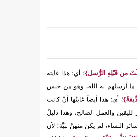
ْ من قَبْلِهِ الرُّسل}
؛ أي: هذا غايته
لا ما أرسلهم به الله، وهو من جنس
يقةٌ}
؛ أي: هذا أيضاً غايتُها أنْ كانت
ر لليقين والعمل الصالح، وهذا دليلٌ
ئر النساء، لم يكن منهنَّ نبيَّة؛ لأن