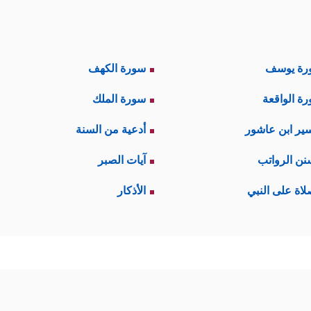
رة يوسف
سورة الكهف
ة الواقعة
سورة الملك
ير ابن عاشور
أدعية من السنة
نن الرواتب
آيات الصبر
لاة على النبي
الأذكار