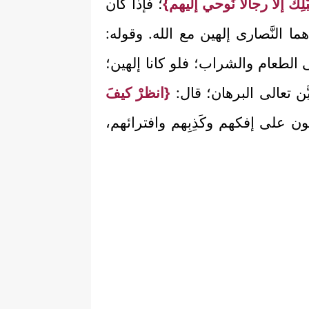
ِكَ إلاَّ رجالاً نُوحي إليهم}
؛ فإذا كان
ا النَّصارى إلهين مع الله. وقوله:
 الطعام والشراب؛ فلو كانا إلهين؛
َّن تعالى البرهان؛ قال:
{انظرْ كيفَ
لون على إفكهم وكَذِبِهم وافترائهم،