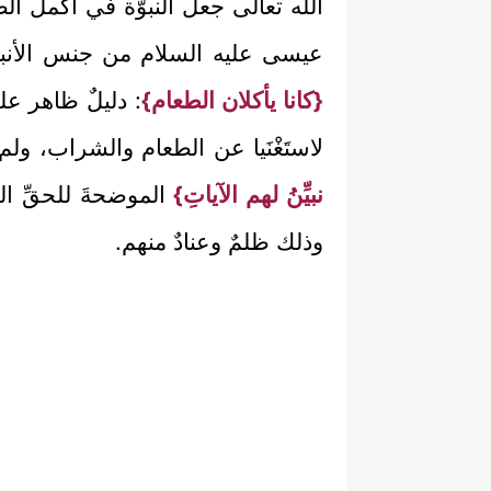
الله تعالى جعل النبوَّة في أكمل ا
عيسى عليه السلام من جنس الأنبياء و
{كانا يأكلان الطعام}
: دليلٌ ظاهر عل
لاستَغْنَيا عن الطعام والشراب، ولم 
نبيِّنُ لهم الآياتِ}
الموضحةَ للحقِّ الك
وذلك ظلمٌ وعنادٌ منهم.