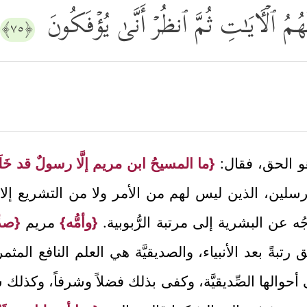
ُمُ ٱلۡـَٔایَـٰتِ ثُمَّ ٱنظُرۡ أَنَّىٰ یُؤۡفَكُونَ
﴿٧٥﴾
 هو الحق، فقال:
{ما المسيحُ ابن مريم إلَّا رسولٌ قد خَلَت
لمرسلين، الذين ليس لهم من الأمر ولا من التشريع إ
ُه عن البشرية إلى مرتبة الرُّبوبية.
{وأمُّه}
مريم
{صدِّ
 رتبةً بعد الأنبياء، والصديقيَّة هي العلم النافع المثم
 أحوالها الصِّديقيَّة، وكفى بذلك فضلاً وشرفاً، وكذلك سا