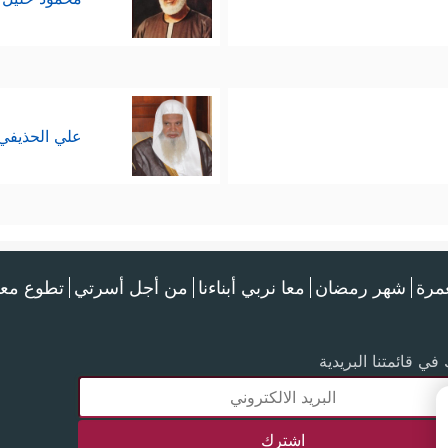
علي الحذيفي
عمرة
شهر رمضان
معا نربي أبناءنا
من أجل أسرتي
تطوع معن
في قائمتنا البريدية