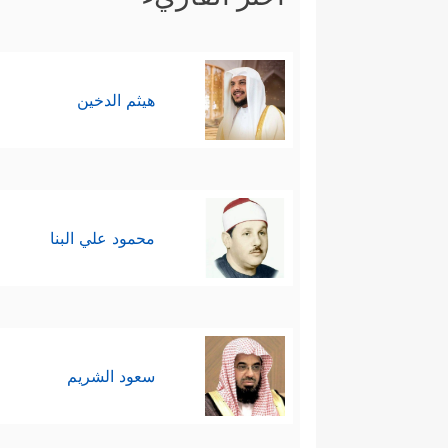
هيثم الدخين
محمود علي البنا
سعود الشريم