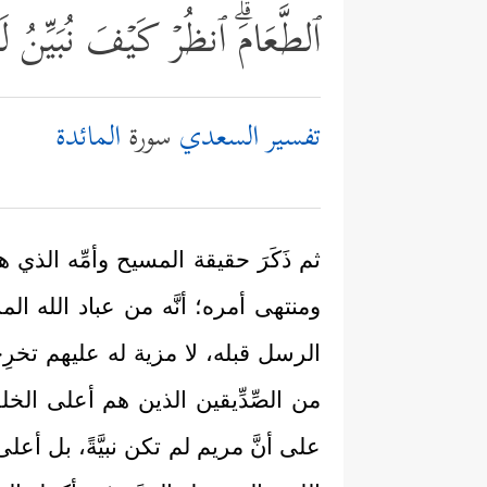
ٱلطَّعَامَۗ ٱنظُرۡ كَیۡفَ نُبَیِّنُ لَه
تفسير السعدي
سورة
المائدة
ثم ذَكَرَ حقيقة المسيح وأمِّه الذي
ومنتهى أمره؛ أنَّه من عباد الله ا
الرسل قبله، لا مزية له عليهم تخرِج
من الصِّدِّيقين الذين هم أعلى الخلق
على أنَّ مريم لم تكن نبيَّةً، بل أعلى