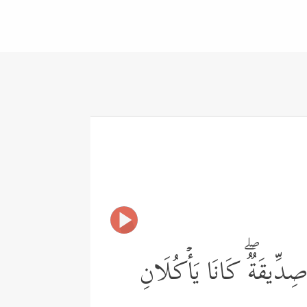
صِدِّیقَةࣱۖ كَانَا یَأۡكُلَانِ