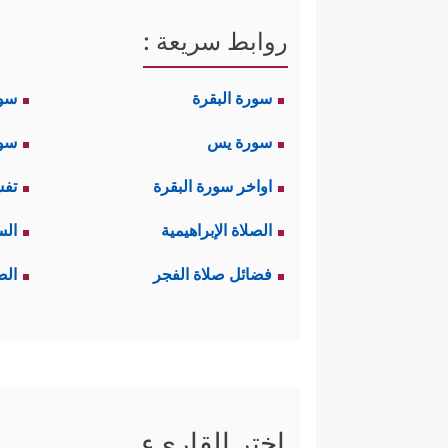
روابط سريعة :
سورة البقرة
سو
سورة يس
سور
اواخر سورة البقرة
تفس
الصلاة الإبراهيمية
الس
فضائل صلاة الفجر
الص
اختر القاريء