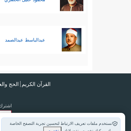
عبدالباسط عبدالصمد
القرآن الكريم
الحج وال
اشترك 
نستخدم ملفات تعريف الارتباط لتحسين تجربة التصفح الخاصة
بك. يمكنك تخصيص تفضيلاتك.
تخصيص