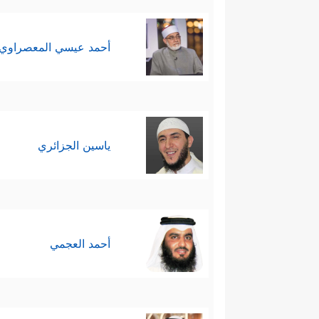
أحمد عيسي المعصراوي
ياسين الجزائري
أحمد العجمي