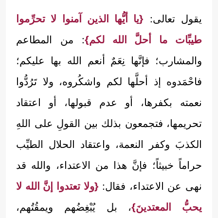
يقول تعالى:
{يا أيُّها الذين آمنوا لا تحرِّموا
طيبِّات ما أحلَّ الله لكم}
: من المطاعم
والمشارب؛ فإنَّها نِعَمٌ أنعم الله بها عليكم؛
فاحْمَدوه إذ أحلَّها لكم واشكُروه، ولا تَرُدُّوا
نعمته بكفرها، أو عدم قبولها، أو اعتقاد
تحريمها، فتجمعون بذلك بين القولِ على اللهِ
الكذبَ وكفر النعمة، واعتقاد الحلال الطيِّب
حراماً خبيثاً؛ فإنَّ هذا من الاعتداء، والله قد
نهى عن الاعتداء، فقال:
{ولا تعتدوا إنَّ الله لا
يحبُّ المعتدينَ}
، بل يُبْغِضُهم ويمقُتُهم،