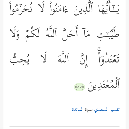
یَــٰۤـأَیُّهَا ٱلَّذِینَ ءَامَنُواْ لَا تُحَرِّمُواْ
طَیِّبَـٰتِ مَاۤ أَحَلَّ ٱللَّهُ لَكُمۡ وَلَا
تَعۡتَدُوۤاْۚ إِنَّ ٱللَّهَ لَا یُحِبُّ
ٱلۡمُعۡتَدِینَ
﴿٨٧﴾
تفسير السعدي
سورة
المائدة