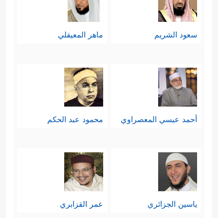
سعود الشريم
ماهر المعيقلي
أحمد عيسي المعصراوي
محمود عبد الحكم
ياسين الجزائري
عمر القزابري