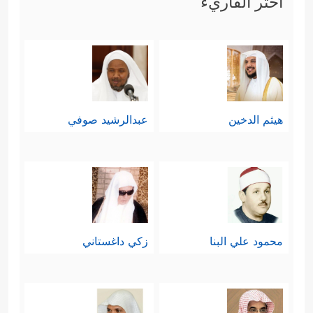
اختر القاريء
هيثم الدخين
عبدالرشيد صوفي
محمود علي البنا
زكي داغستاني