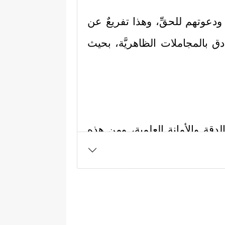
ودعوتهم للحقِّ، وهذا تفريعٌ عن
ق بالمجاملات الظاهريَّة، بحيث
دقة والأمانة العلمية، ومن هذه
ربةٍ، وفيها جانب من الطمع؛ لأنها
هم بأنهم شعب الله المختار، وأن
﴿بَلۡ یَدَاهُ مَبۡسُوطَتَانِ یُنفِقُ كَیۡفَ
بقوله: