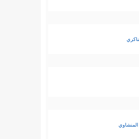
َٱلَّذِینَ هَادُواْ وَٱلصَّـٰبِـُٔونَ وَٱلنَّصَـٰرَىٰ مَنۡ ءَامَنَ
ناكري
ٱلۡإِنجِیلَ وَمَاۤ أُنزِلَ إِلَیۡكُم مِّن رَّبِّكُمۡۗ﴾
وفي
وهو القرآن، والآية تأكيدٌ لوحدة
لهم أنهم باتِّباعهم القرآن لن
المنشاوي
َبِّهِمۡ لَأَكَلُواْ مِن فَوۡقِهِمۡ وَمِن تَحۡتِ أَرۡجُلِهِمۚ﴾
،