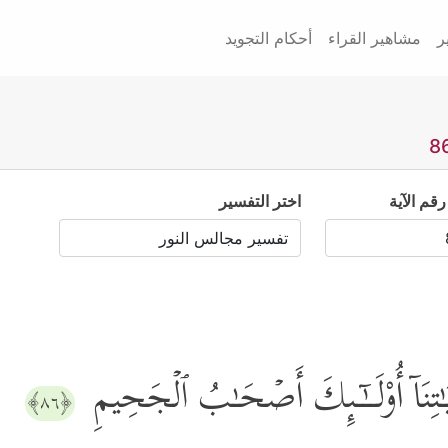
ر
مشاهير القراء
أحكام التجويد
رقم الآية
اختر التفسير
یَـٰتِنَاۤ أُوْلَــٰۤـىِٕكَ أَصۡحَـٰبُ ٱلۡجَحِیمِ
﴿٨٦﴾