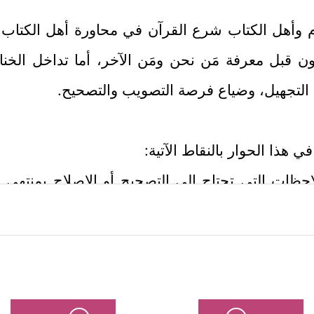
سلام وأهل الكتاب شرع القرآن في محاورة أهل الكتاب 
كون قبل معرفة مَن نحن ومَن الآخر، أما تداخل الخناد
 التجهيل، وضياع فرصة التصويب والتصحيح.
هذا الحوار بالنقاط الآتية:
احظات التي تحتاج إلى التصحيح أو الإصلاح بمنتهى ال
ةٌ عن البُخل، وهي عبارةٌ وقِحَة تعبِّر عن نفسيَّةٍ مضط
 يستجيب لطلباتهم وتطلعاتهم المفتوحة، وفق تصوُّرات
، وقد ردَّ الله عليهم هذه التصورات وما نتَجَ عنها 