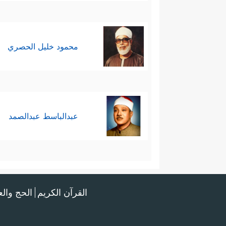
﴿أَفَلَا یَتُوبُونَ إِلَى ٱللَّهِ وَیَسۡتَغۡفِرُونَهُۥۚ وَٱللَّهُ غ
محمود خليل الحصري
سابعًا: ترهيبهم بالعقوبة الإلهيّ
إِنَّهُۥ مَن یُشۡرِكۡ بِٱللَّهِ فَقَدۡ حَرَّمَ ٱللَّهُ عَلَیۡهِ ٱلۡجَن
خَـٰلِدُونَ﴾
.
عبدالباسط عبدالصمد
ثامنًا: إبراز النموذج الأفضل للتأسِ
تَرَىٰۤ أَعۡیُنَهُمۡ تَفِیضُ مِنَ ٱلدَّمۡعِ مِمَّا عَرَفُواْ مِن
القرآن الكريم
الحج وال
تاسعًا: تشجيعهم على النظر الهادئ