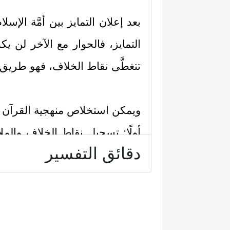
بعد إعلان التمايز بين أمَّة الإ
التمايز، فالحوار مع الآخر لن ي
تتغطَّى نقاط الخلاف، فهو طريق
ويمكن استخلاص منهجية القرآن في 
أولًا: تسجيل نقاط الخلاف والمل
دقائق التفسير
النقاط:
﴿یَدُ ٱللَّهِ مَغۡلُولَةٌۚ﴾
أ- قول اليهود:
كناي
تُوحِي بسخطهم على الله، لأنه لا
الله سخَّر الخلق جميعهم لخدمتهم