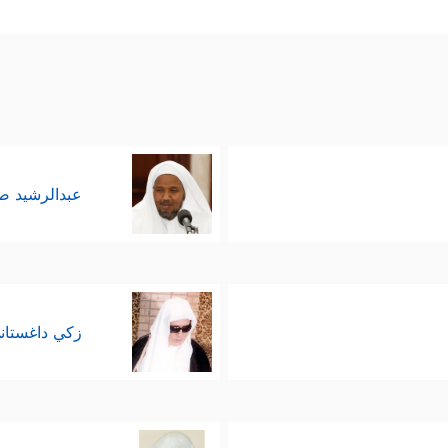
رَكُواْۖ﴾
﴿إِنَّ ٱللَّهَ هُوَ ٱلۡمَسِیحُ ٱبۡنُ مَرۡیَمَۖ﴾
﴿إِنَّ ٱللَّهَ 
ولهم:
، وبقولهم:
﴿مَّا ٱلۡمَسِیحُ ٱبۡنُ مَرۡیَمَ إِلَّا رَسُولࣱ قَدۡ خَلَتۡ مِن قَبۡلِهِ ٱلرُّسُلُ وَأُمُّهُۥ صِدِّیقَة
.
عبدالرشيد 
ويمكن تلخيصها كالآتي:
﴿وَحَسِبُوۤاْ أَلَّا تَكُونَ فِتۡنَةࣱ فَعَمُواْ وَصَمُّواْ ثُمَّ تَابَ ٱللَّهُ عَلَیۡهِمۡ ثُمَّ عَمُو
ر، وأنهم مهما فعلوا فلن يؤدي ذلك إلى الفتنة والشر، 
زكي داغستان
 ولا يعذّب أولادَه!
﴿لَوۡلَا یَنۡهَىٰهُمُ ٱلرَّب
معيَّة، وخاصة من أهل العلم والصلاح