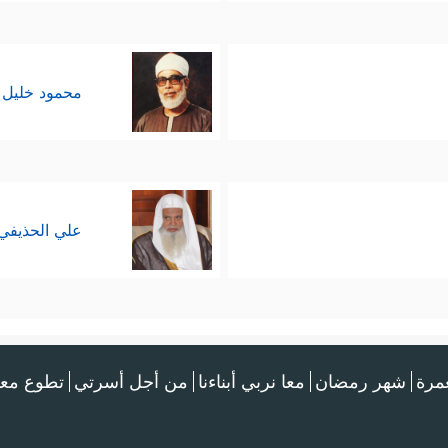
َفُورࣱ رَّحِیمࣱ﴾
﴿وَلَوۡ أَنَّ أَهۡلَ ٱلۡكِتَـٰبِ ءَامَنُواْ وَٱتَّقَوۡاْ لَكَفَّرۡنَا عَنۡهُمۡ سَیِّـَٔاتِهِمۡ 
،
محمود خليل 
َة التي تنتظرهم على عنادهم وتكبُّرهم، وصدِّهم عن السب
َّةَ وَمَأۡوَىٰهُ ٱلنَّارُۖ وَمَا لِلظَّـٰلِمِینَ مِنۡ أَنصَارࣲ﴾
﴿لَبِئۡسَ مَا قَدَّمَتۡ لَهُمۡ أَنفُس
،
علي الحذيفي
﴿ذَ ٰ⁠لِكَ بِأَنَّ مِنۡهُمۡ قِسِّیسِینَ وَرُهۡبَانࣰا وَأَنَّهُمۡ لَا یَسۡتَكۡبِر
ّي والاقتِداء
َ ٱلۡحَقِّ ۚ﴾
.
عمرة
شهر رمضان
معا نربي أبناءنا
من أجل أسرتي
تطوع معن
﴿قُلۡ أَتَعۡبُد
 والتفكير الجاد في الحقائق الماثِلَة أمامهم