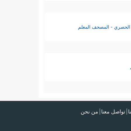
وَلَأَدۡخَلۡنَـٰهُمۡ جَنَّـٰتِ ٱلنَّعِیمِ﴾
.
الحصري - المصحف المعلم
﴿یَـٰبَنِیۤ إِسۡرَ ٰ⁠ۤءِیلَ ٱعۡبُدُواْ ٱللَّهَ رَبِّی وَرَبَّكُمۡۖ
يل
ُهُمۡ أَن سَخِطَ ٱللَّهُ عَلَیۡهِمۡ وَفِی ٱلۡعَذَابِ هُمۡ
ُونَ
﴿٨٢﴾
وَإِذَا سَمِعُواْ مَاۤ أُنزِلَ إِلَى ٱلرَّسُولِ
ا
تواصل معنا
من نحن
ُونَ مِن دُونِ ٱللَّهِ مَا لَا یَمۡلِكُ لَكُمۡ ضَرࣰّا وَلَا