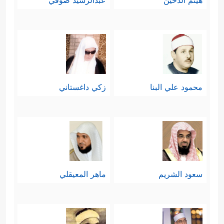
هيثم الدخين
عبدالرشيد صوفي
محمود علي البنا
زكي داغستاني
سعود الشريم
ماهر المعيقلي