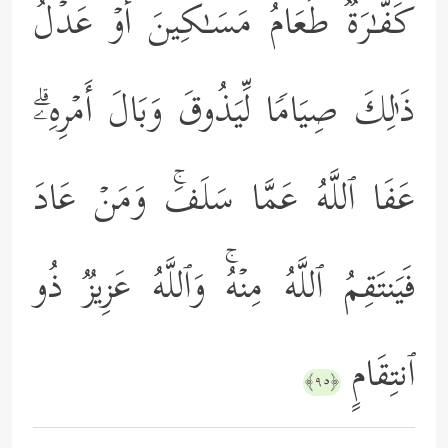
كَفَّـٰرَةࣱ طَعَامُ مَسَـٰكِینَ أَوۡ عَدۡلُ
ذَ ٰ⁠لِكَ صِیَامࣰا لِّیَذُوقَ وَبَالَ أَمۡرِهِۦۗ
عَفَا ٱللَّهُ عَمَّا سَلَفَۚ وَمَنۡ عَادَ
فَیَنتَقِمُ ٱللَّهُ مِنۡهُۚ وَٱللَّهُ عَزِیزࣱ ذُو
ٱنتِقَامٍ
﴿٩٥﴾