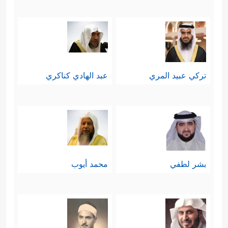
تركي عبيد المري
عبد الهادي كناكري
بشر لطفي
محمد أيوب