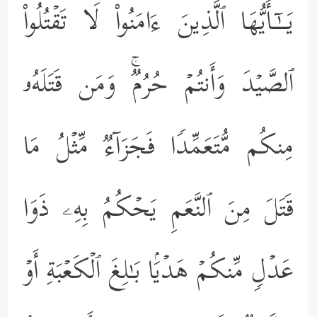
یَــٰۤـأَیُّهَا ٱلَّذِینَ ءَامَنُواْ لَا تَقۡتُلُواْ
ٱلصَّیۡدَ وَأَنتُمۡ حُرُمࣱۚ وَمَن قَتَلَهُۥ
مِنكُم مُّتَعَمِّدࣰا فَجَزَاۤءࣱ مِّثۡلُ مَا
قَتَلَ مِنَ ٱلنَّعَمِ یَحۡكُمُ بِهِۦ ذَوَا
عَدۡلࣲ مِّنكُمۡ هَدۡیَۢا بَـٰلِغَ ٱلۡكَعۡبَةِ أَوۡ