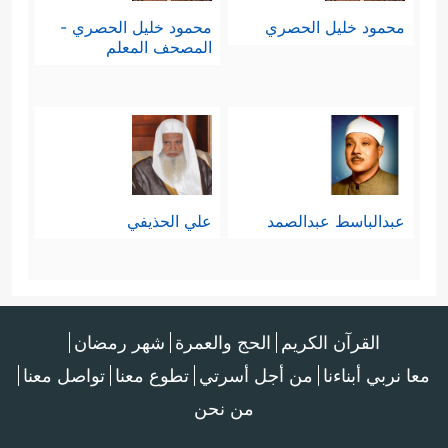
محمود خليل الحصري
محمود خليل الحصري -
المصحف المعلم
عبدالباسط عبدالصمد
علي الحذيفي
القرآن الكريم
الحج والعمرة
شهر رمضان
معا نربي أبناءنا
من أجل أسرتي
تطوع معنا
تواصل معنا
من نحن