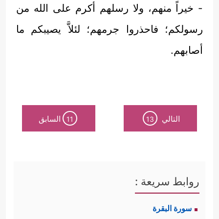
- خيراً منهم، ولا رسلهم أكرم على الله من
رسولكم؛ فاحذروا جرمهم؛ لئلاَّ يصيبكم ما
أصابهم.
التالي
السابق
11
13
روابط سريعة :
سورة البقرة