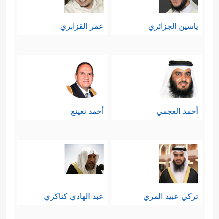
ياسين الجزائري
عمر القزابري
أحمد العجمي
أحمد نعينع
تركي عبيد المري
عبد الهادي كناكري