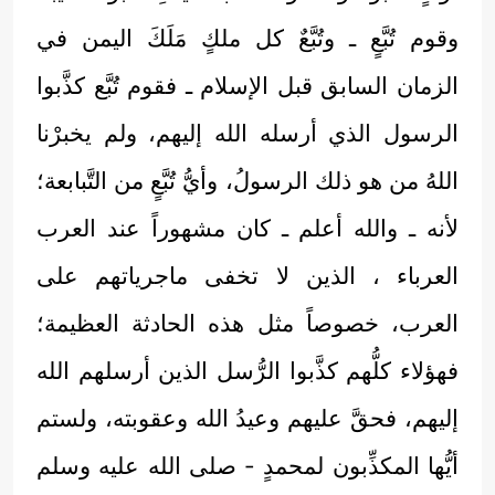
وقوم تُبَّعٍ ـ وتُبَّعٌ كل ملكٍ مَلَكَ اليمن في
الزمان السابق قبل الإسلام ـ فقوم تُبَّع كذَّبوا
الرسول الذي أرسله الله إليهم، ولم يخبرْنا
اللهُ من هو ذلك الرسولُ، وأيُّ تُبَّعٍ من التَّبابعة؛
لأنه ـ والله أعلم ـ كان مشهوراً عند العرب
العرباء ، الذين لا تخفى ماجرياتهم على
العرب، خصوصاً مثل هذه الحادثة العظيمة؛
فهؤلاء كلُّهم كذَّبوا الرُّسل الذين أرسلهم الله
إليهم، فحقَّ عليهم وعيدُ الله وعقوبته، ولستم
أيُّها المكذِّبون لمحمدٍ - صلى الله عليه وسلم