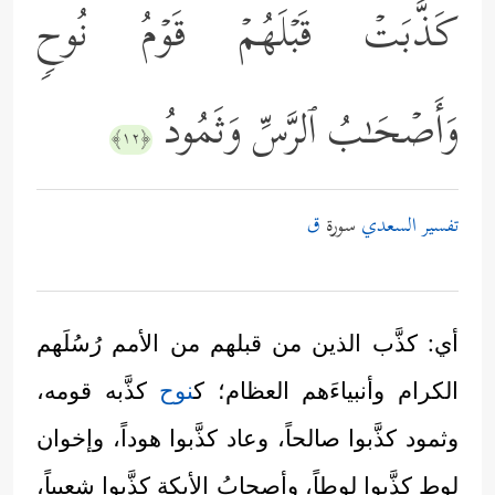
كَذَّبَتۡ قَبۡلَهُمۡ قَوۡمُ نُوحࣲ
وَأَصۡحَـٰبُ ٱلرَّسِّ وَثَمُودُ
﴿١٢﴾
تفسير السعدي
سورة
ق
أي: كذَّب الذين من قبلهم من الأمم رُسُلَهم
الكرام وأنبياءَهم العظام؛ ك
نوح
كذَّبه قومه،
وثمود كذَّبوا صالحاً، وعاد كذَّبوا هوداً، وإخوان
لوطٍ كذَّبوا لوطاً، وأصحابُ الأيكةِ كذَّبوا شعيباً،