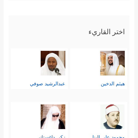
اختر القاريء
هيثم الدخين
عبدالرشيد صوفي
محمود علي البنا
زكي داغستاني