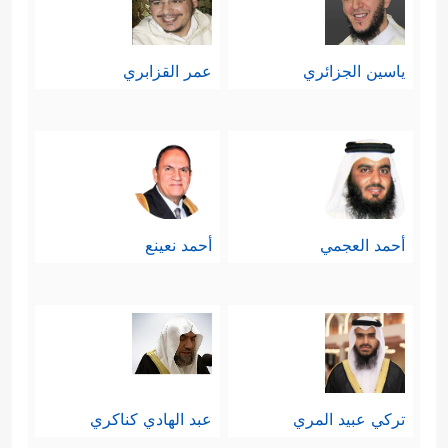
ياسين الجزائري
عمر القزابري
أحمد العجمي
أحمد نعينع
تركي عبيد المري
عبد الهادي كناكري