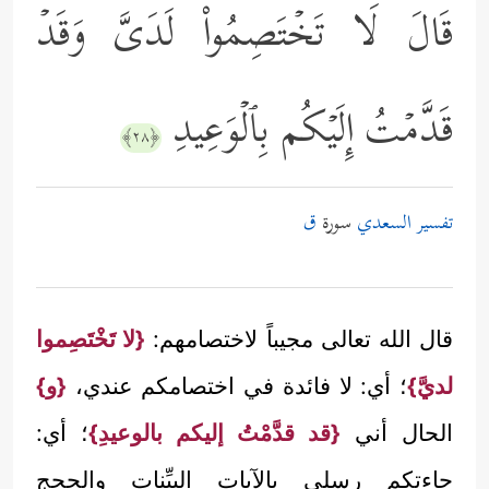
قَالَ لَا تَخۡتَصِمُواْ لَدَیَّ وَقَدۡ
قَدَّمۡتُ إِلَیۡكُم بِٱلۡوَعِیدِ
﴿٢٨﴾
تفسير السعدي
سورة
ق
قال الله تعالى مجيباً لاختصامهم:
{لا تَخْتَصِموا
لديَّ}
؛ أي: لا فائدة في اختصامكم عندي،
{و}
الحال أني
{قد قدَّمْتُ إليكم بالوعيدِ}
؛ أي:
جاءتكم رسلي بالآيات البيِّنات والحجج