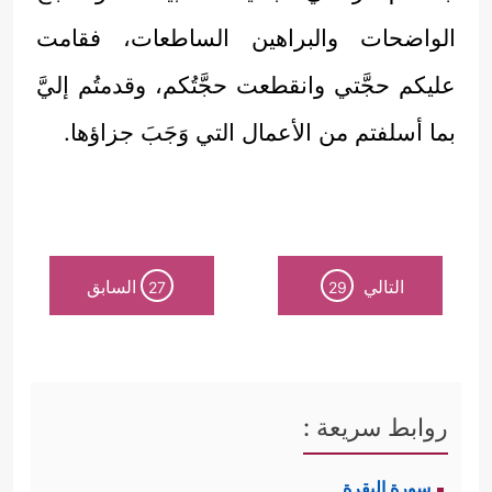
الواضحات والبراهين الساطعات، فقامت
عليكم حجَّتي وانقطعت حجَّتُكم، وقدمتُم إليَّ
بما أسلفتم من الأعمال التي وَجَبَ جزاؤها.
التالي
السابق
27
29
روابط سريعة :
سورة البقرة