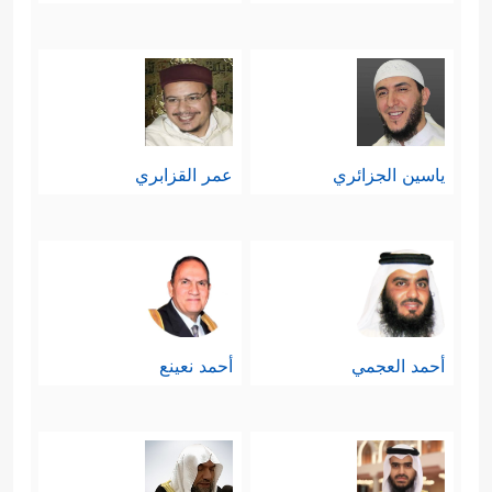
ياسين الجزائري
عمر القزابري
أحمد العجمي
أحمد نعينع