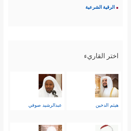
الرقية الشرعية
اختر القاريء
هيثم الدخين
عبدالرشيد صوفي