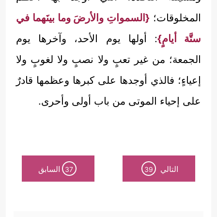
المخلوقات؛
{السمواتِ والأرضَ وما بينَهما في
ستَّة أيامٍ}
: أولها يوم الأحد، وآخرها يوم
الجمعة؛ من غير تعبٍ ولا نصبٍ ولا لغوبٍ ولا
إعياءٍ؛ فالذي أوجدها على كبرها وعظمها قادرٌ
على إحياء الموتى من باب أولى وأحرى.
التالي
السابق
37
39