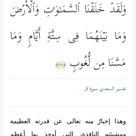
وَلَقَدۡ خَلَقۡنَا ٱلسَّمَـٰوَ ٰ⁠تِ وَٱلۡأَرۡضَ
وَمَا بَیۡنَهُمَا فِی سِتَّةِ أَیَّامࣲ وَمَا
مَسَّنَا مِن لُّغُوبࣲ
﴿٣٨﴾
تفسير السعدي
سورة
ق
وهذا إخبارٌ منه تعالى عن قدرته العظيمة
ومشيئته النافذة، التي أوجد بها أعظم