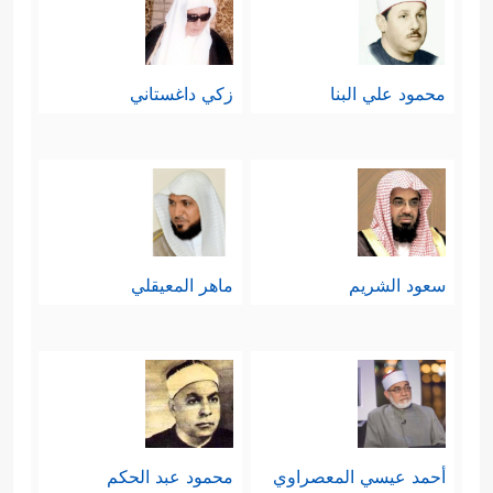
محمود علي البنا
زكي داغستاني
سعود الشريم
ماهر المعيقلي
أحمد عيسي المعصراوي
محمود عبد الحكم