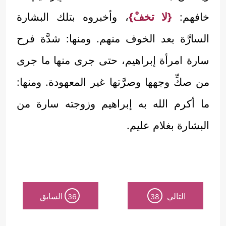
خافهم:
{لا تخفْ}
، وأخبروه بتلك البشارة
السارَّة بعد الخوف منهم. ومنها: شدَّة فرح
سارة امرأة إبراهيم، حتى جرى منها ما جرى
من صكِّ وجهها وصرَّتها غير المعهودة. ومنها:
ما أكرم الله به إبراهيم وزوجته سارة من
البشارة بغلام عليم.
التالي
السابق
36
38