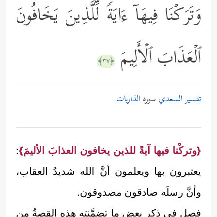
وَتَرَكۡنَا فِیهَاۤ ءَایَةࣰ لِّلَّذِینَ یَخَافُونَ
ٱلۡعَذَابَ ٱلۡأَلِیمَ
﴿٣٧﴾
تفسير السعدي
سورة
الذاريات
{وتركْنا فيها آيةً للذين يخافون العذابَ الأليمَ}
:
يعتبرون بها ويعلمون أنَّ الله شديدُ العقاب،
وأنَّ رسلَه صادقون مصدوقون.
فصل في ذكر بعض ما تضمَّنته هذه القصةُ من