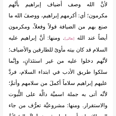
لأنَّ الله وصف أضياف إبراهيم بأنَّهم
مكرمون؛ أي: أكرمهم إبراهيم، ووصفَ الله ما
صنع بهم من الضيافة قولاً وفعلاً، ومكرمون
أيضاً عند الله
. ومنها: أنَّ إبراهيم عليه
[تعالى]
السلام قد كان بيته مأوىً للطارقين والأضياف؛
لأنَّهم دخلوا عليه من غير استئذانٍ، وإنَّما
سلكوا طريق الأدب في ابتداء السلام، فردَّ
عليهم إبراهيم سلاماً أكملَ من سلامهم وأتمَّ؛
لأنَّه أتى به جملة اسميَّة دالَّة على الثُّبوت
والاستقرار. ومنها: مشروعيَّة تعرُّف من جاء