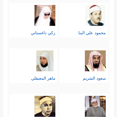
محمود علي البنا
زكي داغستاني
سعود الشريم
ماهر المعيقلي