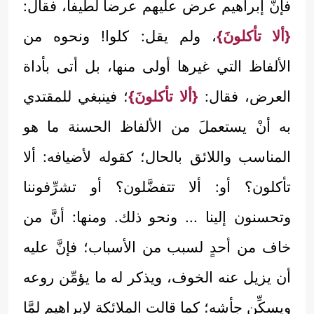
فإنَّ إبراهيم عرض عليهم عرضاً لطيفاً، فقال:
{ألا تأكلونَ}
، ولم يقل: كلوا! ونحوه من
الألفاظ التي غيرها أولى منها، بل أتى بأداة
العرض، فقال:
{ألا تأكلونَ}
؛ فينبغي للمقتدي
به أنْ يستعملَ من الألفاظ الحسنة ما هو
المناسب واللائق بالحال؛ كقوله لأضيافه: ألا
تأكلون؟ أو: ألا تتفضَّلون؟ أو تشرِّفوننا
وتحسنون إلينا ... ونحو ذلك. ومنها: أنَّ من
خاف من أحدٍ لسبب من الأسباب؛ فإنَّ عليه
أن يزيل عنه الخوف، ويذكر له ما يؤمِّن روعه
ويسكِّن جأشه؛ كما قالت الملائكة لإبراهيم لمَّا