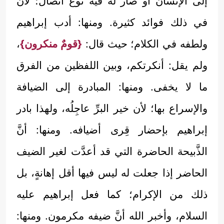
إلى الإنسان أو صار له فيه نوعُ اتِّصال؛ لأنَّ
في ذلك فوائد كثيرة. ومنها: أدب إبراهيم
ولطفه في الكلام؛ حيث قال:
{قومٌ منكرون}
،
ولم يقل: أنكرتكم، وبين اللفظين من الفرق
ما لا يخفى. ومنها: المبادرة إلى الضيافة
والإسراع بها؛ لأن خير البرِّ عاجِلُه، ولهذا بادر
إبراهيم بإحضار قِرى أضيافه. ومنها: أنَّ
الذَّبيحة الحاضرة التي قد أعدَّت لغير الضيف
الحاضر إذا جعلت له ليس فيها أقل إهانةٍ، بل
ذلك من الإكرام؛ كما فعل إبراهيم عليه
السلام، وأخبر الله أنَّ ضيفه مكرمون. ومنها: