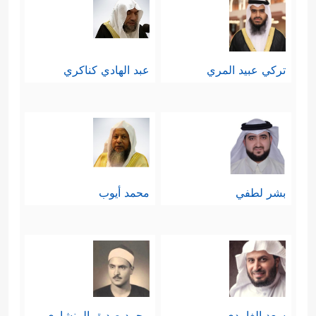
تركي عبيد المري
عبد الهادي كناكري
بشر لطفي
محمد أيوب
سعد الغامدي
محمد صديق المنشاوي