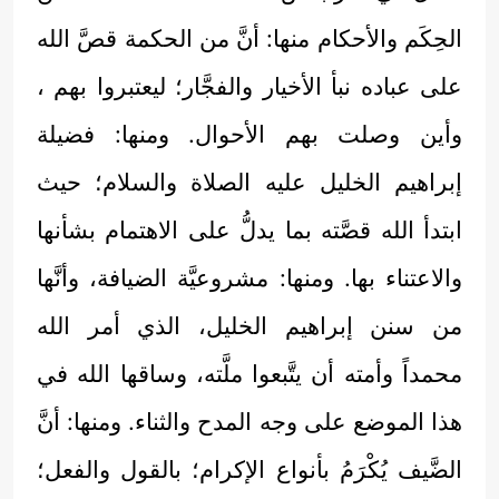
الحِكَم والأحكام منها: أنَّ من الحكمة قصَّ الله
على عباده نبأ الأخيار والفجَّار؛ ليعتبروا بهم ،
وأين وصلت بهم الأحوال. ومنها: فضيلة
إبراهيم الخليل عليه الصلاة والسلام؛ حيث
ابتدأ الله قصَّته بما يدلُّ على الاهتمام بشأنها
والاعتناء بها. ومنها: مشروعيَّة الضيافة، وأنَّها
من سنن إبراهيم الخليل، الذي أمر الله
محمداً وأمته أن يتَّبعوا ملَّته، وساقها الله في
هذا الموضع على وجه المدح والثناء. ومنها: أنَّ
الضَّيف يُكْرَمُ بأنواع الإكرام؛ بالقول والفعل؛