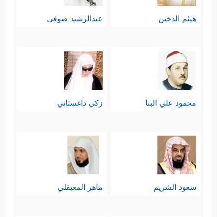
هيثم الدخين
عبدالرشيد صوفي
محمود علي البنا
زكي داغستاني
سعود الشريم
ماهر المعيقلي