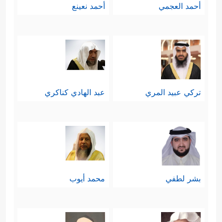
أحمد العجمي
أحمد نعينع
تركي عبيد المري
عبد الهادي كناكري
بشر لطفي
محمد أيوب