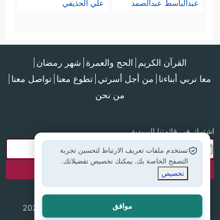
عبدالباسط عبدالصمد
علي الحذيفي
القرآن الكريم
الحج والعمرة
شهر رمضان
معا نربي أبناءنا
من أجل أسرتي
تطوع معنا
تواصل معنا
من نحن
اشترك في قائمتنا البريدية
نستخدم ملفات تعريف الارتباط لتحسين تجربة
التصفح الخاصة بك. يمكنك تخصيص تفضيلاتك.
تخصيص
موافق
جميع الحقوق محفوظة لموقع إسلام أون لاين © 2025