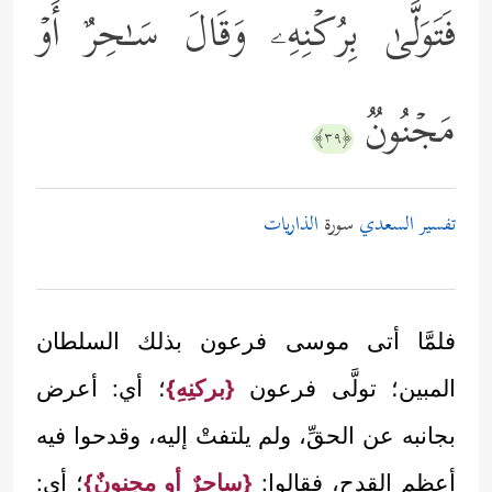
فَتَوَلَّىٰ بِرُكۡنِهِۦ وَقَالَ سَـٰحِرٌ أَوۡ
مَجۡنُونࣱ
﴿٣٩﴾
تفسير السعدي
سورة
الذاريات
فلمَّا أتى موسى فرعون بذلك السلطان
المبين؛ تولَّى فرعون
{بركنِهِ}
؛ أي: أعرض
بجانبه عن الحقِّ، ولم يلتفتْ إليه، وقدحوا فيه
أعظم القدح، فقالوا:
{ساحرٌ أو مجنونٌ}
؛ أي: