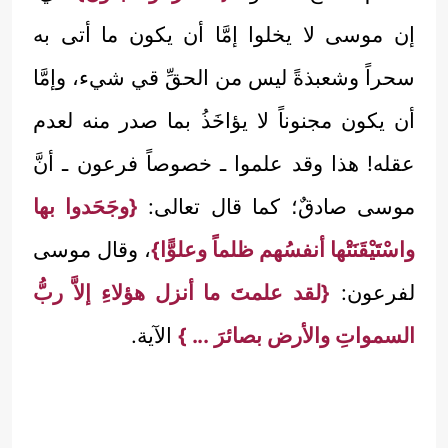
إن موسى لا يخلوا إمَّا أن يكون ما أتى به
سحراً وشعبذةً ليس من الحقِّ قي شيء، وإمَّا
أن يكون مجنوناً لا يؤاخَذُ بما صدر منه لعدم
عقله! هذا وقد علموا ـ خصوصاً فرعون ـ أنَّ
موسى صادقٌ؛ كما قال تعالى:
{وجَحَدوا بها
واسْتَيْقَنَتْها أنفسُهم ظلماً وعلوًّا}
، وقال موسى
لفرعون:
{لقد علمتَ ما أنزل هؤلاءِ إلاَّ ربُّ
السمواتِ والأرض بصائرَ ... }
الآية.