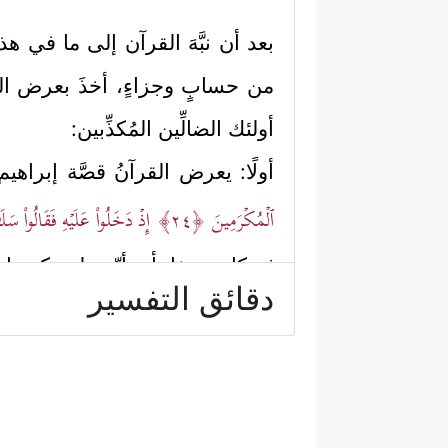
بعد أن نبَّهَ القرآن إلى ما في ه
من حسابٍ وجزاءٍ، أخذَ بعرض المشا
أولئك الضالِّين المُكذِّبين:
أولًا: يعرض القرآنُ قصَّة إبراهي
ٱلۡمُكۡرَمِینَ
﴿٢٤﴾
إِذۡ دَخَلُواْ عَلَیۡهِ فَقَالُواْ سَل
ثم كانت مفاجأته أنّهم لم يكونو
دقائق التفسير
بِعِجۡلࣲ سَمِینࣲ
﴿٢٧﴾
فَأَوۡجَسَ مِنۡهُمۡ خِیفَةࣰۖ قَا
إبراهيمُ على كِبَره لم يكن قد وُل
وَقَالَتۡ عَجُوزٌ عَقِیمࣱ﴾
فأجابَها الملائك