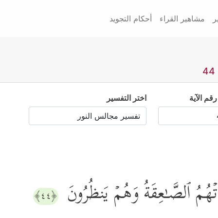
ر
مشاهير القراء
أحكام التجويد
رقم الآية
اختر التفسير
َذَتۡهُمُ ٱلصَّـٰعِقَةُ وَهُمۡ یَنظُرُونَ
﴿٤٤﴾