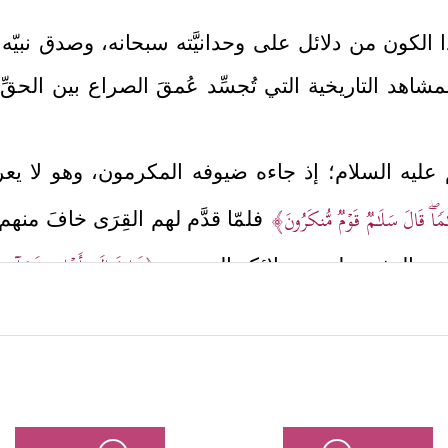
ذا الكون من دلائل على وحدانيَّته سبحانه، وصدق نبيّه
هد التاريخية التي تُجسِّد عُمقَ الصراع بين الحقِّ و
م
عليه السلام
؛ إذ جاءه ضيوفه المكرمون، وهو لا يع
َـٰمࣰاۖ قَالَ سَلَـٰمࣱ قَوۡمࣱ مُّنكَرُونَ﴾
فلمّا قدَّم لهم القِرَى خافَ منهم؛
﴿فَرَاغَ إِلَىٰۤ أَهۡلِهِۦ فَجَاۤءَ
ا من البشر، بل هم ملائكة الرحمن
لُواْ لَا تَخَفۡۖ وَبَشَّرُوهُ بِغُلَـٰمٍ عَلِیمࣲ﴾
.
﴿
ِد له، وكانت امرأتُه تسمَع تبشيرَ الملائكة فاستغرَبَت
﴿قَالُواْ كَذَ ٰ⁠لِكِ قَالَ رَبُّكِۖ إِنَّهُۥ هُوَ ٱلۡحَكِیمُ ٱلۡعَلِیمُ﴾
ة:
بعدها أخذ إب