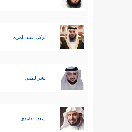
تركي عبيد المري
بشر لطفي
سعد الغامدي