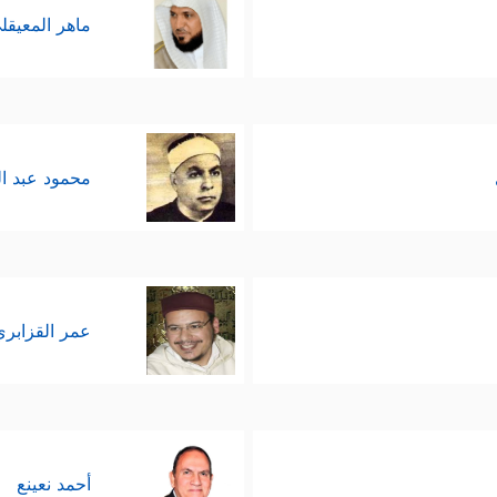
ماهر المعيقل
محمود عبد ا
عمر القزابري
أحمد نعينع