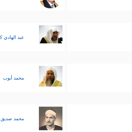
عبد الهادي ك
محمد أيوب
محمد صديق 