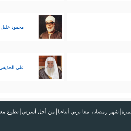
محمود خليل 
علي الحذيفي
عمرة
شهر رمضان
معا نربي أبناءنا
من أجل أسرتي
تطوع معن