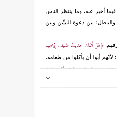
 فيما أخبر عنه، وما ينتظر الناس
الباطل؛ بين دعوة النبيِّين وبين
﴿هَلۡ أَتَىٰكَ حَدِیثُ ضَیۡفِ إِبۡرَ ٰ⁠هِیمَ
رفهم
 لأنّهم أبَوا أن يأكلوا من طعامه،
 بِعِجۡلࣲ سَمِینࣲ
﴿٢٦﴾
فَرَاغَ إِلَىٰۤ أَهۡلِهِۦ فَجَاۤءَ
فَأَقۡبَلَتِ ٱمۡرَأَتُهُۥ فِی صَرَّةࣲ فَصَكَّتۡ وَجۡهَهَا
راهيم يسألهم عن المُهِمَّة التي