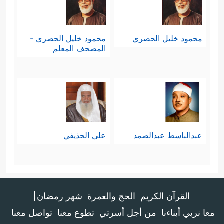
محمود خليل الحصري
محمود خليل الحصري -
المصحف المعلم
عبدالباسط عبدالصمد
علي الحذيفي
القرآن الكريم
الحج والعمرة
شهر رمضان
معا نربي أبناءنا
من أجل أسرتي
تطوع معنا
تواصل معنا