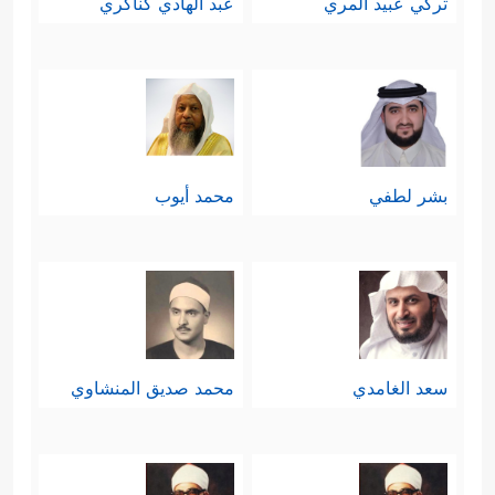
تركي عبيد المري
عبد الهادي كناكري
﴿وَقَوۡمَ نُوحࣲ مِّن
التوحيد، وعُمق ذاك الصراع
قَبۡلُۖ إِنَّهُمۡ كَانُواْ قَوۡمࣰا فَـٰسِقِینَ﴾
.
بشر لطفي
محمد أيوب
سعد الغامدي
محمد صديق المنشاوي