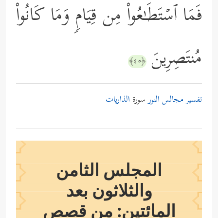
فَمَا ٱسۡتَطَـٰعُواْ مِن قِیَامࣲ وَمَا كَانُواْ
مُنتَصِرِینَ
﴿٤٥﴾
تفسير مجالس النور
سورة
الذاريات
المجلس الثامن
والثلاثون بعد
المائتين: من قصص