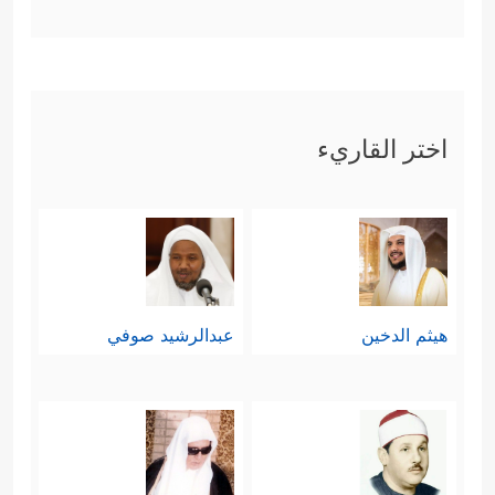
ٱلۡعَذَابَ ٱلۡأَلِیمَ﴾
.
وفي هذه القصة دلائِل على قُدرة الله،
وأنّه سبحانه يخلق ما يشاء ويرزق من
اختر القاريء
يشاء، وفيها أنَّ عِلْمَ الإنسان مهما بلغ
فهو محدودٌ، فهذا إبراهيم رسولٌ من
أُولي العزم ولم يعلم مَنْ هم ضيوفه
حتى تفاجَأَ أنّهم لا يأكلون الطعام، وفي
هيثم الدخين
عبدالرشيد صوفي
القصة أيضًا بيانٌ لعاقبة الظالمين
المُكذِّبين.
ثانيًا: بعد قصَّة إبراهيم
عليه السلام
،