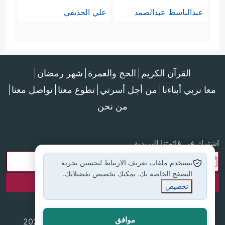
عبدالباسط عبدالصمد
علي الحذيفي
القرآن الكريم
الحج والعمرة
شهر رمضان
معا نربي أبناءنا
من أجل أسرتي
تطوع معنا
تواصل معنا
من نحن
اشترك في قائمتنا البريدية
نستخدم ملفات تعريف الارتباط لتحسين تجربة
التصفح الخاصة بك. يمكنك تخصيص تفضيلاتك.
تخصيص
موافق
جميع الحقوق محفوظة لموقع إسلام أون لاين © 2025