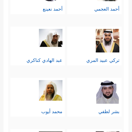
أحمد العجمي
أحمد نعينع
تركي عبيد المري
عبد الهادي كناكري
بشر لطفي
محمد أيوب