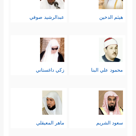
هيثم الدخين
عبدالرشيد صوفي
محمود علي البنا
زكي داغستاني
سعود الشريم
ماهر المعيقلي