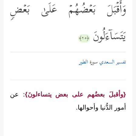
وَأَقۡبَلَ بَعۡضُهُمۡ عَلَىٰ بَعۡضࣲ
یَتَسَاۤءَلُونَ
﴿٢٥﴾
تفسير السعدي
سورة
الطور
{وأقبلَ بعضُهم على بعض يتساءلونَ}
: عن
أمور الدُّنيا وأحوالها.