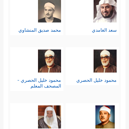
سعد الغامدي
محمد صديق المنشاوي
محمود خليل الحصري
محمود خليل الحصري -
المصحف المعلم