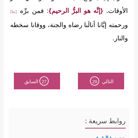
الأوقات.
{إنَّه هو البرُّ الرحيم}
: فمن برِّه
[بنا]
ورحمته إيَّانا أنالَنا رضاه والجنة، ووقانا سخطه
والنار.
التالي
السابق
27
29
روابط سريعة :
سورة البقرة