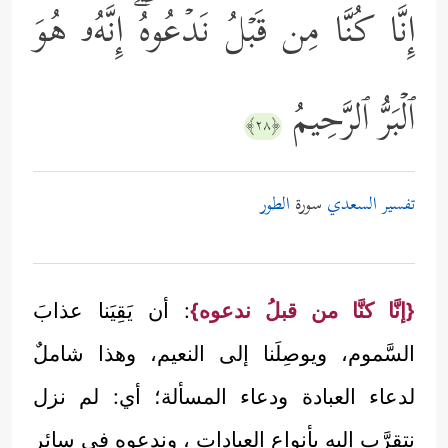
إِنَّا كُنَّا مِن قَبۡلُ نَدۡعُوهُۖ إِنَّهُۥ هُوَ
ٱلۡبَرُّ ٱلرَّحِیمُ
﴿٢٨﴾
تفسير السعدي
سورة
الطور
{إنَّا كنَّا من قبلُ ندعوه}
: أن يَقِيَنا عذابَ
السَّموم، ويوصِلَنا إلى النعيم، وهذا شاملٌ
لدعاء العبادة ودعاء المسألة؛ أي: لم نزل
نتقرَّب إليه بأنواع العبادات ، وندعوه في سائر