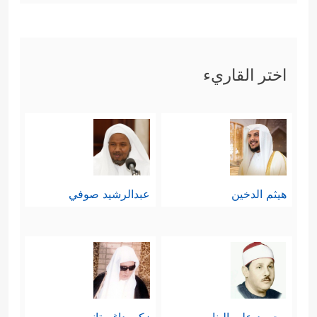
اختر القاريء
هيثم الدخين
عبدالرشيد صوفي