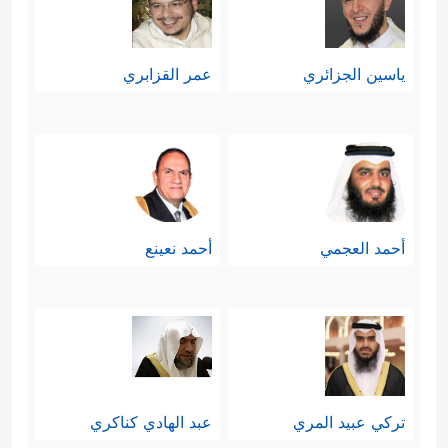
ياسين الجزائري
عمر القزابري
أحمد العجمي
أحمد نعينع
تركي عبيد المري
عبد الهادي كناكري