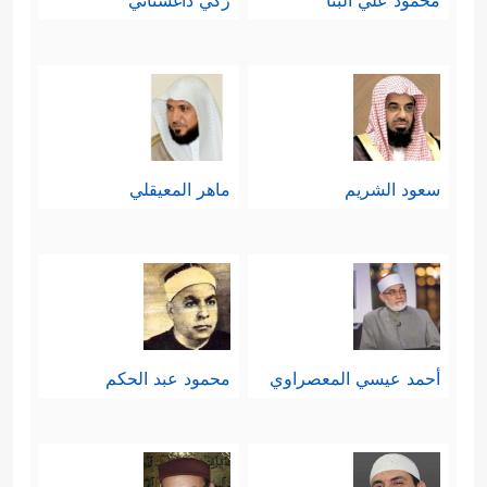
محمود علي البنا
زكي داغستاني
سعود الشريم
ماهر المعيقلي
أحمد عيسي المعصراوي
محمود عبد الحكم