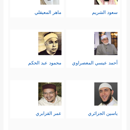
سعود الشريم
ماهر المعيقلي
أحمد عيسي المعصراوي
محمود عبد الحكم
ياسين الجزائري
عمر القزابري