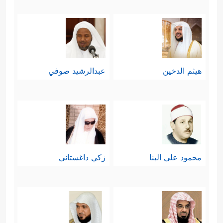
هيثم الدخين
عبدالرشيد صوفي
محمود علي البنا
زكي داغستاني