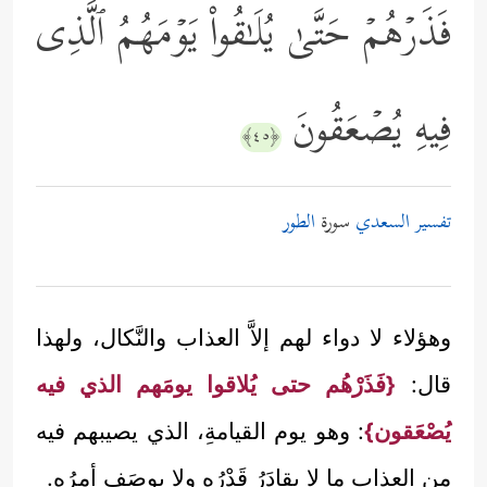
فَذَرۡهُمۡ حَتَّىٰ یُلَـٰقُواْ یَوۡمَهُمُ ٱلَّذِی
فِیهِ یُصۡعَقُونَ
﴿٤٥﴾
تفسير السعدي
سورة
الطور
وهؤلاء لا دواء لهم إلاَّ العذاب والنَّكال، ولهذا
قال:
{فَذَرْهُم حتى يُلاقوا يومَهم الذي فيه
يُصْعَقون}
: وهو يوم القيامةِ، الذي يصيبهم فيه
من العذاب ما لا يقادَرُ قَدْرُه ولا يوصَف أمرُه.