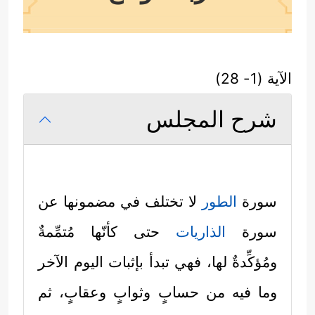
الآية (1- 28)
شرح المجلس
سورة
الطور
لا تختلف في مضمونها عن
سورة
الذاريات
حتى كأنّها مُتمِّمةٌ
ومُؤكِّدةٌ لها، فهي تبدأ بإثبات اليوم الآخر
وما فيه من حسابٍ وثوابٍ وعقابٍ، ثم