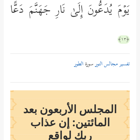
یَوۡمَ یُدَعُّونَ إِلَىٰ نَارِ جَهَنَّمَ دَعًّا
﴿١٣﴾
تفسير مجالس النور
سورة
الطور
المجلس الأربعون بعد
المائتين: إن عذاب
ربك لواقع