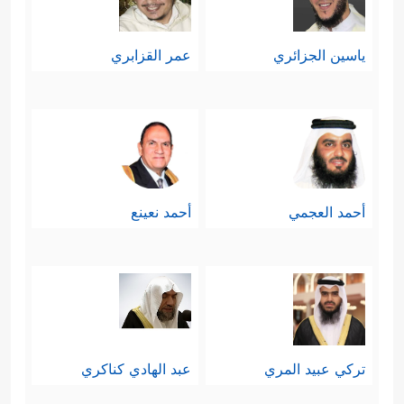
ياسين الجزائري
عمر القزابري
أحمد العجمي
أحمد نعينع
تركي عبيد المري
عبد الهادي كناكري