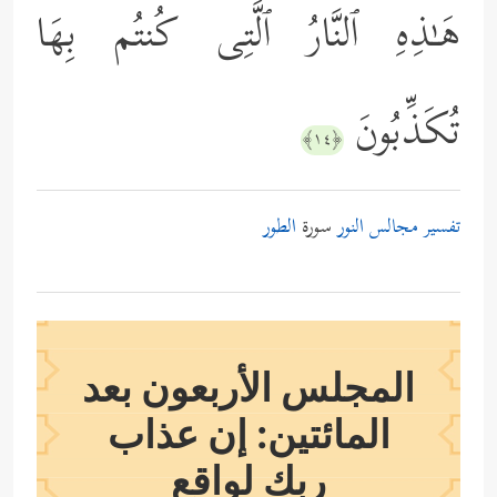
هَـٰذِهِ ٱلنَّارُ ٱلَّتِی كُنتُم بِهَا
تُكَذِّبُونَ
﴿١٤﴾
تفسير مجالس النور
سورة
الطور
المجلس الأربعون بعد
المائتين: إن عذاب
ربك لواقع