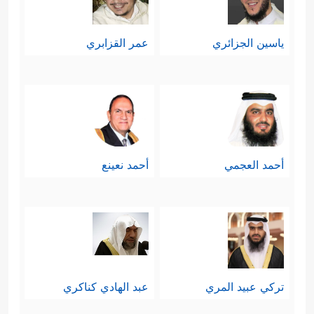
ياسين الجزائري
عمر القزابري
أحمد العجمي
أحمد نعينع
تركي عبيد المري
عبد الهادي كناكري