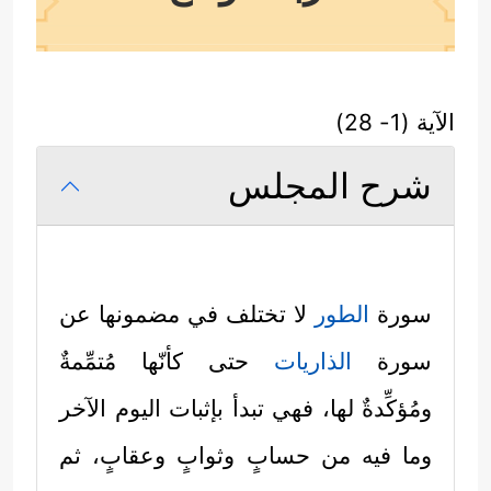
الآية (1- 28)
شرح المجلس
سورة
الطور
لا تختلف في مضمونها عن
سورة
الذاريات
حتى كأنّها مُتمِّمةٌ
ومُؤكِّدةٌ لها، فهي تبدأ بإثبات اليوم الآخر
وما فيه من حسابٍ وثوابٍ وعقابٍ، ثم