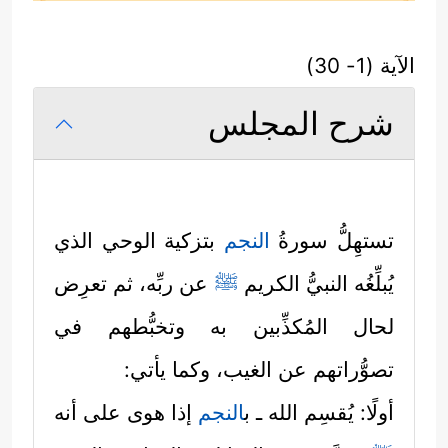
الآية (1- 30)
شرح المجلس
تستهِلُّ سورةُ
النجم
بتزكية الوحي الذي
يُبلِّغُه النبيُّ الكريم
ﷺ
عن ربِّه، ثم تعرِض
لحال المُكذِّبين به وتخبُّطهم في
تصوُّراتهم عن الغيب، وكما يأتي:
أولًا: يُقسِم الله ـ ب
النجم
إذا هوى على أنه