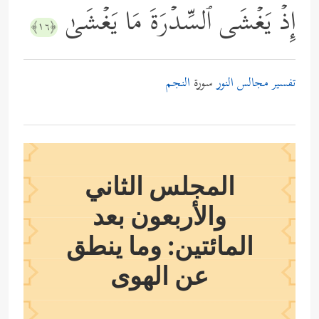
إِذۡ یَغۡشَى ٱلسِّدۡرَةَ مَا یَغۡشَىٰ
﴿١٦﴾
تفسير مجالس النور
سورة
النجم
المجلس الثاني
والأربعون بعد
المائتين: وما ينطق
عن الهوى