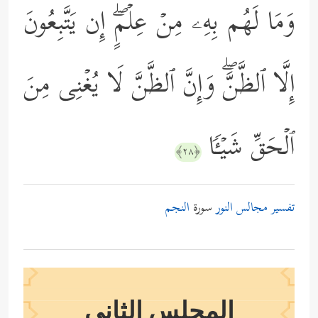
وَمَا لَهُم بِهِۦ مِنۡ عِلۡمٍۖ إِن یَتَّبِعُونَ
إِلَّا ٱلظَّنَّۖ وَإِنَّ ٱلظَّنَّ لَا یُغۡنِی مِنَ
ٱلۡحَقِّ شَیۡـࣰٔا
﴿٢٨﴾
تفسير مجالس النور
سورة
النجم
المجلس الثاني